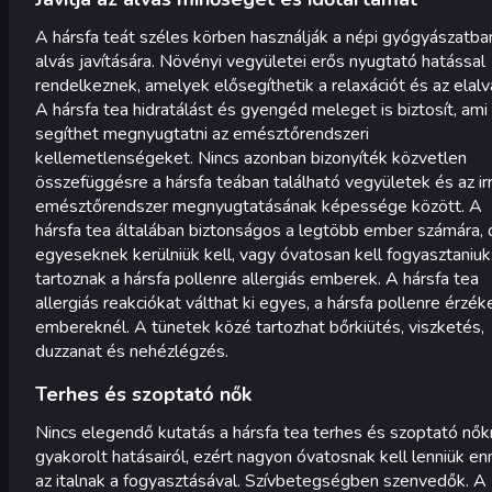
A hársfa teát széles körben használják a népi gyógyászatba
alvás javítására. Növényi vegyületei erős nyugtató hatással
rendelkeznek, amelyek elősegíthetik a relaxációt és az elalv
A hársfa tea hidratálást és gyengéd meleget is biztosít, ami
segíthet megnyugtatni az emésztőrendszeri
kellemetlenségeket. Nincs azonban bizonyíték közvetlen
összefüggésre a hársfa teában található vegyületek és az irr
emésztőrendszer megnyugtatásának képessége között. A
hársfa tea általában biztonságos a legtöbb ember számára, 
egyeseknek kerülniük kell, vagy óvatosan kell fogyasztaniuk
tartoznak a hársfa pollenre allergiás emberek. A hársfa tea
allergiás reakciókat válthat ki egyes, a hársfa pollenre érzék
embereknél. A tünetek közé tartozhat bőrkiütés, viszketés,
duzzanat és nehézlégzés.
Terhes és szoptató nők
Nincs elegendő kutatás a hársfa tea terhes és szoptató nők
gyakorolt hatásairól, ezért nagyon óvatosnak kell lenniük e
az italnak a fogyasztásával. Szívbetegségben szenvedők. A