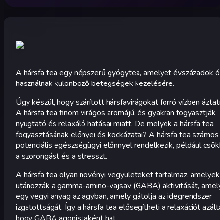
A hársfa tea egy népszerű gyógytea, amelyet évszázadok ó
használnak különböző betegségek kezelésére.
Úgy készül, hogy szárított hársfavirágokat forró vízben áztat
A hársfa tea finom virágos aromájú, és gyakran fogyasztják
nyugtató és relaxáló hatásai miatt. De melyek a hársfa tea
fogyasztásának előnyei és kockázatai? A hársfa tea számos
potenciális egészségügyi előnnyel rendelkezik, például csök
a szorongást és a stresszt.
A hársfa tea olyan növényi vegyületeket tartalmaz, amelyek
utánozzák a gamma-amino-vajsav (GABA) aktivitását, amel
egy vegyi anyag az agyban, amely gátolja az idegrendszer
izgatottságát. Így a hársfa tea elősegítheti a relaxációt azálta
hogy GABA agonistaként hat.