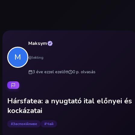
Maksym
M
@
lekting
3 éve
ezzel ezelőtt
0
p.
olvasás
Hársfatea: a nyugtató ital előnyei és
kockázatai
#
Заспокійливе
#
Чай