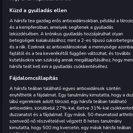
Küzd a gyulladás ellen
A hársfa tea gazdag erős antioxidánsokban, például a tilrozi
és a kempferolban, amelyek segítenek a gyulladás
leküzdésében. A krónikus gyulladás hozzájárulhat olyan
betegségek kialakulásához, mint a 2-es típusú cukorbetegs
és a rák. Ezeknek az antioxidánsoknak a mennyisége azonba
fajtától és a tea keverékétől függően változhat, és további
kutatásokra van szükség annak megállapításához, hogy men
hársfa teát kell inni a gyulladás csökkentéséhez.
Fájdalomcsillapítás
A hársfa teában található egyes antioxidánsok szintén
enyhíthetik a fájdalmat. Egy tanulmány kimutatta, hogy a du
lábú egereknek adott tilrozid, egy hársfa teában található
antioxidáns, körülbelül 27%-kal, illetve 31%-kal csökkentet
duzzanatot és a fájdalmat. Egy másik, 50 rheumatoid arthrit
szenvedő nő részvételével végzett 8 hetes tanulmány
kimutatta, hogy 500 mg kvercetin, egy másik hársfa teában