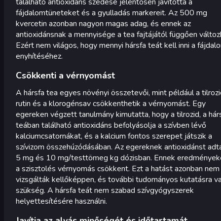
található antioxidáns szedése jelentősen javította a
fájdalomtüneteket és a gyulladás markereit. Az 500 mg
kvercetin azonban nagyon magas adag, és ennek az
antioxidánsnak a mennyisége a tea fajtájától függően változ
Ezért nem világos, hogy mennyi hársfa teát kell inni a fájdal
enyhítéséhez.
Csökkenti a vérnyomást
A hársfa tea egyes növényi összetevői, mint például a tilrozi
rutin és a klorogénsav csökkenthetik a vérnyomást. Egy
egereken végzett tanulmány kimutatta, hogy a tilrozid, a hár
teában található antioxidáns befolyásolja a szívben lévő
kalciumcsatornákat, és a kalcium fontos szerepet játszik a
szívizom összehúzódásában. Az egereknek antioxidánst adta
5 mg és 10 mg/testtömeg kg dózisban. Ennek eredmények
a szisztolés vérnyomás csökkent. Ezt a hatást azonban nem
vizsgálták kellőképpen, és további tudományos kutatásra v
szükség. A hársfa teát nem szabad szívgyógyszerek
helyettesítésére használni.
Javítja az alvás minőségét és időtartamát