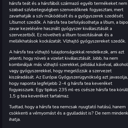
hársfa teát és a hársfából származó egyéb termékeket nem
szabad szívbetegségben szenvedőknek fogyasztani, mert
zavarhatják a szív működését és a gyógyszerek szedését.
Lítiumot szedők. A hársfa tea befolyásolhatja a lítium, a bipo
zavar kezelésére használt gyógyszer kiválasztását a
szervezetből. Ez növelheti a lítium toxicitásának és a
mellékhatások kockázatát. Vízhajtó gyógyszereket szedők.
A hársfa tea vízhajtó tulajdonságokkal rendelkezik, ami azt
jelenti, hogy növeli a vizelet kiválasztását. Jobb, ha nem
kombináljuk más vízhajtó szerekkel, például kávéval, alkohol
vagy gyógyszerekkel, hogy megelőzzük a szervezet
kiszáradását. Az Európai Gyógyszerügynökség azt javasolja,
hogy naponta legfeljebb 2-4 g hársfa tea keveréket
fogyasszunk. Egy tipikus 235 ml-es csésze hársfa tea körül
1,5 g tea keveréket tartalmaz.
Tudtad, hogy a hársfa tea nemcsak nyugtató hatású, hanem
csökkenti a vérnyomást és a gyulladást is? De nem mindenk
ihatja.