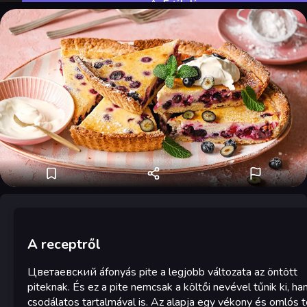
Értékelés
A receptről
Цветаевский áfonyás pite a legjobb változata az öntött
piteknak. És ez a pite nemcsak a költői nevével tűnik ki, h
csodálatos tartalmával is. Az alapja egy vékony és omlós t