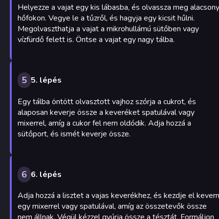
Helyezze a vajat egy kis lábasba, és olvassza meg alacson
hőfokon. Vegye le a tűzről, és hagyja egy kicsit hűlni.
Megolvaszthatja a vajat a mikrohullámú sütőben vagy
vízfürdő felett is. Öntse a vajat egy nagy tálba.
5
5. lépés
Egy tálba öntött olvasztott vajhoz szórja a cukrot, és
alaposan keverje össze a keveréket spatulával vagy
mixerrel, amíg a cukor fel nem oldódik. Adja hozzá a
sütőport, és ismét keverje össze.
6
6. lépés
Adja hozzá a lisztet a vajas keverékhez, és kezdje el kevern
egy mixerrel vagy spatulával, amíg az összetevők össze
nem állnak. Végül kézzel gyúrja össze a tésztát. Formáljon