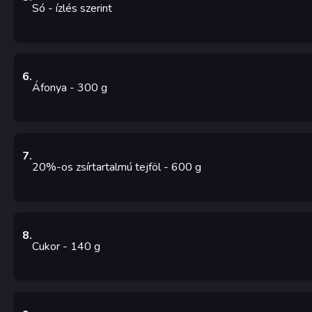
Só
- ízlés szerint
6
.
Áfonya
- 300
g
7
.
20%-os zsírtartalmú tejföl
- 600
g
8
.
Cukor
- 140
g