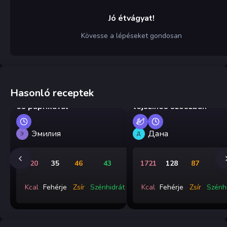
Jó étvágyat!
Kövesse a lépéseket gondosan
Hasonló receptek
Grúz tojás paradicsommal
Garnélarák serpenyőben
és paprikával
tejszínes szószban
Эмилия
Дана
Э
Д
720
35
46
43
1721
128
87
9
Kcal
Fehérje
Zsír
Szénhidrát
Kcal
Fehérje
Zsír
Szénh