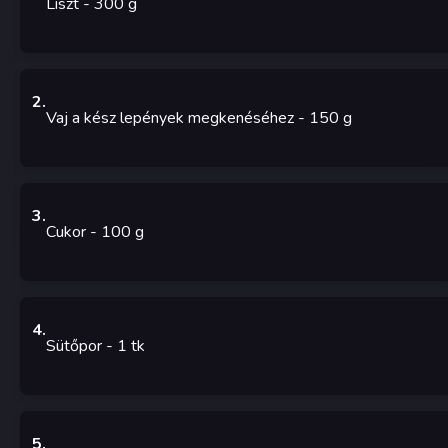
Liszt
- 300
g
2
.
Vaj a kész lepények megkenéséhez
- 150
g
3
.
Cukor
- 100
g
4
.
Sütőpor
- 1
tk
5
.