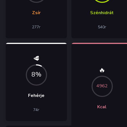
Zsír
Szénhidrát
277
г
540
г
🥩
🔥
8%
4962
Fehérje
Kcal
74
г