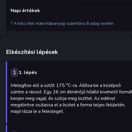
Napi értékek
* A kész étel makrotápanyag-számítása 8 adag esetén
Elkészítési lépések
1
1. lépés
Melegítse elő a sütőt 175 °C-ra. Állítsa be a középső
szintre a rácsot. Egy 26 cm átmérőjű hőálló kivehető formá
kenjen meg vajjal, és szórja meg liszttel. Az edényt
megdöntve oszlassa el a lisztet a forma teljes felületén,
majd rázza le a felesleget.