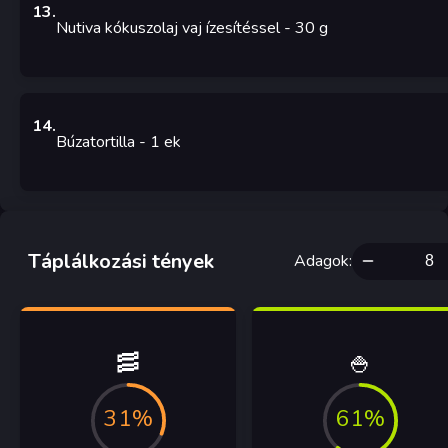
13
.
Nutiva kókuszolaj vaj ízesítéssel
- 30
g
14
.
Búzatortilla
- 1
ek
Táplálkozási tények
Adagok
:
🥓
🍚
31%
61%