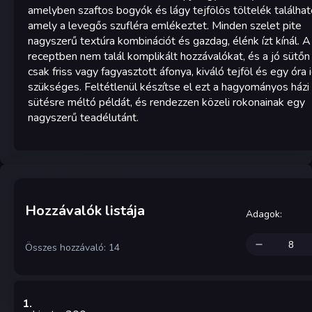
amelyben szaftos bogyók és lágy tejfölös töltelék találhat
amely a levegős szufléra emlékeztet. Minden szelet pite
nagyszerű textúra kombinációt és gazdag, élénk ízt kínál. A
receptben nem talál komplikált hozzávalókat, és a jó sütőn 
csak friss vagy fagyasztott áfonya, kiváló tejföl és egy óra 
szükséges. Feltétlenül készítse el ezt a hagyományos házi
sütésre méltó példát, és rendezzen közeli rokonainak egy
nagyszerű teadélutánt.
Hozzávalók listája
Adagok
:
Összes hozzávaló: 14
1
.