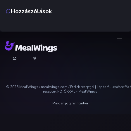
Hozzászólások
©
2026
MealWings / mealwings.com /
Ételek receptjei | Lépésről lépésre főz
receptek FOTÓKKAL - MealWings
Minden jog fenntartva