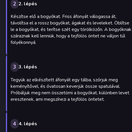
2
2. lépés
Készítse elő a bogyókat. Friss áfonyát válogassa át,
távolítsa el a rossz bogyókat, ágakat és leveleket. Öblítse
le a bogyókat, és terítse szét egy törölközőn. A bogyóknak
száraznak kell lenniük, hogy a tejfölös öntet ne váljon túl
folyékonnyá.
3
3. lépés
Tegyük az elkészített áfonyát egy tálba, szórjuk meg
keményítővel, és óvatosan keverjük össze spatulával.
Próbáljuk meg nem összetörni a bogyókat, különben levet
eresztenek, ami megszínezi a tejfölös öntetet.
4
4. lépés