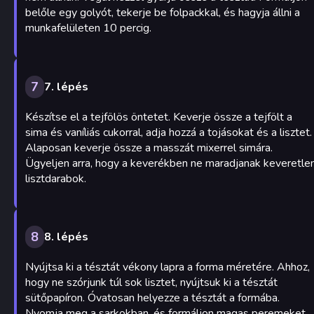
belőle egy golyót, tekerje be folpackkal, és hagyja állni a
munkafelületen 10 percig.
7
7. lépés
Készítse el a tejfölös öntetet. Keverje össze a tejfölt a
sima és vaníliás cukorral, adja hozzá a tojásokat és a lisztet.
Alaposan keverje össze a masszát mixerrel simára.
Ügyeljen arra, hogy a keverékben ne maradjanak keveretle
lisztdarabok.
8
8. lépés
Nyújtsa ki a tésztát vékony lapra a forma méretére. Ahhoz,
hogy ne szórjunk túl sok lisztet, nyújtsuk ki a tésztát
sütőpapíron. Óvatosan helyezze a tésztát a formába.
Nyomja meg a sarkokban, és formáljon magas peremeket.