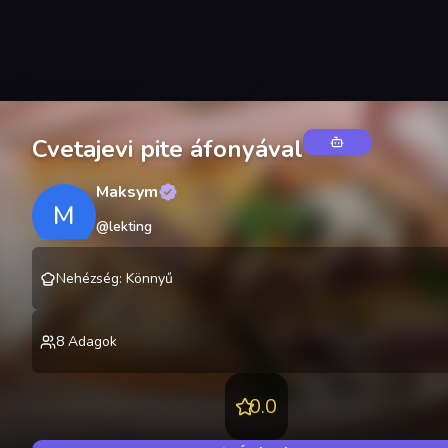
Cvetajevi pite áfonyával
Maksym
M
@
lekting
Nehézség
:
Könnyű
8
Adagok
0.0