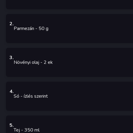
2
.
Parmezán
- 50
g
3
.
Növényi olaj
- 2
ek
4
.
Só
- ízlés szerint
5
.
Tej
- 350
ml