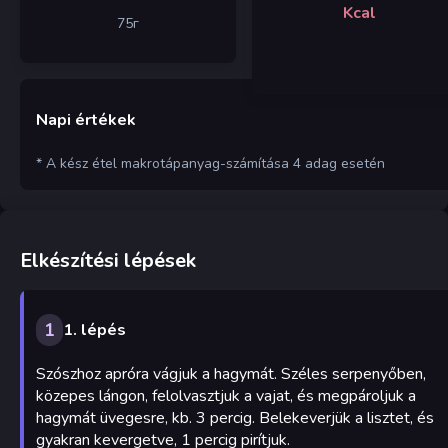
Kcal
75
г
Napi értékek
* A kész étel makrotápanyag-számítása 4 adag esetén
Elkészítési lépések
1
1. lépés
Szószhoz apróra vágjuk a hagymát. Széles serpenyőben,
közepes lángon, felolvasztjuk a vajat, és megpároljuk a
hagymát üvegesre, kb. 3 percig. Belekeverjük a lisztet, és
gyakran kevergetve, 1 percig pirítjuk.