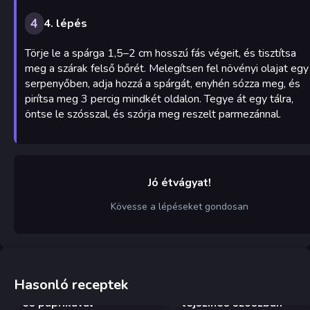
4
4. lépés
Törje le a spárga 1,5–2 cm hosszú fás végeit, és tisztítsa
meg a szárak felső bőrét. Melegítsen fel növényi olajat egy
serpenyőben, adja hozzá a spárgát, enyhén sózza meg, és
pirítsa meg 3 percig mindkét oldalon. Tegye át egy tálra,
öntse le szósszal, és szórja meg reszelt parmezánnal.
Jó étvágyat!
Kövesse a lépéseket gondosan
Hasonló receptek
Grúz tojás paradicsommal
Garnélarák serpenyőben
és paprikával
tejszínes szószban