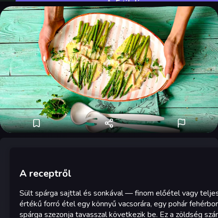
Értékelés
A receptről
Sült spárga sajttal és sonkával — finom előétel vagy telje
értékű forró étel egy könnyű vacsorára, egy pohár fehérbor
spárga szezonja tavasszal következik be. Ez a zöldség sz