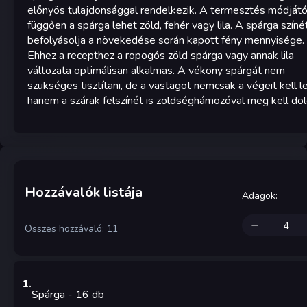
előnyös tulajdonsággal rendelkezik. A termesztés módjátó
függően a spárga lehet zöld, fehér vagy lila. A spárga színé
befolyásolja a növekedése során kapott fény mennyisége.
Ehhez a recepthez a ropogós zöld spárga vagy annak lila
változata optimálisan alkalmas. A vékony spárgát nem
szükséges tisztítani, de a vastagot nemcsak a végeit kell le
hanem a szárak felszínét is zöldséghámozóval meg kell dol
Hozzávalók listája
Adagok
:
Összes hozzávaló: 11
1
.
Spárga
- 16
db