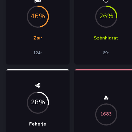
46%
26%
Zsír
Szénhidrát
124
г
69
г
🥩
🔥
28%
1683
Fehérje