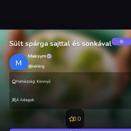
Sült spárga sajttal és sonkával
Maksym
M
@
lekting
Nehézség
:
Könnyű
4
Adagok
0.0