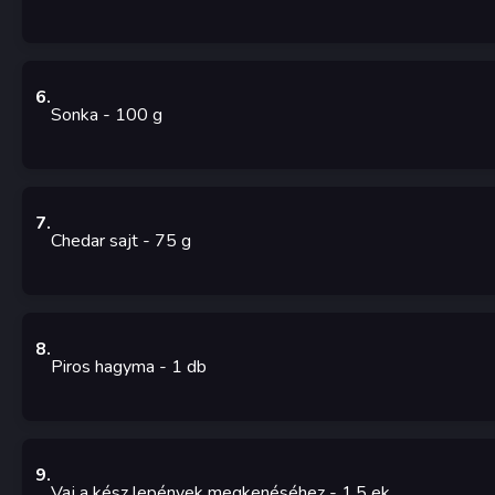
6
.
Sonka
- 100
g
7
.
Chedar sajt
- 75
g
8
.
Piros hagyma
- 1
db
9
.
Vaj a kész lepények megkenéséhez
- 1.5
ek