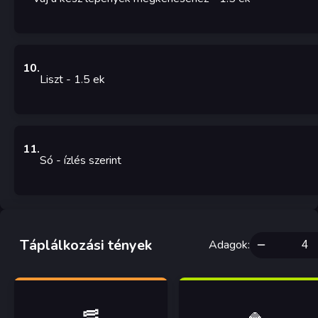
10
.
Liszt
- 1.5
ek
11
.
Só
- ízlés szerint
Táplálkozási tények
Adagok
:
🥓
🍚