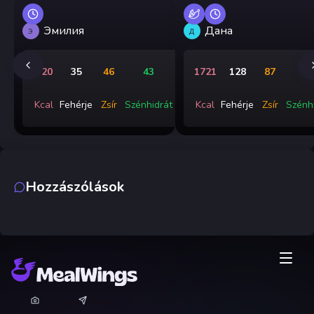
Эмилия
Дана
Э
Д
720
35
46
43
1721
128
87
9
Kcal
Fehérje
Zsír
Szénhidrát
Kcal
Fehérje
Zsír
Szénh
Hozzászólások