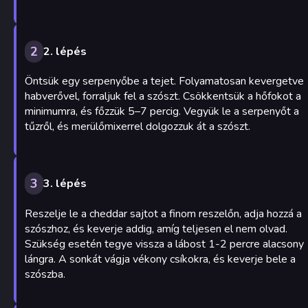
2
2. lépés
Öntsük egy serpenyőbe a tejet. Folyamatosan kevergetve
habverővel, forraljuk fel a szószt. Csökkentsük a hőfokot a
minimumra, és főzzük 5–7 percig. Vegyük le a serpenyőt a
tűzről, és merülőmixerrel dolgozzuk át a szószt.
3
3. lépés
Reszelje le a cheddar sajtot a finom reszelőn, adja hozzá a
szószhoz, és keverje addig, amíg teljesen el nem olvad.
Szükség esetén tegye vissza a lábost 1-2 percre alacsony
lángra. A sonkát vágja vékony csíkokra, és keverje bele a
szószba.