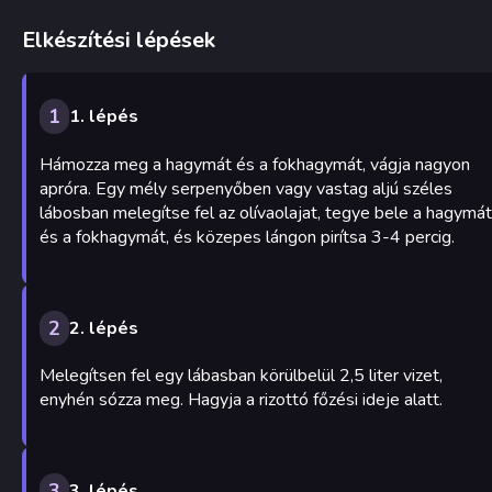
Elkészítési lépések
1
1. lépés
Hámozza meg a hagymát és a fokhagymát, vágja nagyon
apróra. Egy mély serpenyőben vagy vastag aljú széles
lábosban melegítse fel az olívaolajat, tegye bele a hagymát
és a fokhagymát, és közepes lángon pirítsa 3-4 percig.
2
2. lépés
Melegítsen fel egy lábasban körülbelül 2,5 liter vizet,
enyhén sózza meg. Hagyja a rizottó főzési ideje alatt.
3
3. lépés