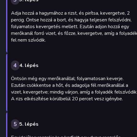
Adja hozzá a hagymához a rizst, és pirítsa, kevergetve, 2
percig. Öntse hozzá a bort, és hagyja teljesen felszívódni,
folyamatos kevergetés mellett. Ezután adjon hozzá egy
merőkanál forró vizet, és főzze, kevergetve, amíg a folyadé
fel nem szívódik.
4
4. lépés
Öntsön még egy merőkanállal; folyamatosan keverje.
Ezután csökkentse a hőt, és adagolja fél merőkanállal a
vizet, kevergetve; mindig várjon, amíg a folyadék felszívódik
A rizs elkészítése körülbelül 20 percet vesz igénybe.
5
5. lépés