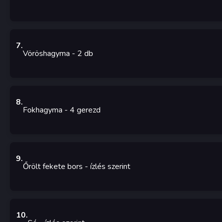
7
.
Vöröshagyma
- 2
db
8
.
Fokhagyma
- 4
gerezd
9
.
Őrölt fekete bors
- ízlés szerint
10
.