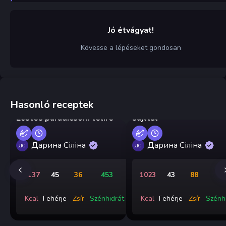
Jó étvágyat!
Kövesse a lépéseket gondosan
Hasonló receptek
Karfiolpalacsinta kemé
Ecetes paradicsom télire
sajttal
Дарина Сіліна
Дарина Сіліна
ДС
ДС
2137
45
36
453
1023
43
88
5
Kcal
Fehérje
Zsír
Szénhidrát
Kcal
Fehérje
Zsír
Szénh