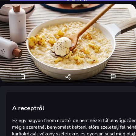
Értékelés
A receptről
Ez egy nagyon finom rizottó, de nem néz ki túl lenyűgözőe
mégis szeretnél benyomást kelteni, előre szeletelj fel néh
karfiolrózsát vékony szeletekre, és gyorsan süsd meg olaj