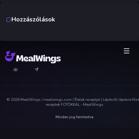
Hozzászólások
©
2026
MealWings / mealwings.com /
Ételek receptjei | Lépésről lépésre főz
receptek FOTÓKKAL - MealWings
Minden jog fenntartva