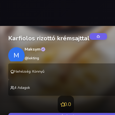
Karfiolos rizottó krémsajttal
Maksym
M
@
lekting
Nehézség
:
Könnyű
4
Adagok
0.0