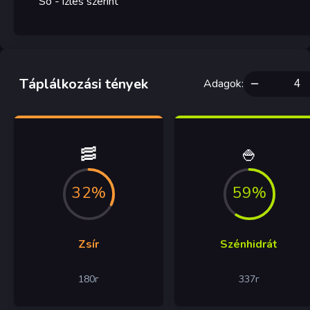
Só
- ízlés szerint
Táplálkozási tények
Adagok
:
🥓
🍚
32%
59%
Zsír
Szénhidrát
180
г
337
г