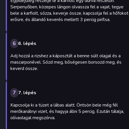
Egyidejűleg reszelje le a karfiolt egy durva reszelőn.
Serpenyőben, közepes lángon olvassza fel a vajat, tegye
bele a karfiolt, sózza, keverje össze, kapcsolja fel a hőfokot
erősre, és állandó keverés mellett 3 percig pirítsa.
6
6. lépés
Adj hozzá a rizshez a káposztát a benne sült olajjal és a
mascarponével. Sózd meg, bőségesen borsozd meg, és
keverd össze.
7
7. lépés
Kapcsolja ki a tüzet a lábas alatt. Öntsön bele még fél
merőkanálnyi vizet, és hagyja állni 5 percig. Ezután tálalja,
olívaolajjal megszórva.