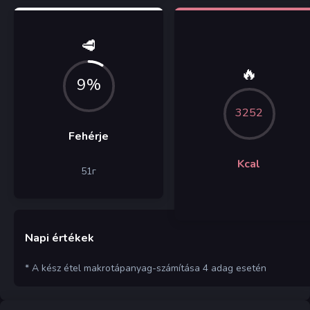
🥩
🔥
9%
3252
Fehérje
Kcal
51
г
Napi értékek
* A kész étel makrotápanyag-számítása 4 adag esetén