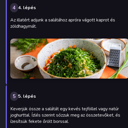
4
4. lépés
Az illatért adjunk a salátához apróra vágott kaprot és
zöldhagymát.
5
5. lépés
Keverjük össze a salátát egy kevés tejföllel vagy natúr
joghurttal. Ízlés szerint sózzuk meg az összetevőket, és
ízesítsük fekete őrölt borssal.