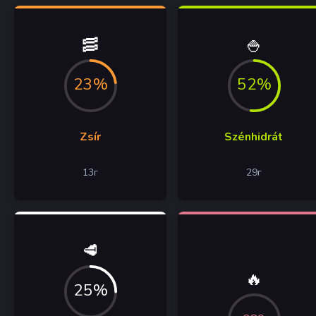
🥓
🍚
23%
52%
Zsír
Szénhidrát
13
г
29
г
🥩
🔥
25%