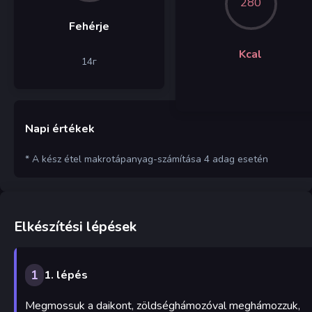
280
Fehérje
Kcal
14
г
Napi értékek
* A kész étel makrotápanyag-számítása 4 adag esetén
Elkészítési lépések
1
1. lépés
Megmossuk a daikont, zöldséghámozóval meghámozzuk,