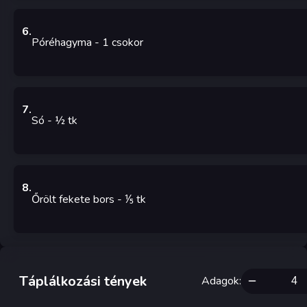
6
.
Póréhagyma
- 1
csokor
7
.
Só
- ½
tk
8
.
Őrölt fekete bors
- ⅕
tk
Táplálkozási tények
Adagok
: