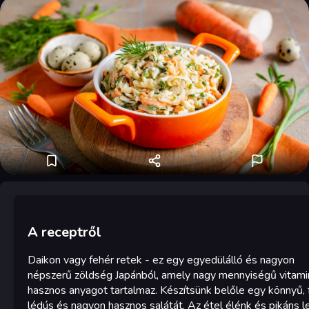
A receptről
Daikon vagy fehér retek - ez egy egyedülálló és nagyon
népszerű zöldség Japánból, amely nagy mennyiségű vitami
hasznos anyagot tartalmaz. Készítsünk belőle egy könnyű, f
lédús és nagyon hasznos salátát. Az étel élénk és pikáns l