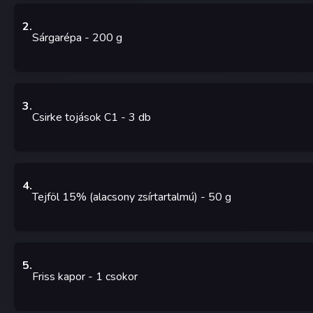
2
.
Sárgarépa
- 200
g
3
.
Csirke tojások C1
- 3
db
4
.
Tejföl 15% (alacsony zsírtartalmú)
- 50
g
5
.
Friss kapor
- 1
csokor