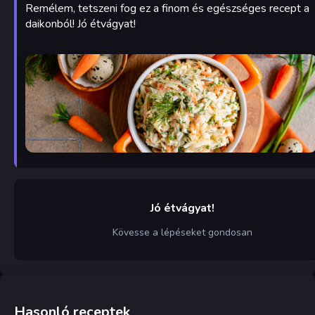
Remélem, tetszeni fog ez a finom és egészséges recept a
daikonból! Jó étvágyat!
Jó étvágyat!
Kövesse a lépéseket gondosan
Hasonló receptek
Gombás rét saláta
Koreai laskagomba