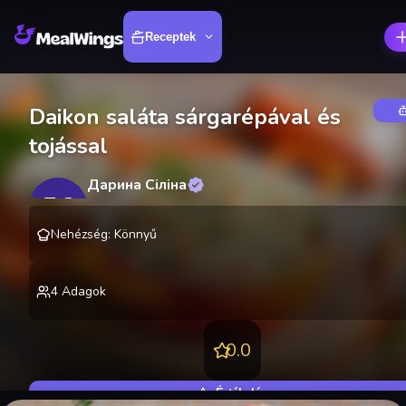
Receptek
Daikon saláta sárgarépával és
tojással
Дарина Сіліна
ДС
@
SilinaDarina
Nehézség
:
Könnyű
4
Adagok
0.0
Értékelés