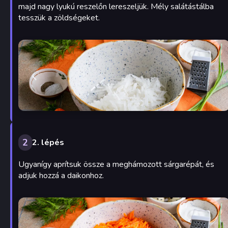
majd nagy lyukú reszelőn lereszeljük. Mély salátástálba
tesszük a zöldségeket.
2
2. lépés
Ugyanígy aprítsuk össze a meghámozott sárgarépát, és
adjuk hozzá a daikonhoz.