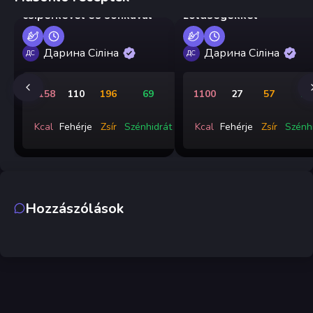
csiperkével és sonkával
zöldségekkel
Дарина Сіліна
Дарина Сіліна
ДС
ДС
2158
110
196
69
1100
27
57
13
Kcal
Fehérje
Zsír
Szénhidrát
Kcal
Fehérje
Zsír
Szénh
Hozzászólások