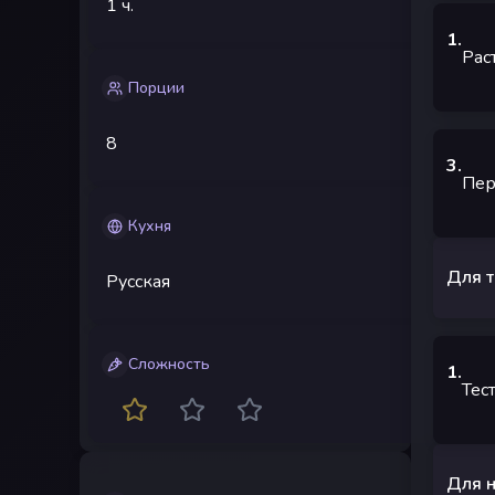
1 ч.
1
.
Рас
Порции
8
3
.
Пер
Кухня
Для т
Русская
Сложность
1
.
Тес
Для н