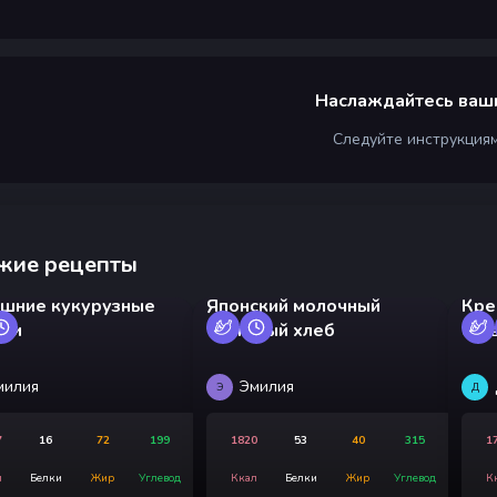
Наслаждайтесь ваш
Следуйте инструкция
жие рецепты
шние кукурузные
Японский молочный
Кре
чки
тостовый хлеб
сли
милия
Эмилия
Э
Д
7
16
72
199
1820
53
40
315
1
л
Белки
Жир
Углевод
Ккал
Белки
Жир
Углевод
К