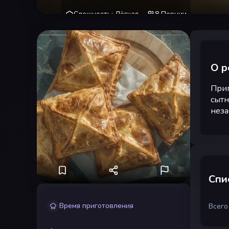
Сложность
:
Лёгкая
8
Порции
О р
Приг
сытн
неза
Спи
Время приготовления
Всего