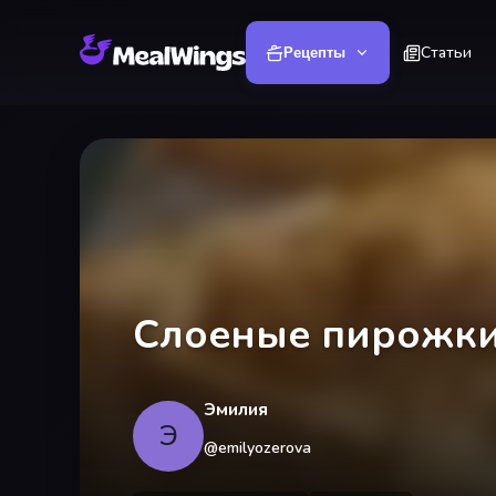
Статьи
Рецепты
Слоеные пирожки
Эмилия
Э
@
emilyozerova