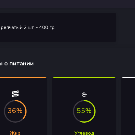
 репчатый 2 шт.
- 400
гр.
 о питании
🥓
🍚
36%
55%
Жир
Углевод