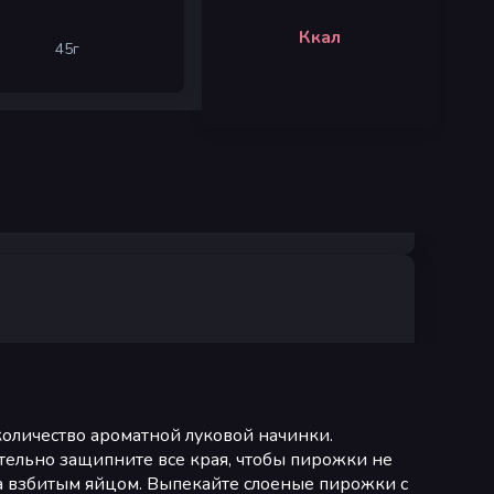
Ккал
45
г
количество ароматной луковой начинки.
тельно защипните все края, чтобы пирожки не
а взбитым яйцом. Выпекайте слоеные пирожки с