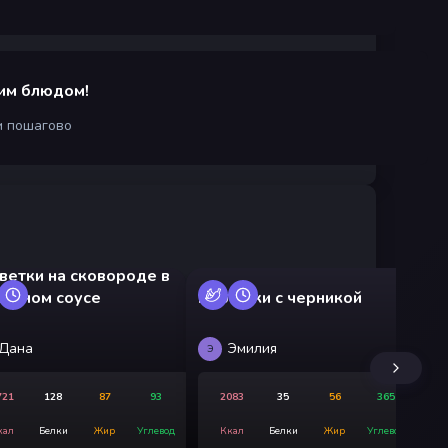
им блюдом!
м пошагово
ветки на сковороде в
Пи
вочном соусе
Пирожки с черникой
мо
Дана
Эмилия
Э
Э
721
128
87
93
2083
35
56
365
кал
Белки
Жир
Углевод
Ккал
Белки
Жир
Углевод