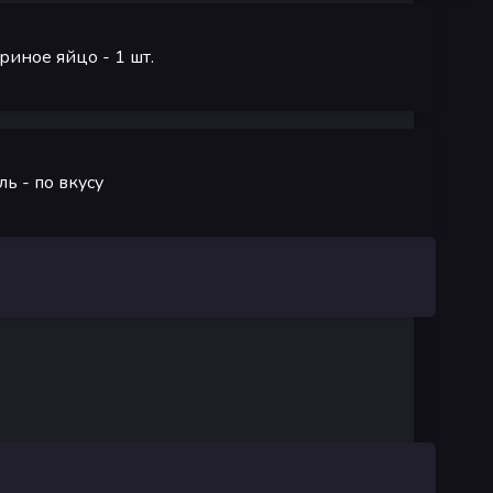
риное яйцо
- 1
шт.
ль
-
по вкусу