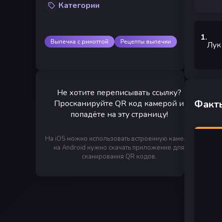
Категории
1
.
Выпечка с рикоттой
Рецепты выпечки
Лук
Не хотите переписывать ссылку?
Факты
Просканируйте QR код камерой и
попадёте на эту страницу!
На iOS можно использовать встроенную камеру,
на Android нужно скачать приложение для
сканирования QR кодов.