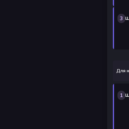
3
Ш
Для н
1
Ш