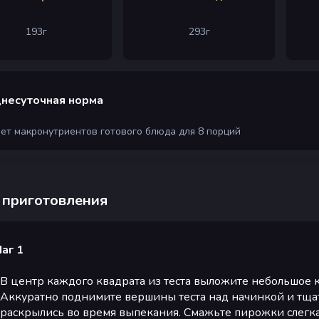
193
г
293
г
несуточная норма
чет макронутриентов готового блюда для 8 порций
 приготовления
аг 1
В центр каждого квадрата из теста выложите небольшое 
Аккуратно поднимите вершины теста над начинкой и тща
раскрылись во время выпекания. Смажьте пирожки слегк