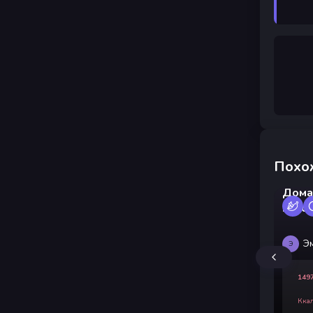
Похо
Дома
пало
Э
Э
149
Кка