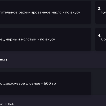
2
.
тительное рафинированное масло
-
по вкусу
Ку
4
.
ец чёрный молотый
-
по вкусу
Со
еста:
то дрожжевое слоеное
- 500
гр.
ачинки: