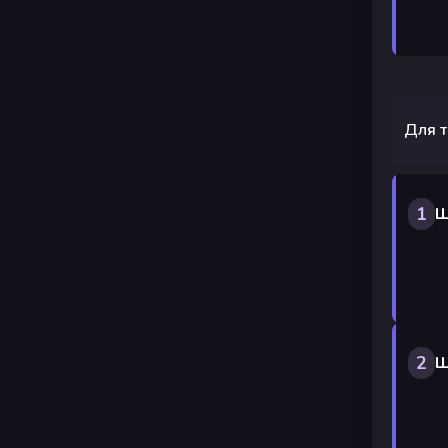
Для т
1
Ш
2
Ш