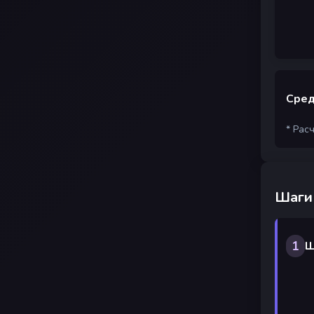
Сред
* Рас
Шаги
1
Ш