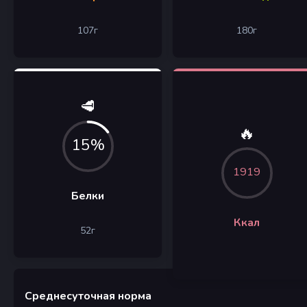
107
г
180
г
🥩
🔥
15%
1919
Белки
Ккал
52
г
Среднесуточная норма