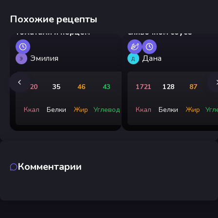
Похожие рецепты
Грузинские яйца с
Креветки на сковороде
томатами и перцем
сливочном соусе
Эмилия
Дана
Э
Д
720
35
46
43
1721
128
87
Ккал
Белки
Жир
Углевод
Ккал
Белки
Жир
Угл
Комментарии