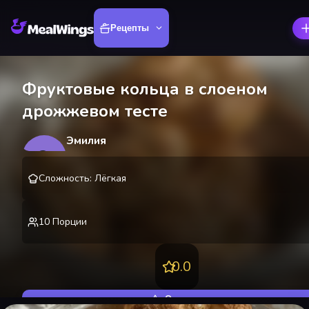
Рецепты
Фруктовые кольца в слоеном
дрожжевом тесте
Эмилия
Э
@
emilyozerova
Сложность
:
Лёгкая
10
Порции
0.0
Оценить