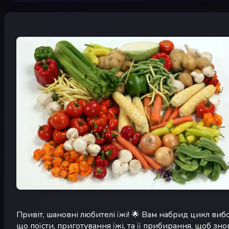
Привіт, шановні любителі їжі! 🌟 Вам набрид цикл виб
що поїсти, приготування їжі, та її прибирання, щоб зно