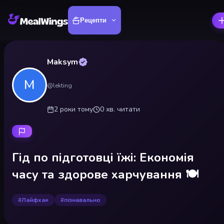
Рецепти
Maksym
M
@
lekting
2 роки
тому
0
хв.
читати
Гід по підготовці їжі: Економія
часу та здорове харчування 🍽️
#
Лайфхак
#
пізнавально