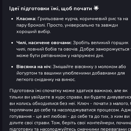
Ідеї підготовки їжі, щоб почати 🌟
Класика:
Грильоване курча, коричневий рис та на
пару броколі. Просто, універсально та завжди
хороший вибір.
Чилі, насичене овочами:
Зробіть великий горщик
чилі, повний бобів та овочів. Добре заморожується 
може бути рятівником у напружені дні.
Вівсянка на ніч:
Змішайте вівсянку з молоком або
йогуртом та вашими улюбленими добавками для
легкого сніданку на винос.
Підготовка їжі спочатку може здатися важкою, але як
тільки ви увійдете в курс справи, ви будете дивуватися
ви колись обходилися без неї. Ключ - почати з малого,
терплячим до себе та насолоджуватися процесом. Ад
готування - це акт любові - до себе та до тих, з ким ви
ділите свої страви. Тож, беріть свої контейнери, почин
підготовку та насолоджуйтесь смачними перевагами с