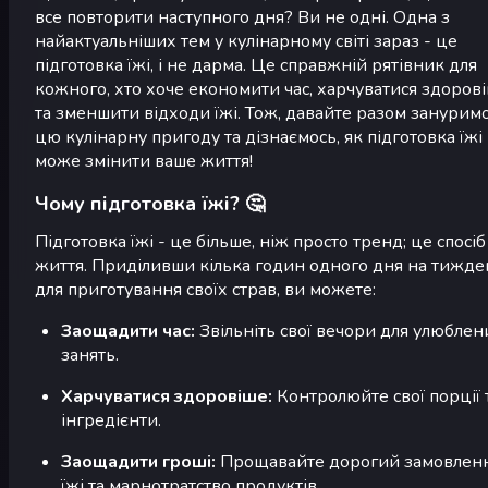
все повторити наступного дня? Ви не одні. Одна з
найактуальніших тем у кулінарному світі зараз - це
підготовка їжі, і не дарма. Це справжній рятівник для
кожного, хто хоче економити час, харчуватися здоров
та зменшити відходи їжі. Тож, давайте разом зануримо
цю кулінарну пригоду та дізнаємось, як підготовка їжі
може змінити ваше життя!
Чому підготовка їжі? 🤔
Підготовка їжі - це більше, ніж просто тренд; це спосіб
життя. Приділивши кілька годин одного дня на тижде
для приготування своїх страв, ви можете:
Заощадити час:
Звільніть свої вечори для улюблен
занять.
Харчуватися здоровіше:
Контролюйте свої порції 
інгредієнти.
Заощадити гроші:
Прощавайте дорогий замовлен
їжі та марнотратство продуктів.