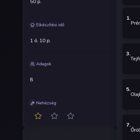
50 p.
1
.
Prém
Elkészítési idő
1 ó.
10 p.
3
.
Tejf
Adagok
8
5
.
Olaj
Nehézség
7
.
Őröl