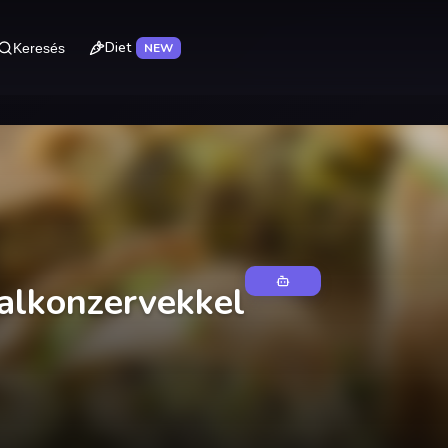
Diet
Keresés
NEW
alkonzervekkel