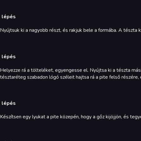
. lépés
Nyújtsuk ki a nagyobb részt, és rakjuk bele a formába. A tészta ki
. lépés
Helyezze rá a tölteléket, egyengesse el. Nyújtsa ki a tészta mási
tésztaréteg szabadon lógó széleit hajtsa rá a pite felső részére, 
. lépés
Készítsen egy lyukat a pite közepén, hogy a gőz kijöjjön, és teg