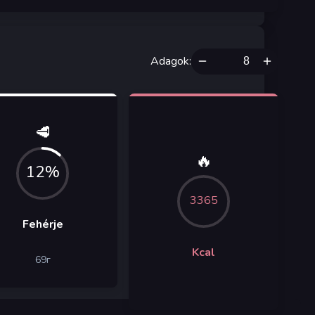
Adagok
:
🥩
🔥
12%
3365
Fehérje
Kcal
69
г