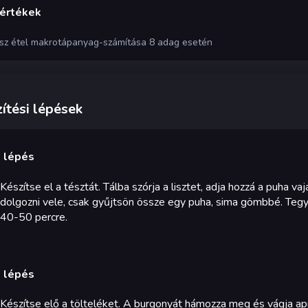
 értékek
ész étel makrotápanyag-számítása 8 adag esetén
ítési lépések
. lépés
Készítse el a tésztát. Tálba szórja a lisztet, adja hozzá a puha va
dolgozni vele, csak gyűjtsön össze egy puha, sima gömbbé. Teg
40-50 percre.
. lépés
Készítse elő a tölteléket. A burgonyát hámozza meg és vágja apr