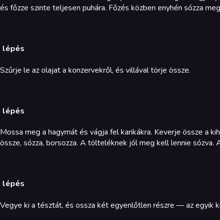
és főzze szinte teljesen puhára. Főzés közben enyhén sózza meg. 
. lépés
Szűrje le az olajat a konzervekről, és villával törje össze.
. lépés
Mossa meg a hagymát és vágja fel karikákra. Keverje össze a kihű
össze, sózza, borsozza. A tölteléknek jól meg kell lennie sózva.
. lépés
Vegye ki a tésztát, és ossza két egyenlőtlen részre — az egyik ki