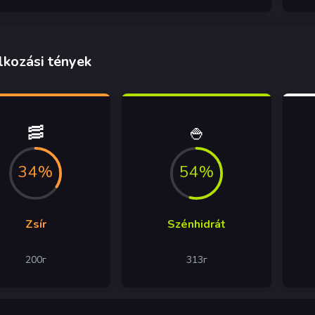
lkozási tények
🥓
🍚
34%
54%
Zsír
Szénhidrát
200
г
313
г