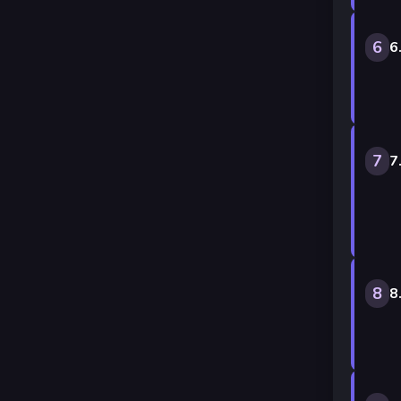
6
6
7
7
8
8