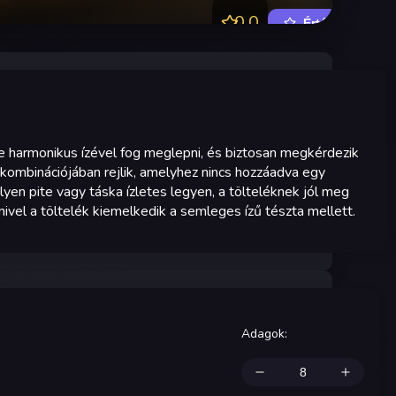
0.0
Értékelés
e harmonikus ízével fog meglepni, és biztosan megkérdezik
a kombinációjában rejlik, amelyhez nincs hozzáadva egy
yen pite vagy táska ízletes legyen, a tölteléknek jól meg
mivel a töltelék kiemelkedik a semleges ízű tészta mellett.
Adagok
: