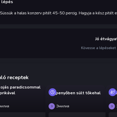
. lépés
Süssük a halas konzerv pitét 45-50 percig. Hagyja a kész pitét egy
Jó étvágyat
Kövesse a lépéseket
ló receptek
tojás paradicsommal
prikával
Serpenyőben sült tőkehal
Háro
милия
Эмилия
Э
Э