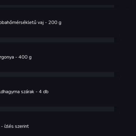
obahőmérsékletű vaj
- 200
g
rgonya
- 400
g
ldhagyma szárak
- 4
db
- ízlés szerint