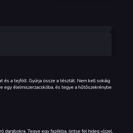
jat és a tejfölt. Gyúrja össze a tésztát. Nem kell sokáig
ye egy élelmiszerzacskóba, és tegye a hűtőszekrénybe
ó darabokra. Tegye egy fazékba, öntse fel hideg vízzel,