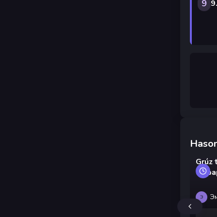
9
9
Hason
Grúz 
és pa
Э
Э