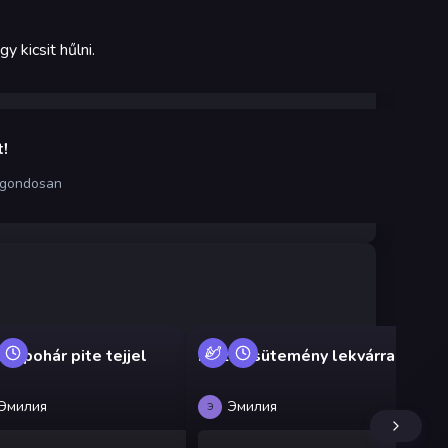
 kicsit hűlni.
!
 gondosan
m pohár pite tejjel
Mézes sütemény lekvárral
Me
Эмилия
Эмилия
Э
Д