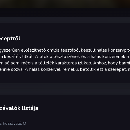
eceptről
yszerűen elkészíthető omlós tésztából készült halas konzervpit
a készítés titkát. A titok a tészta ízének és a halas konzervnek 
 só sem, mégis a töltelék karakteres ízt kap. Ahhoz, hogy bármil
lennie sózva. A halas konzervek remekül betöltik ezt a szerepet, 
ávalók listája
s hozzávaló: 8