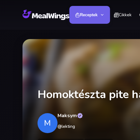
Cikkek
Receptek
Homoktészta pite h
Maksym
M
@
lekting