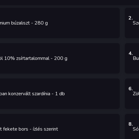
2
.
ium búzaliszt
- 280
g
Sz
4
.
öl 10% zsírtartalommal
- 200
g
Bu
6
.
ban konzervált szardínia
- 1
db
Zö
8
.
t fekete bors
- ízlés szerint
Só