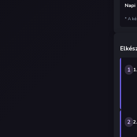
Napi
* A k
Elkész
1
1
2
2