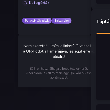
Kategóriák
Táplá
Palacsinták, piték
Sajtos pite
Nem szeretné újraírni a linket? Olvassa be
a QR-kódot a kamerájával, és eljut erre az
oldalra!
iOS-en használhatja a beépített kamerát,
Androidon le kell töltenie egy QR-kód olvasó
alkalmazást.