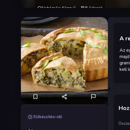
Nehézség
:
Könnyű
8
Adagok
A r
Az eg
majd 
gramm
kell 
Hozz
Előkészítési idő
Össze