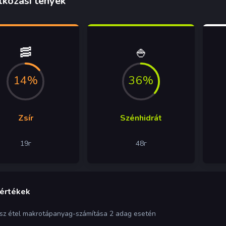
lkozási tények
🥓
🍚
14%
36%
Zsír
Szénhidrát
19
г
48
г
 értékek
ész étel makrotápanyag-számítása 2 adag esetén