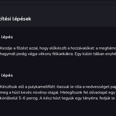
ítési lépések
. lépés
Kezdje a főzést azzal, hogy előkészíti a hozzávalókat: a meghámo
hagymát pedig vágja vékony félkarikákra. Egy külön tálban enyhé
. lépés
Készítsük elő a pulykamellfilét: itassuk le róla a nedvességet pap
meg a húst kevés növényi olajjal. Melegítsünk fel olívaolajat eg
körülbelül 5-6 percig. A kész húst tegyük egy tányérra, fedjük le f