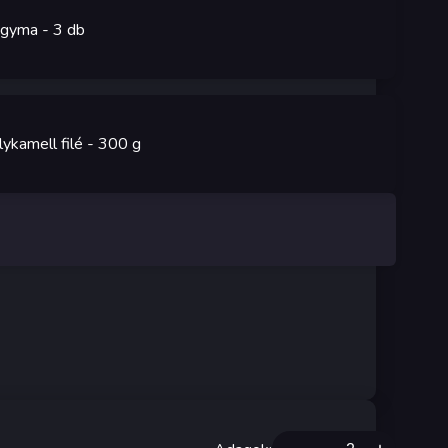
gyma
- 3
db
lykamell filé
- 300
g