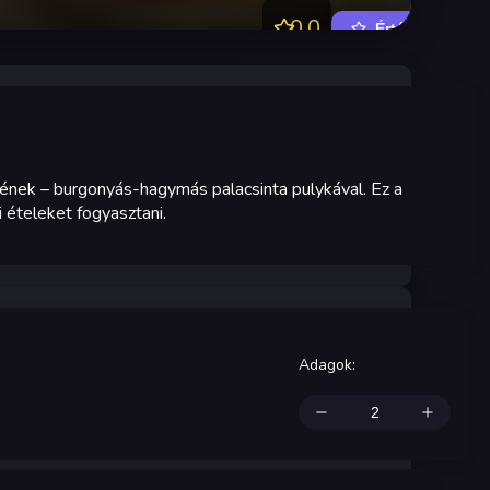
0.0
Értékelés
ének – burgonyás-hagymás palacsinta pulykával. Ez a
i ételeket fogyasztani.
Adagok
: