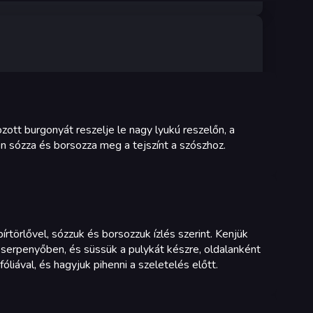
zott burgonyát reszelje le nagy lyukú reszelőn, a
n sózza és borsozza meg a tejszínt a szószhoz.
írtörlővel, sózzuk és borsozzuk ízlés szerint. Kenjük
y serpenyőben, és süssük a pulykát készre, oldalanként
óliával, és hagyjuk pihenni a szeletelés előtt.