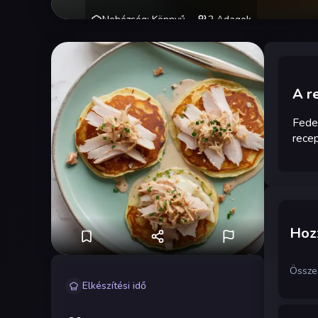
Nehézség
:
Könnyű
2
Adagok
A r
Fede
recep
Hozz
Össze
Elkészítési idő