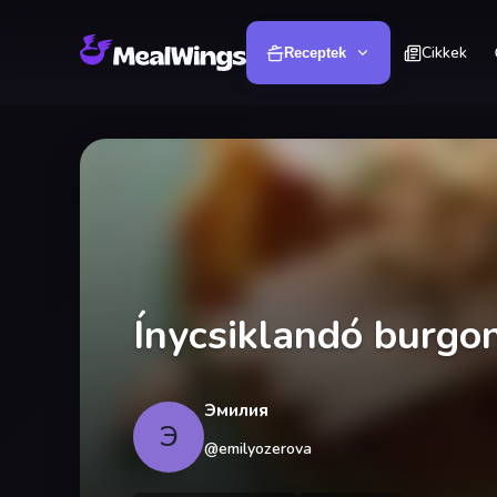
Cikkek
Receptek
Ínycsiklandó burgo
Эмилия
Э
@
emilyozerova