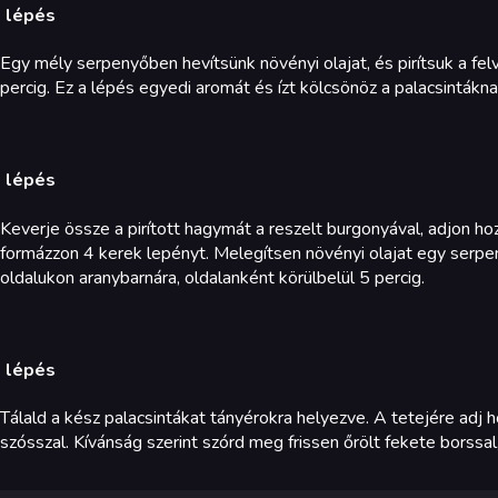
. lépés
Egy mély serpenyőben hevítsünk növényi olajat, és pirítsuk a fe
percig. Ez a lépés egyedi aromát és ízt kölcsönöz a palacsintákna
. lépés
Keverje össze a pirított hagymát a reszelt burgonyával, adjon h
formázzon 4 kerek lepényt. Melegítsen növényi olajat egy serp
oldalukon aranybarnára, oldalanként körülbelül 5 percig.
. lépés
Tálald a kész palacsintákat tányérokra helyezve. A tetejére adj h
szósszal. Kívánság szerint szórd meg frissen őrölt fekete borssal