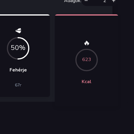
Adagok
:
🥩
🔥
50%
623
Fehérje
Kcal
67
г