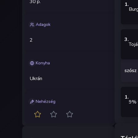
30 p.
1
.
Bur
Adagok
3
.
2
Tojá
Konyha
szósz
Ukrán
1
.
9% t
Nehézség