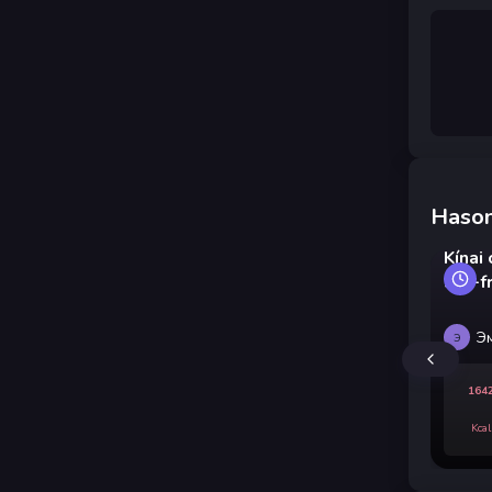
Hason
Kínai
stir-f
Э
Э
164
Kcal