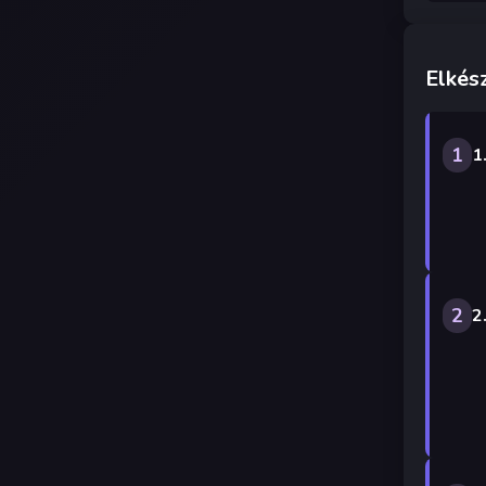
Elkész
1
1
2
2