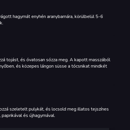
lvágott hagymát enyhén aranybarnára, körülbelül 5-6
k.
ozzá tojást, és óvatosan sózza meg. A kapott masszából
enyőben, és közepes lángon süsse a tócsnikat mindkét
ozzá szeletelt pulykát, és locsold meg illatos tejszínes
, paprikával és újhagymával.