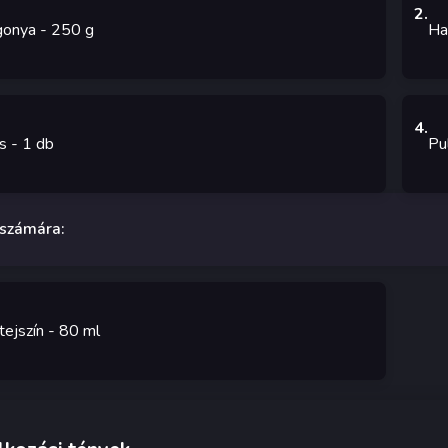
2
.
gonya
- 250
g
Ha
4
.
s
- 1
db
Pu
 számára:
ejszín
- 80
ml