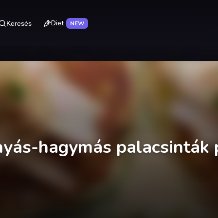
Diet
Keresés
NEW
nyás-hagymás palacsinták 