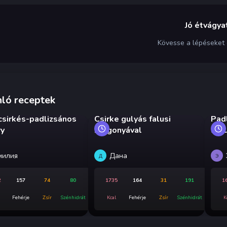
Jó étvágyat
Kövesse a lépéseket
ló receptek
 csirkés-padlizsános
Csirke gulyás falusi
Pad
ry
burgonyával
stíl
милия
Дана
Д
Э
2
157
74
80
1735
164
31
191
1
Fehérje
Zsír
Szénhidrát
Kcal
Fehérje
Zsír
Szénhidrát
K