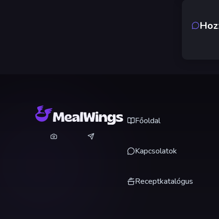
Hoz
Főoldal
Kapcsolatok
Receptkatalógus