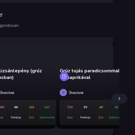
!
 gondosan
lizsánlepény (grúz
Grúz tojás paradicsommal
Uk
usban)
és paprikával
cs
pa
Эмилия
Эмилия
Э
Э
669
66
101
127
720
35
46
43
cal
Fehérje
Zsír
Szénhidrát
Kcal
Fehérje
Zsír
Szénhidrát