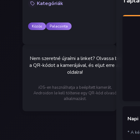
Táplá
Kategóriák
Közös
Palacsinta
Nem szeretné újraírni a linket? Olvassa be
a QR-kódot a kamerájával, és eljut erre az
oldalra!
iOS-en használhatja a beépített kamerát,
Androidon le kell töltenie egy QR-kód olvasó
alkalmazást.
Napi
* A k