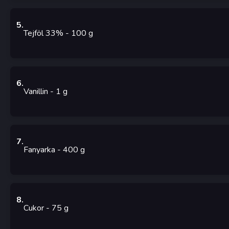
5
.
Tejföl 33%
- 100
g
6
.
Vanillin
- 1
g
7
.
Fanyarka
- 400
g
8
.
Cukor
- 75
g