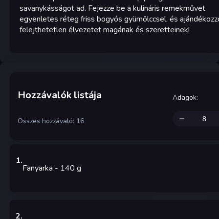
savanykásságot ad. Fejezze be a kulináris remekművet
egyenletes réteg friss bogyós gyümölccsel, és ajándékozz
felejthetetlen élvezetet magának és szeretteinek!
Hozzávalók listája
Adagok
:
Összes hozzávaló: 16
1
.
Fanyarka
- 140
g
2
.