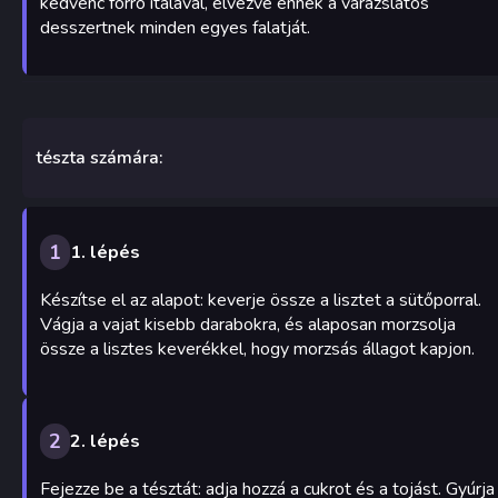
kedvenc forró italával, élvezve ennek a varázslatos
desszertnek minden egyes falatját.
tészta számára:
1
1. lépés
Készítse el az alapot: keverje össze a lisztet a sütőporral.
Vágja a vajat kisebb darabokra, és alaposan morzsolja
össze a lisztes keverékkel, hogy morzsás állagot kapjon.
2
2. lépés
Fejezze be a tésztát: adja hozzá a cukrot és a tojást. Gyúrja