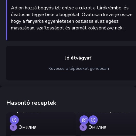
Adjon hozzá bogyós ízt: öntse a cukrot a túrókrémbe, és
óvatosan tegye bele a bogyókat. Óvatosan keverje össze,
hogy a fanyarka egyenletesen oszlassa el az egész
masszában, szaftosságot és aromát kölcsönözve neki.
Jó étvágyat!
Kövesse a lépéseket gondosan
Hasonló receptek
Grúz tojás paradicsommal
és paprikával
Házi kukoricapálcikák
Эмилия
Эмилия
Э
Э