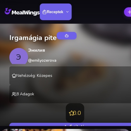
Receptek
Irgamágia pite
Эмилия
Э
@
emilyozerova
Nehézség
:
Közepes
8
Adagok
0.0
Értékelés