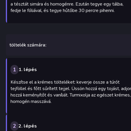
a tésztát simára és homogénre. Ezután tegye egy tálba,
fedje le fóliával, és tegye hűtőbe 30 percre pihenni.
töltelék számára:
1
1. lépés
Készítse el a krémes tölteléket: keverje össze a túrót
tejföllel és főtt sűrített tejjel. Üssön hozzá egy tojást, adjo
hozzá keményítőt és vaníliát. Turmixolja az egészet krémes,
homogén masszává.
2
2. lépés