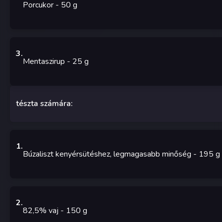
Porcukor
- 50
g
3
.
Mentaszirup
- 25
g
tészta számára:
1
.
Búzaliszt kenyérsütéshez, legmagasabb minőség
- 195
g
2
.
82,5% vaj
- 150
g