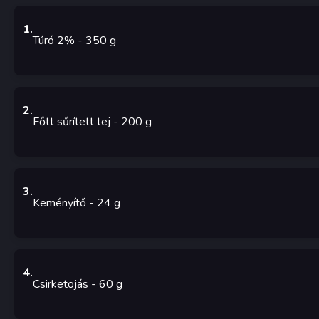
1
.
Túró 2%
- 350
g
2
.
Főtt sűrített tej
- 200
g
3
.
Keményítő
- 24
g
4
.
Csirketojás
- 60
g