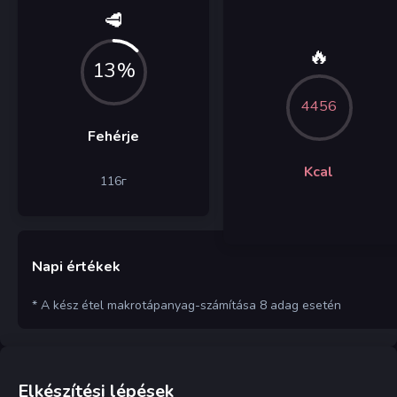
🥩
🔥
13%
4456
Fehérje
Kcal
116
г
Napi értékek
* A kész étel makrotápanyag-számítása 8 adag esetén
Elkészítési lépések