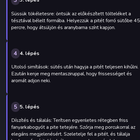
3
3. lépés
Süssük tökéletesre: öntsük az előkészített tölteléket a
tésztával bélelt formába. Helyezzük a pitét forró sütőbe 45
percre, hogy átsüljön és aranybarna színt kapjon.
4
4. lépés
Utolsó simítások: sütés után hagyja a pitét teljesen kihűlni.
Ezután kenje meg mentasziruppal, hogy frissességet és
aromát adjon neki.
5
5. lépés
Díszítés és tálalás: Terítsen egyenletes rétegben friss
fanyarkabogyót a pite tetejére. Szórja meg porcukorral az
elegáns megjelenésért. Szeletelje fel a pitét, és tálalja