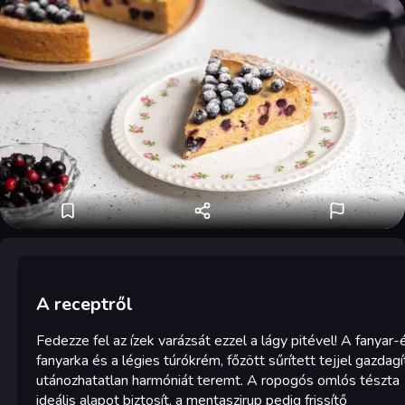
A receptről
Fedezze fel az ízek varázsát ezzel a lágy pitével! A fanyar
fanyarka és a légies túrókrém, főzött sűrített tejjel gazdagí
utánozhatatlan harmóniát teremt. A ropogós omlós tészta
ideális alapot biztosít, a mentaszirup pedig frissítő