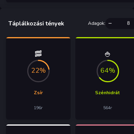
Táplálkozási tények
Adagok
:
🥓
🍚
22%
64%
Zsír
Szénhidrát
196
г
564
г