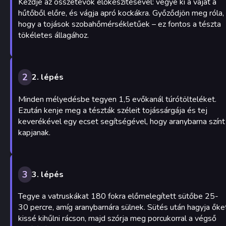
Kezdje az összetevők előkészítésével: vegye ki a vajat a
hűtőből előre, és vágja apró kockákra. Győződjön meg róla,
hogy a tojások szobahőmérsékletűek – ez fontos a tészta
tökéletes állagához.
2
2. lépés
Minden mélyedésbe tegyen 1,5 evőkanál túrótölteléket.
Ezután kenje meg a tészták széleit tojássárgája és tej
keverékével egy ecset segítségével, hogy aranybarna színt
kapjanak.
3
3. lépés
Tegye a vatruskákat 180 fokra előmelegített sütőbe 25-
30 percre, amíg aranybarnára sülnek. Sütés után hagyja őke
kissé kihűlni rácson, majd szórja meg porcukorral a végső