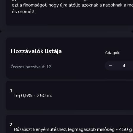
ezt a finomságot, hogy újra átélje azoknak a napoknak a m
és örömét!
Hozzávalók listája
Adagok
:
Összes hozzávaló: 12
1
.
Tej 0,5%
- 250
ml
2
.
Búzaliszt kenyérsütéshez, legmagasabb minőség
- 450
g