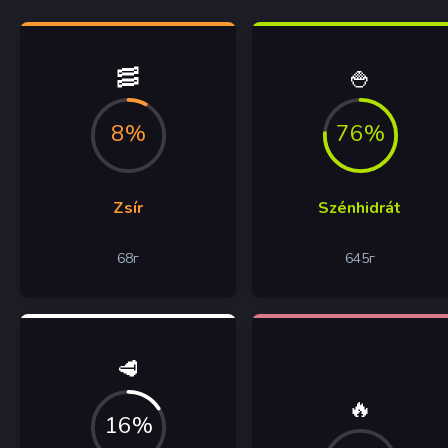
🥓
🍚
8%
76%
Zsír
Szénhidrát
68
г
645
г
🥩
🔥
16%