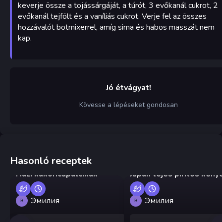
keverje össze a tojássárgáját, a túrót, 3 evőkanál cukrot, 2
evőkanál tejfölt és a vaníliás cukrot. Verje fel az összes
hozzávalót botmixerrel, amíg sima és habos masszát nem
kap.
Jó étvágyat!
Kövesse a lépéseket gondosan
Hasonló receptek
Házi kukoricapálcikák
Japán tejes pirítós keny
Эмилия
Эмилия
Э
Э