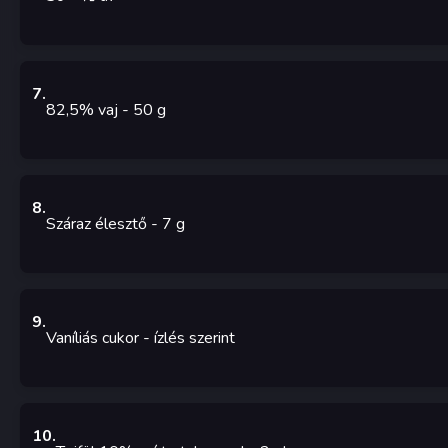
7
.
82,5% vaj
- 50
g
8
.
Száraz élesztő
- 7
g
9
.
Vaníliás cukor
-
ízlés szerint
10
.