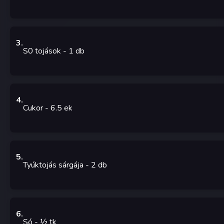
3
.
S0 tojások
- 1
db
4
.
Cukor
- 6.5
ek
5
.
Tyúktojás sárgája
- 2
db
6
.
Só
- ½
tk