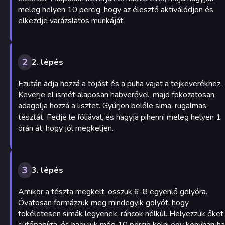
meleg helyen 10 percig, hogy az élesztő aktiválódjon és
elkezdje varázslatos munkáját.
2
2. lépés
Ezután adja hozzá a tojást és a puha vajat a tejkeverékhez.
Keverje el ismét alaposan habverővel, majd fokozatosan
adagolja hozzá a lisztet. Gyúrjon belőle sima, rugalmas
tésztát. Fedje le fóliával, és hagyja pihenni meleg helyen 1
órán át, hogy jól megkeljen.
3
3. lépés
Amikor a tészta megkelt, osszuk 6-8 egyenlő golyóra.
Óvatosan formázzuk meg mindegyik golyót, hogy
tökéletesen simák legyenek, ráncok nélkül. Helyezzük őket
sütőpapírra, és hagyjuk még 10 percig kelni egy konyharuha