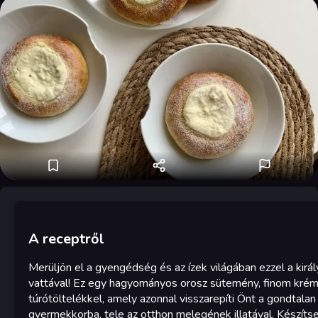
A receptről
Merüljön el a gyengédség és az ízek világában ezzel a királ
vattával! Ez egy hagyományos orosz sütemény, finom kré
túrótöltelékkel, amely azonnal visszarepíti Önt a gondtalan
gyermekkorba, tele az otthon melegének illatával. Készítse