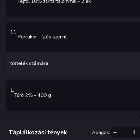
Tejföl 10% zsírtartalommal
- 2
ek
11
.
Porcukor
-
ízlés szerint
töltelék számára:
1
.
Túró 2%
- 400
g
Táplálkozási tények
Adagok
: