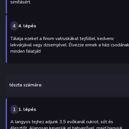
simításért.
4
4. lépés
Tálalja ezeket a finom vatruskákat tejföllel, kedvenc
lekvárjával vagy dzsemjével. Élvezze ennek a házi csodána
minden falatját!
tészta számára:
1
1. lépés
A langyos tejhez adjunk 3,5 evőkanál cukrot, sót és
élesztőt. Alaposan keverjük el habverővel, majd hagyjuk