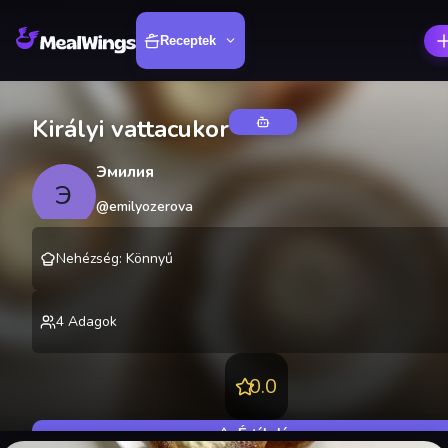
Receptek
Királyi vattacukor
Эмилия
Э
@
emilyozerova
Nehézség
:
Könnyű
4
Adagok
0.0
Értékelés