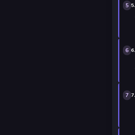
5
5
6
6
7
7