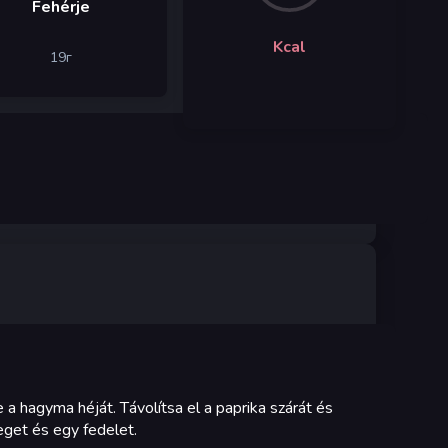
Fehérje
Kcal
19
г
a hagyma héját. Távolítsa el a paprika szárát és
veget és egy fedelet.