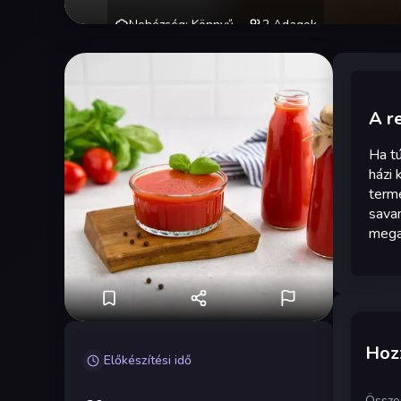
Nehézség
:
Könnyű
2
Adagok
A r
Ha tú
házi 
term
savan
mega
Hozz
Előkészítési idő
Össze