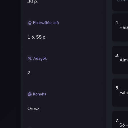
30 p.
1
.
Elkészítési idő
Par
1 ó.
55 p.
3
.
Adagok
Alm
2
5
.
Fah
Konyha
Orosz
7
.
Só
-