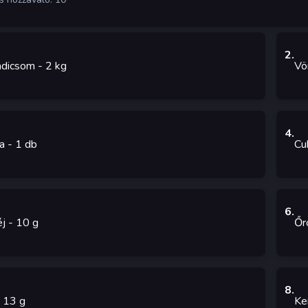
2
.
adicsom
- 2
kg
Vö
4
.
a
- 1
db
Cu
6
.
éj
- 10
g
Őr
8
.
 13
g
Ke