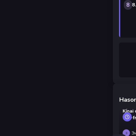
8
8
Hason
Kínai
stir-f
Э
Э