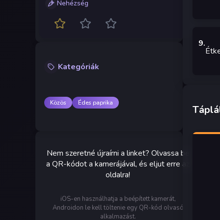
Nehézség
9
.
Étke
Kategóriák
Közös
Édes paprika
Táplá
Nem szeretné újraírni a linket? Olvassa be
a QR-kódot a kamerájával, és eljut erre az
oldalra!
iOS-en használhatja a beépített kamerát,
Androidon le kell töltenie egy QR-kód olvasó
alkalmazást.