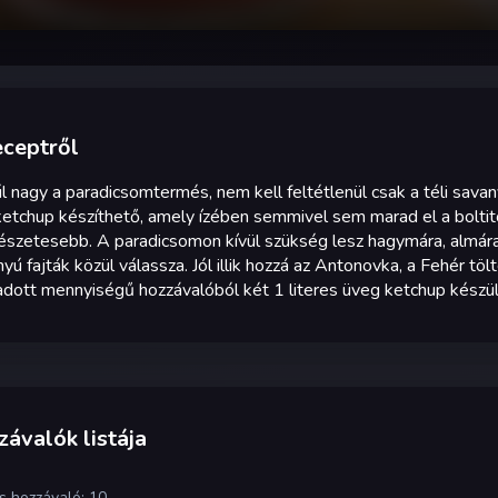
eceptről
l nagy a paradicsomtermés, nem kell feltétlenül csak a téli sava
ketchup készíthető, amely ízében semmivel sem marad el a boltit
észetesebb. A paradicsomon kívül szükség lesz hagymára, almára
yú fajták közül válassza. Jól illik hozzá az Antonovka, a Fehér 
dott mennyiségű hozzávalóból két 1 literes üveg ketchup készül
ávalók listája
s hozzávaló: 10