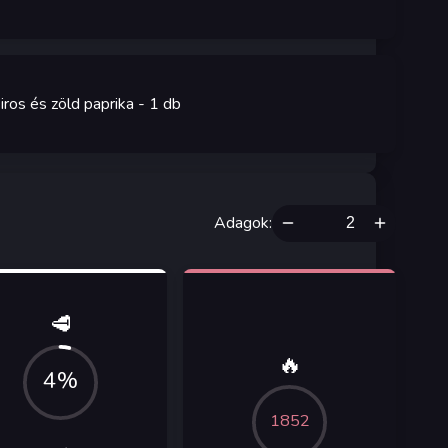
iros és zöld paprika
- 1
db
Adagok
:
🥩
🔥
4%
1852