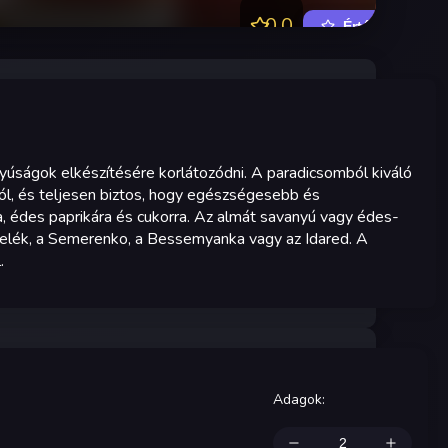
0.0
Értékelés
nyúságok elkészítésére korlátozódni. A paradicsomból kiváló
ól, és teljesen biztos, hogy egészségesebb és
, édes paprikára és cukorra. Az almát savanyú vagy édes-
töltelék, a Semerenko, a Bessemyanka vagy az Idared. A
.
Adagok
: