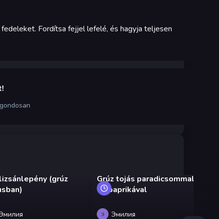
edeleket. Fordítsa fejjel lefelé, és hagyja teljesen
!
 gondosan
lizsánlepény (grúz
Grúz tojás paradicsommal
Uk
usban)
és paprikával
cs
pa
Эмилия
Эмилия
Э
Э