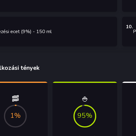
10
.
zési ecet (9%)
- 150
ml
P
lkozási tények
🥓
🍚
1%
95%