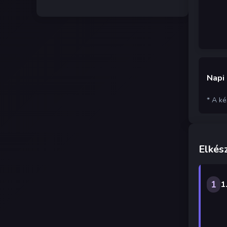
Napi
* A k
Elkész
1
1