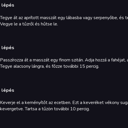
. lépés
Tegye át az aprított masszát egy lábasba vagy serpenyőbe, és teg
Vegye le a tűzről és hűtse le.
. lépés
Passzírozza át a masszát egy finom szitán. Adja hozzá a fahéjat, 
Tegye alacsony lángra, és főzze további 15 percig.
. lépés
Keverje el a keményítőt az ecetben. Ezt a keveréket vékony su
kevergetve. Tartsa a tűzön további 10 percig.