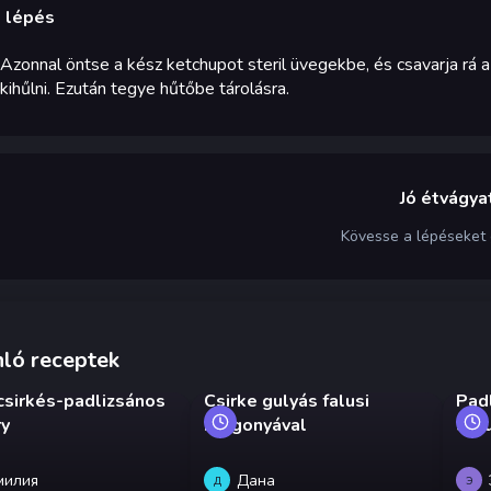
. lépés
Azonnal öntse a kész ketchupot steril üvegekbe, és csavarja rá a f
kihűlni. Ezután tegye hűtőbe tárolásra.
Jó étvágyat
Kövesse a lépéseket
ló receptek
 csirkés-padlizsános
Csirke gulyás falusi
Pad
ry
burgonyával
stíl
милия
Дана
Д
Э