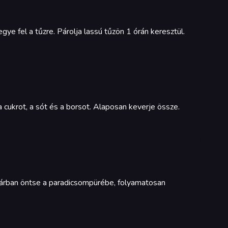
ye fel a tűzre. Párolja lassú tűzön 1 órán keresztül.
a cukrot, a sót és a borsot. Alaposan keverje össze.
gárban öntse a paradicsompürébe, folyamatosan