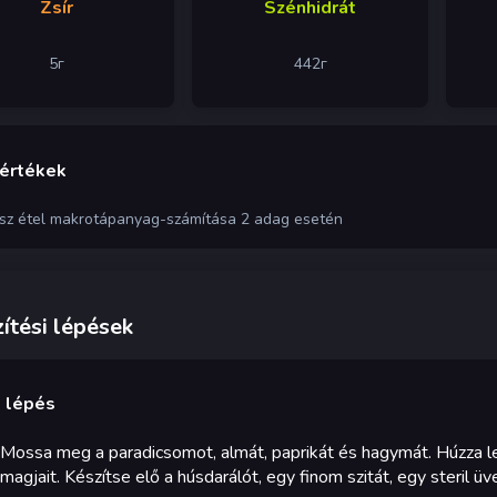
Zsír
Szénhidrát
5
г
442
г
 értékek
ész étel makrotápanyag-számítása 2 adag esetén
ítési lépések
. lépés
Mossa meg a paradicsomot, almát, paprikát és hagymát. Húzza le 
magjait. Készítse elő a húsdarálót, egy finom szitát, egy steril ü