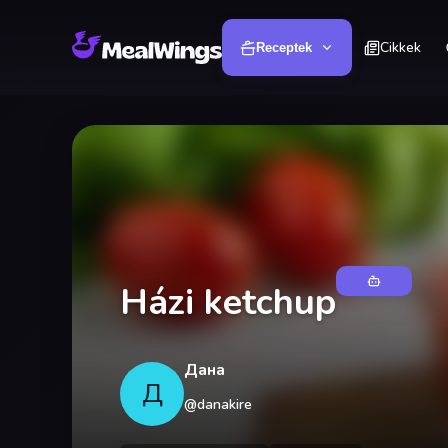
Cikkek
Receptek
Házi ketchup
Дана
Д
@
danakire