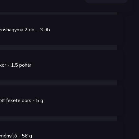
röshagyma 2 db.
- 3
db
kor
- 1.5
pohár
ölt fekete bors
- 5
g
ményítő
- 56
g