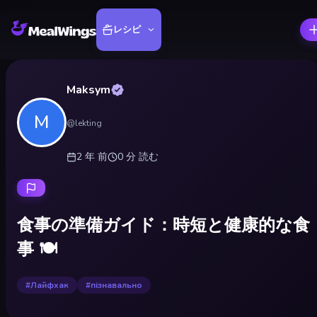
レシピ
Maksym
M
@
lekting
2 年
前
0
分
読む
食事の準備ガイド：時短と健康的な食
事 🍽️
#
Лайфхак
#
пізнавально