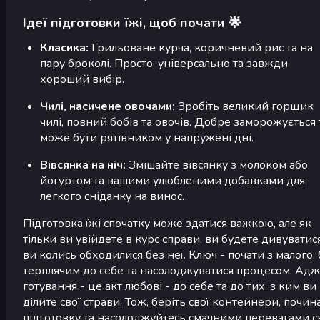
Ідеї підготовки їжі, щоб почати 🌟
Класика:
Грильоване курча, коричневий рис та на
пару броколі. Просто, універсально та завжди
хороший вибір.
Чилі, насичене овочами:
Зробіть великий горщик
чилі, повний бобів та овочів. Добре заморожується 
може бути рятівником у напружені дні.
Вівсянка на ніч:
Змішайте вівсянку з молоком або
йогуртом та вашими улюбленими добавками для
легкого сніданку на винос.
Підготовка їжі спочатку може здатися важкою, але як
тільки ви увійдете в курс справи, ви будете дивуватися
ви колись обходилися без неї. Ключ - почати з малого,
терплячим до себе та насолоджуватися процесом. Ад
готування - це акт любові - до себе та до тих, з ким ви
ділите свої страви. Тож, беріть свої контейнери, почин
підготовку та насолоджуйтесь смачними перевагами с