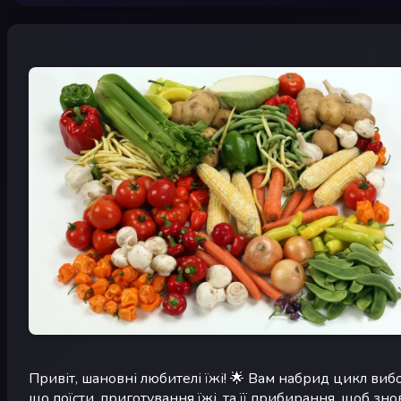
Привіт, шановні любителі їжі! 🌟 Вам набрид цикл виб
що поїсти, приготування їжі, та її прибирання, щоб зно