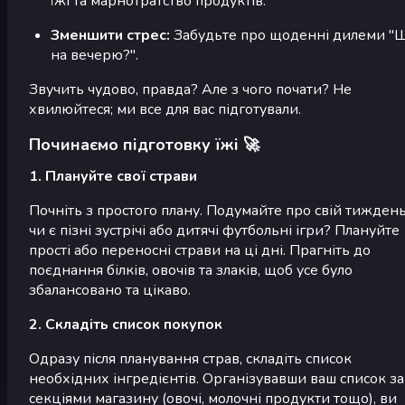
їжі та марнотратство продуктів.
Зменшити стрес:
Забудьте про щоденні дилеми "
на вечерю?".
Звучить чудово, правда? Але з чого почати? Не
хвилюйтеся; ми все для вас підготували.
Починаємо підготовку їжі 🚀
1. Плануйте свої страви
Почніть з простого плану. Подумайте про свій тиждень
чи є пізні зустрічі або дитячі футбольні ігри? Плануйте
прості або переносні страви на ці дні. Прагніть до
поєднання білків, овочів та злаків, щоб усе було
збалансовано та цікаво.
2. Складіть список покупок
Одразу після планування страв, складіть список
необхідних інгредієнтів. Організувавши ваш список за
секціями магазину (овочі, молочні продукти тощо), ви