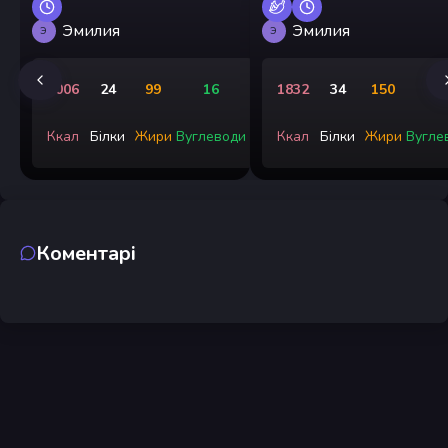
Эмилия
Эмилия
Э
Э
1006
24
99
16
1832
34
150
8
Ккал
Білки
Жири
Вуглеводи
Ккал
Білки
Жири
Вугле
Коментарі