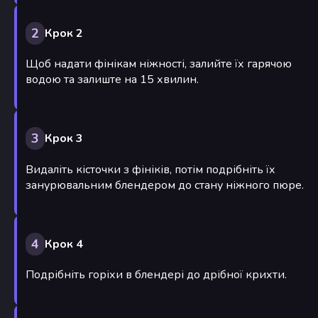
2
Крок 2
Щоб надати фінікам ніжності, залийте їх гарячою
водою та залиште на 15 хвилин.
3
Крок 3
Видаліть кісточки з фініків, потім подрібніть їх
занурювальним блендером до стану ніжного пюре.
4
Крок 4
Подрібніть горіхи в блендері до дрібної крихти.