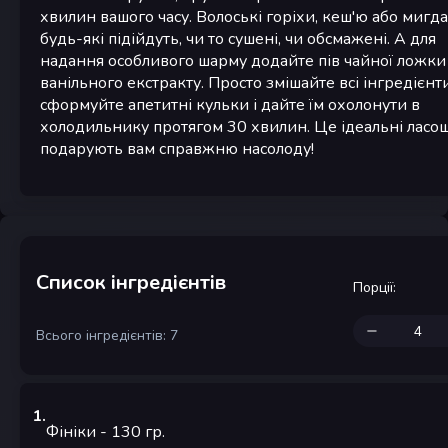
хвилин вашого часу. Волоські горіхи, кеш'ю або мигда
будь-які підійдуть, чи то сушені, чи обсмажені. А для
надання особливого шарму додайте пів чайної ложки
ванільного екстракту. Просто змішайте всі інгредієнти
сформуйте апетитні кульки і дайте їм охолонути в
холодильнику протягом 30 хвилин. Це ідеальні ласощі
подарують вам справжню насолоду!
Список інгредієнтів
Порції
:
Всього інгредієнтів: 7
1
.
Фініки
- 130
гр.