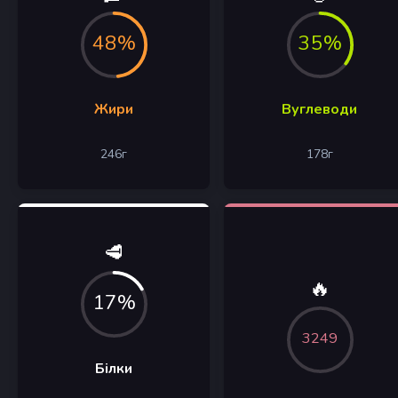
48%
35%
Жири
Вуглеводи
246
г
178
г
🥩
🔥
17%
3249
Білки