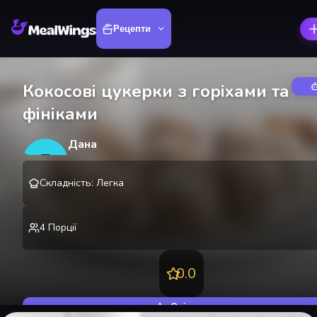
Рецепти
Кокосові цукерки з горіхами та
фініками
Дана
Д
@
danakire
Складність
:
Легка
4
Порції
0.0
Оцінити