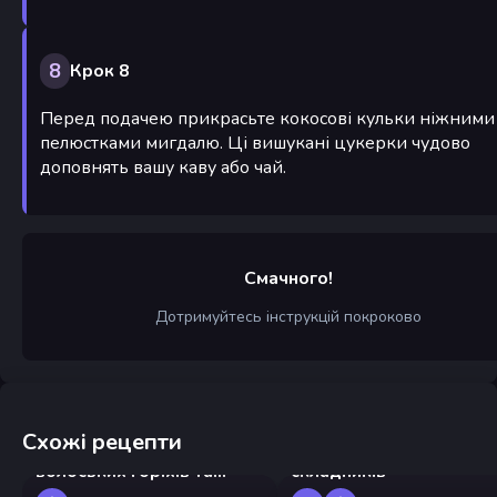
8
Крок 8
Перед подачею прикрасьте кокосові кульки ніжними
пелюстками мигдалю. Ці вишукані цукерки чудово
доповнять вашу каву або чай.
Смачного!
Дотримуйтесь інструкцій покроково
Схожі рецепти
Грузинська закуска з
Морозиво з двох
волоських горіхів та
складників
спецій