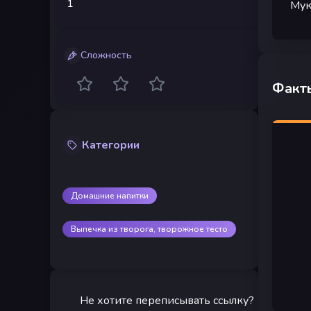
1
Мук
Сложность
Факты
Категории
Домашние напитки
Выпечка из творога, творожное тесто
Не хотите переписывать ссылку?