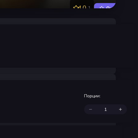
4.0
1
Оценить
Порции
: