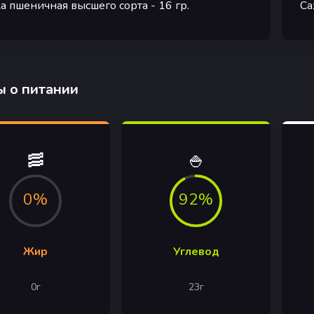
а пшеничная высшего сорта
- 16
гр.
Са
 о питании
🥓
🍚
0%
92%
Жир
Углевод
0
г
23
г