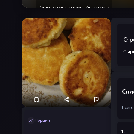
Сложность
:
Лёгкая
1
Порции
О р
Сырн
Спи
Всего
Порции
1
.