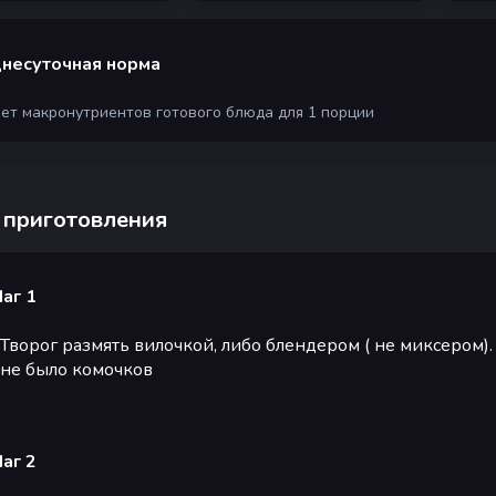
несуточная норма
чет макронутриентов готового блюда для 1 порции
 приготовления
аг 1
Творог размять вилочкой, либо блендером ( не миксером). 
не было комочков
аг 2