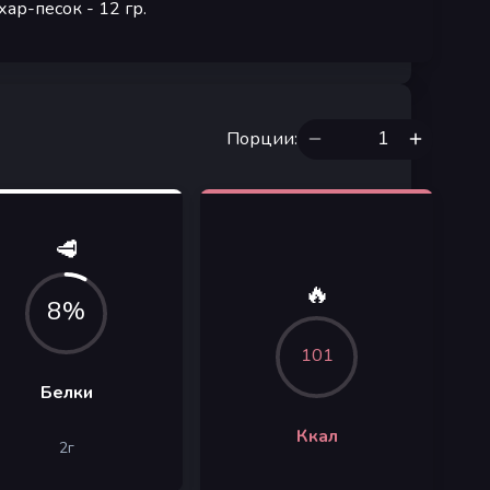
хар-песок
- 12
гр.
Порции
:
🥩
🔥
8%
101
Белки
Ккал
2
г