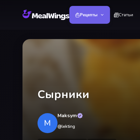
Статьи
Рецепты
Сырники
Maksym
M
@
lekting