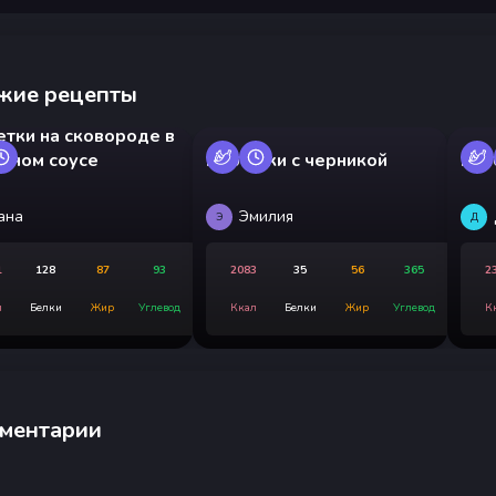
жие рецепты
тки на сковороде в
очном соусе
Пирожки с черникой
Ква
ана
Эмилия
Э
Д
1
128
87
93
2083
35
56
365
2
л
Белки
Жир
Углевод
Ккал
Белки
Жир
Углевод
К
ментарии