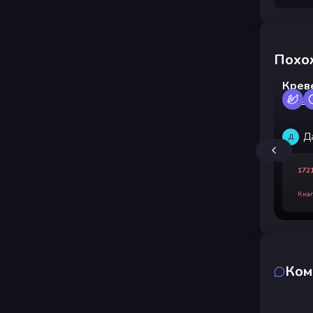
Похо
Креве
слив
Д
Д
172
Кка
Ком