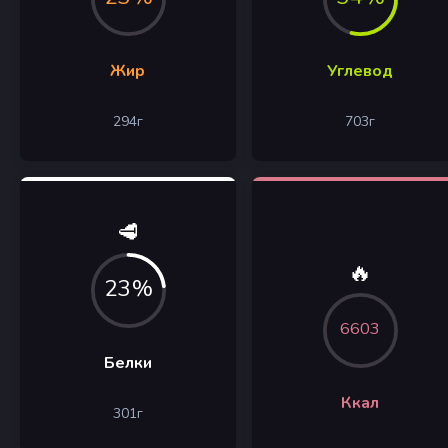
Жир
Углевод
294
г
703
г
🥩
🔥
23%
6603
Белки
Ккал
301
г