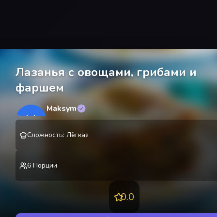
Лазанья с овощами, грибами и
фаршем
Maksym
M
@
lekting
Сложность
:
Лёгкая
6
Порции
0.0