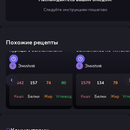
Следуйте инструкциям пошагово
Похожие рецепты
Китайский стир-фрай из
Стир-фрай из курицы и
курицы с баклажанами
баклажанов по-китайс
Эмилия
Эмилия
Э
Э
1642
157
74
80
1579
134
78
Ккал
Белки
Жир
Углевод
Ккал
Белки
Жир
Угл