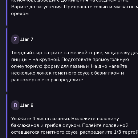
комочков), доведите до кипения на среднем огне.
Варите до загустения. Приправьте солью и мускатны
орехом.
7
Шаг 7
Твердый сыр натрите на мелкой терке, моцареллу дл
пиццы – на крупной. Подготовьте прямоугольную
огнеупорную форму для лазаньи. На дно налейте
несколько ложек томатного соуса с базиликом и
равномерно его распределите.
8
Шаг 8
Уложите 4 листа лазаньи. Выложите половину
баклажанов и грибов с луком. Полейте половиной
оставшегося томатного соуса, распределите 1/3 терто