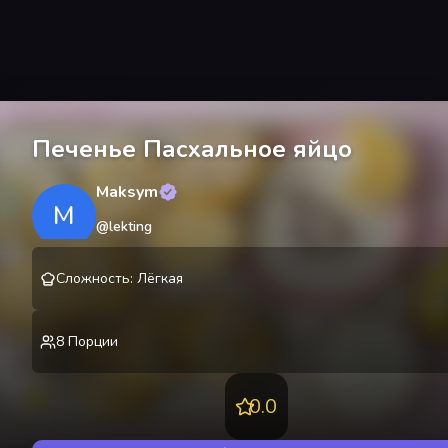
Печенье Пасхальное яйцо
Maksym
M
@
lekting
Сложность
:
Лёгкая
8
Порции
0.0