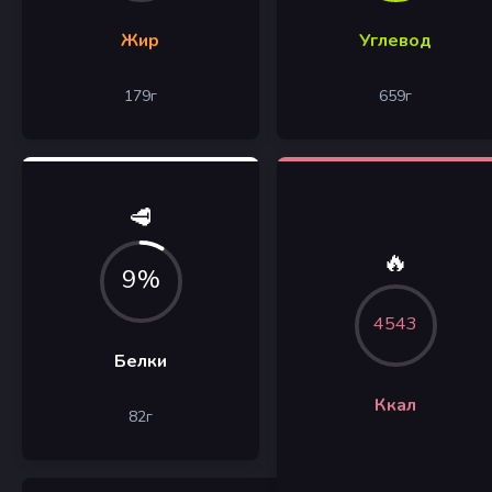
Жир
Углевод
179
г
659
г
🥩
🔥
9%
4543
Белки
Ккал
82
г