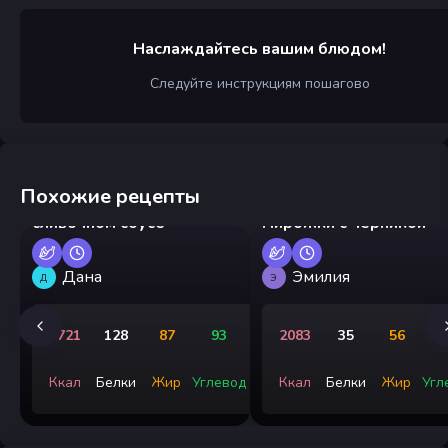
Наслаждайтесь вашим блюдом!
Следуйте инструкциям пошагово
Похожие рецепты
Креветки на сковороде в
сливочном соусе
Пирожки с черникой
Дана
Эмилия
Д
Э
1721
128
87
93
2083
35
56
3
Ккал
Белки
Жир
Углевод
Ккал
Белки
Жир
Угл