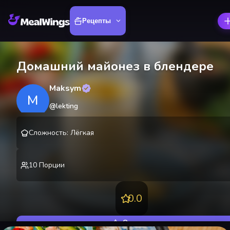
Рецепты
Домашний майонез в блендере
Maksym
M
@
lekting
Сложность
:
Лёгкая
10
Порции
0.0
Оценить