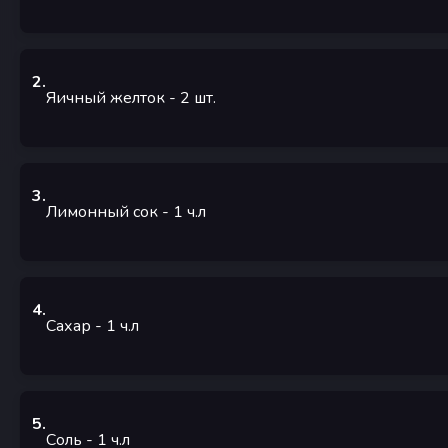
2
.
Яичный желток
- 2
шт.
3
.
Лимонный сок
- 1
ч.л
4
.
Сахар
- 1
ч.л
5
.
Соль
- 1
ч.л