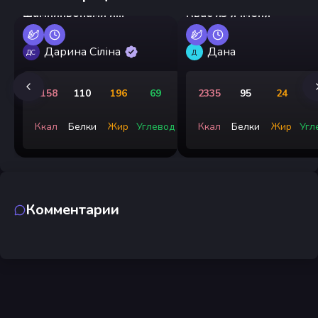
шампиньонами и
Квас из ячменя
ветчиной
Дарина Сіліна
Дана
ДС
Д
2158
110
196
69
2335
95
24
4
Ккал
Белки
Жир
Углевод
Ккал
Белки
Жир
Угл
Комментарии