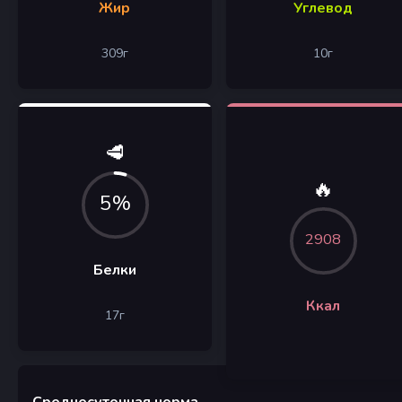
Жир
Углевод
309
г
10
г
🥩
🔥
5%
2908
Белки
Ккал
17
г
Среднесуточная норма