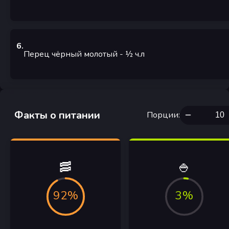
6
.
Перец чёрный молотый
- ½
ч.л
Факты о питании
Порции
:
🥓
🍚
92%
3%