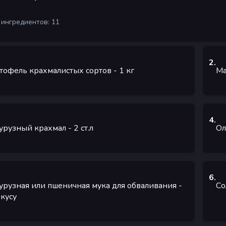
 ингредиентов: 11
2
.
тофель крахмалистых сортов
- 1
кг
Ма
4
.
урузный крахмал
- 2
ст.л
Ол
6
.
урузная или пшеничная мука для обваливания
-
Со
вкусу