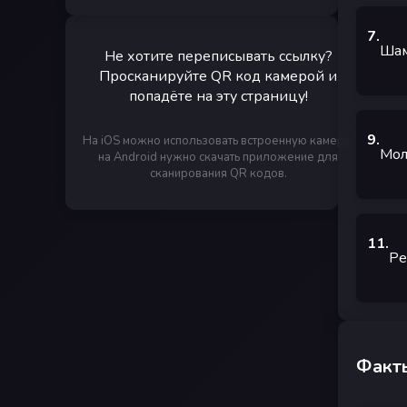
7
.
Шам
Не хотите переписывать ссылку?
Просканируйте QR код камерой и
попадёте на эту страницу!
9
.
На iOS можно использовать встроенную камеру,
Мол
на Android нужно скачать приложение для
сканирования QR кодов.
11
.
Ре
Факты