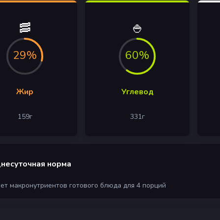
🥓
🍚
29%
60%
Жир
Углевод
159
г
331
г
несуточная норма
чет макронутриентов готового блюда для 4 порций