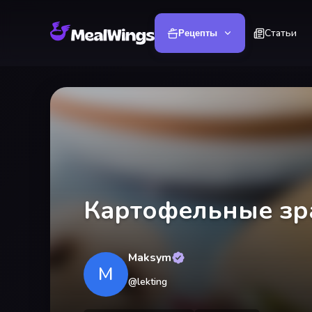
Статьи
Рецепты
Картофельные зр
Maksym
M
@
lekting