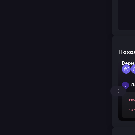
Похо
Верм
овощ
Д
ДС
145
Кка