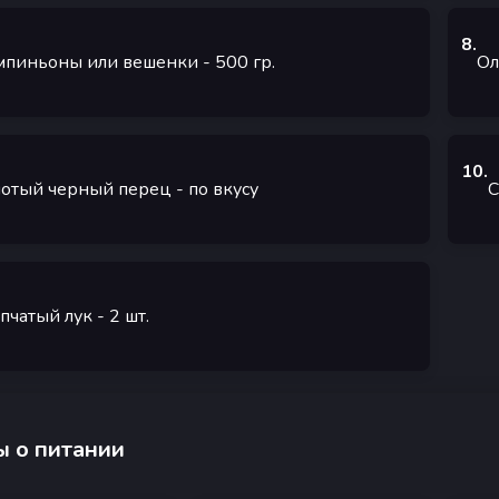
8
.
пиньоны или вешенки
- 500
гр.
Ол
10
.
отый черный перец
- по вкусу
С
пчатый лук
- 2
шт.
 о питании