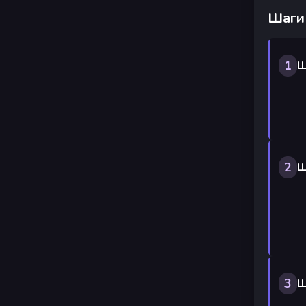
Шаги
1
Ш
2
Ш
3
Ш