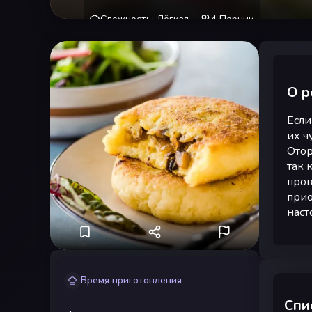
Сложность
:
Лёгкая
4
Порции
О р
Если
их ч
Отор
так 
пров
прио
наст
Время приготовления
Спи