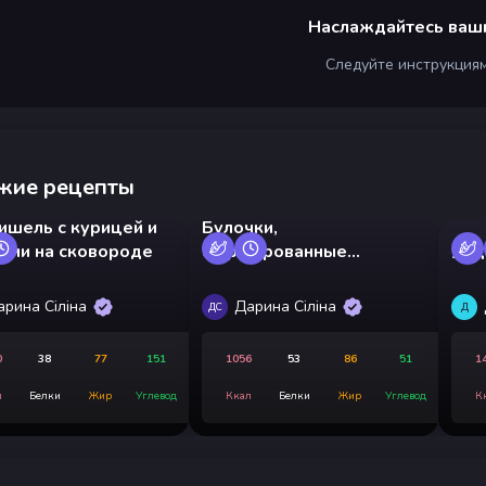
Наслаждайтесь ваш
Следуйте инструкция
жие рецепты
ишель с курицей и
Булочки,
ами на сковороде
фаршированные
Яйц
грибами, в аэрогриле
арина Сіліна
Дарина Сіліна
ДС
Д
0
38
77
151
1056
53
86
51
1
л
Белки
Жир
Углевод
Ккал
Белки
Жир
Углевод
К