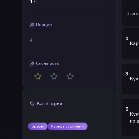
1 ч.
Всего
Порции
1
.
4
Кар
Сложность
3
.
Кук
Категории
5
.
Кук
по 
Зразы
Курица с грибами