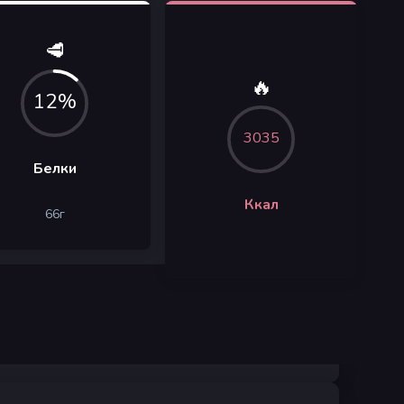
🥩
🔥
12%
3035
Белки
Ккал
66
г