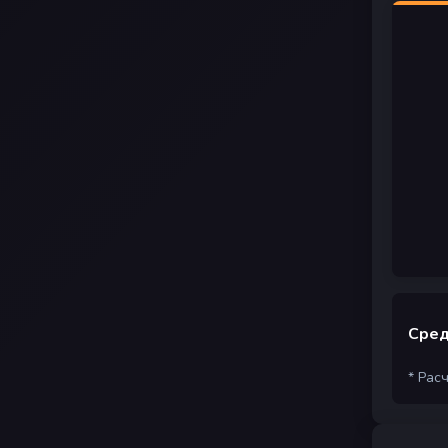
Сред
* Рас