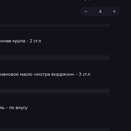
нная крупа
- 2
ст.л
ивковое масло «экстра вирджин»
- 3
ст.л
ль
- по вкусу