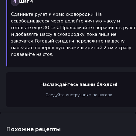
4
Шаг 4
Сдвиньте рулет к краю сковородки. На
освободившееся место долейте яичную массу и
готовьте еще 30 сек. Продолжайте сворачивать рулет
и добавлять массу в сковородку, пока яйца не
закочатся. Готовый сэндвич переложите на доску,
нарежьте поперек кусочками шириной 2 см и сразу
подавайте на стол.
Наслаждайтесь вашим блюдом!
Следуйте инструкциям пошагово
Похожие рецепты
Малосольные огурцы и
Запечённые грибные