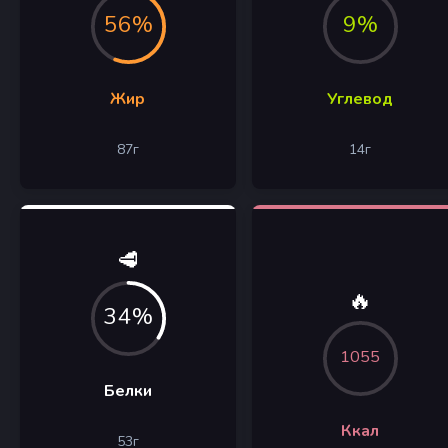
56%
9%
Жир
Углевод
87
г
14
г
🥩
🔥
34%
1055
Белки
Ккал
53
г