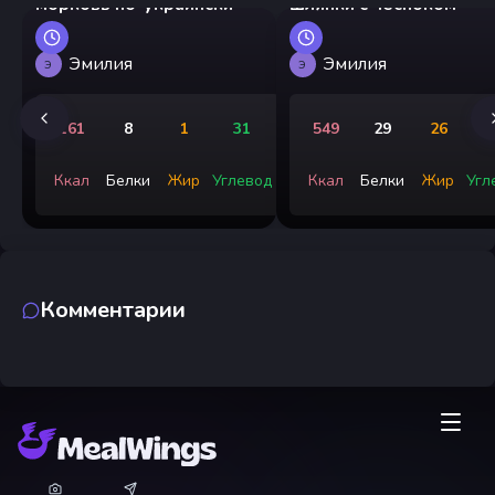
морковь по-украински
шляпки с чесноком
Эмилия
Эмилия
Э
Э
161
8
1
31
549
29
26
Ккал
Белки
Жир
Углевод
Ккал
Белки
Жир
Угл
Комментарии