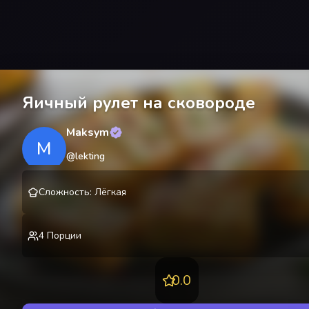
Яичный рулет на сковороде
Maksym
M
@
lekting
Сложность
:
Лёгкая
4
Порции
0.0