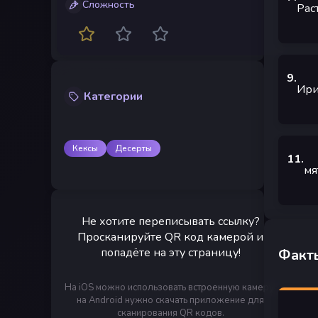
Сложность
Рас
9
.
Ири
Категории
Кексы
Десерты
11
.
мя
Не хотите переписывать ссылку?
Просканируйте QR код камерой и
попадёте на эту страницу!
Факты
На iOS можно использовать встроенную камеру,
на Android нужно скачать приложение для
сканирования QR кодов.