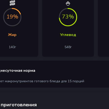
🥓
🍚
19%
73%
Жир
Углевод
140
г
548
г
несуточная норма
чет макронутриентов готового блюда для 15 порций
 приготовления