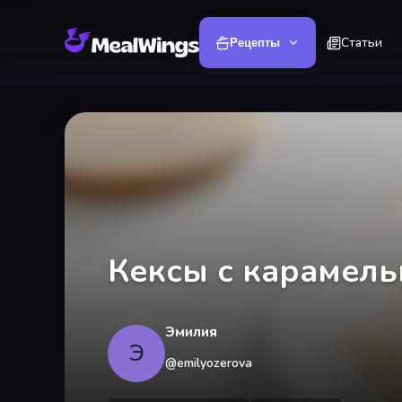
Статьи
Рецепты
Кексы с карамел
Эмилия
Э
@
emilyozerova