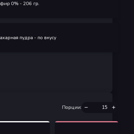
ефир 0%
- 206
гр.
ахарная пудра
-
по вкусу
Порции
: