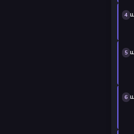
4
Ш
5
Ш
6
Ш