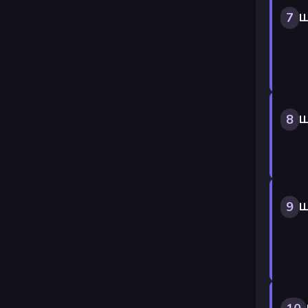
7
Ш
8
Ш
9
Ш