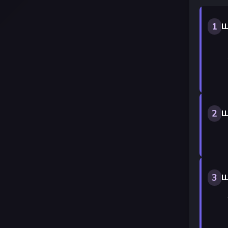
1
Ш
2
Ш
3
Ш