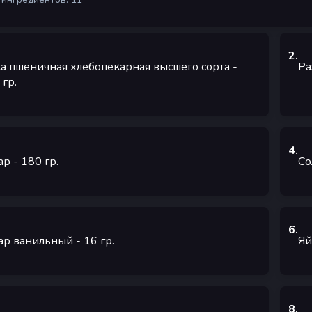
2
.
а пшеничная хлебопекарная высшего сорта
-
Ра
гр.
4
.
ар
- 180
гр.
Со
6
.
ар ванильный
- 16
гр.
Яй
8
.