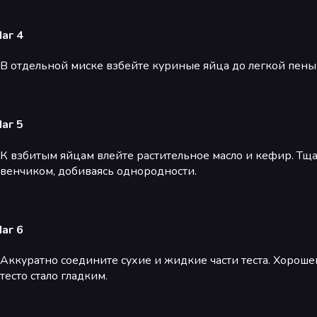
аг 4
В отдельной миске взбейте куриные яйца до легкой пены
аг 5
К взбитым яйцам влейте растительное масло и кефир. Т
венчиком, добиваясь однородности.
аг 6
Аккуратно соедините сухие и жидкие части теста. Хорошен
тесто стало гладким.