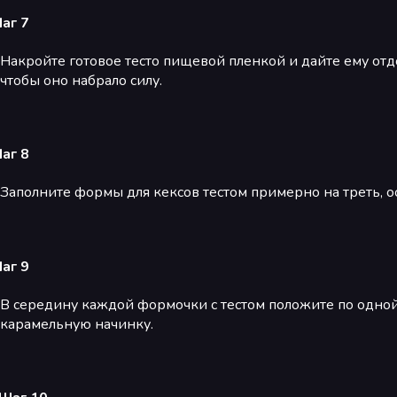
аг 7
Накройте готовое тесто пищевой пленкой и дайте ему отд
чтобы оно набрало силу.
аг 8
Заполните формы для кексов тестом примерно на треть, ос
аг 9
В середину каждой формочки с тестом положите по одной
карамельную начинку.