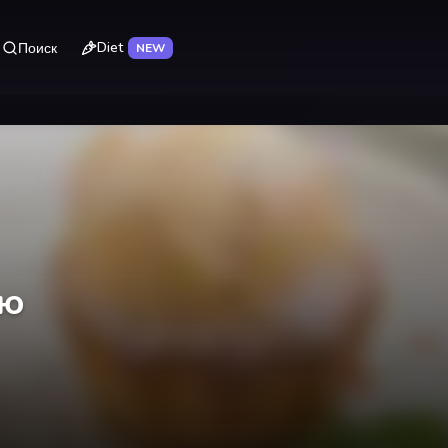
Diet
Поиск
NEW
ью