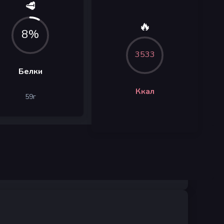
🥩
🔥
8%
3533
Белки
Ккал
59
г