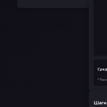
Сред
* Рас
Шаги