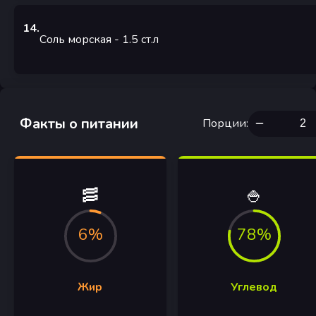
14
.
Соль морская
- 1.5
ст.л
Факты о питании
Порции
:
🥓
🍚
6%
78%
Жир
Углевод