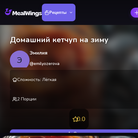
Рецепты
Домашний кетчуп на зиму
Эмилия
Э
@
emilyozerova
Сложность
:
Лёгкая
2
Порции
0.0
Оценить