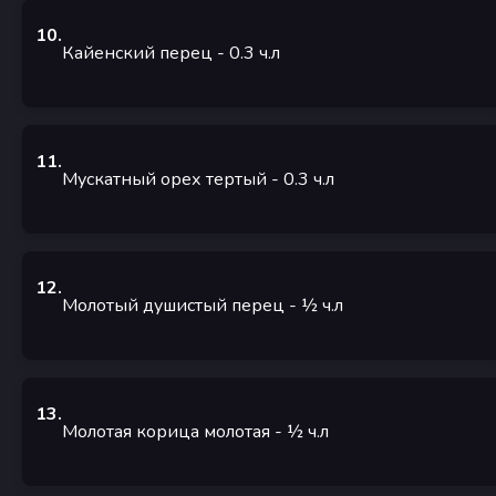
10
.
Кайенский перец
- 0.3
ч.л
11
.
Мускатный орех тертый
- 0.3
ч.л
12
.
Молотый душистый перец
- ½
ч.л
13
.
Молотая корица молотая
- ½
ч.л