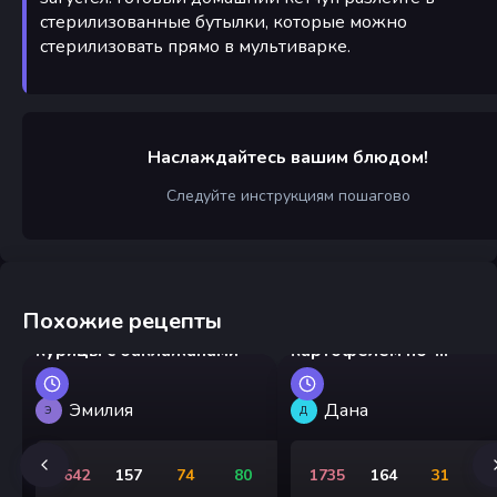
стерилизованные бутылки, которые можно
стерилизовать прямо в мультиварке.
Наслаждайтесь вашим блюдом!
Следуйте инструкциям пошагово
Похожие рецепты
Китайский стир-фрай из
Куриный гуляш с
курицы с баклажанами
картофелем по-
деревенски
Эмилия
Дана
Э
Д
1642
157
74
80
1735
164
31
1