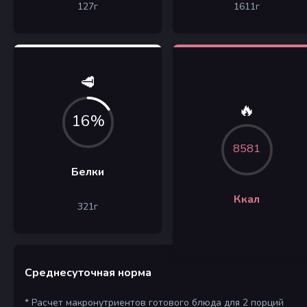
127
г
1611
г
🥩
🔥
16%
8581
Белки
Ккал
321
г
Среднесуточная норма
* Расчет макронутриентов готового блюда для 2 порций