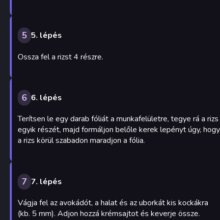
5
5. lépés
Ossza fel a rizst 4 részre.
6
6. lépés
Terítsen le egy darab fóliát a munkafelületre, tegye rá a rizs
egyik részét, majd formáljon belőle kerek lepényt úgy, hogy
a rizs körül szabadon maradjon a fólia.
7
7. lépés
Vágja fel az avokádót, a halat és az uborkát kis kockákra
(kb. 5 mm). Adjon hozzá krémsajtot és keverje össze.