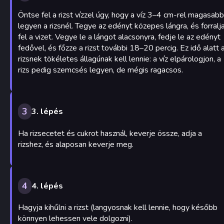
Öntse fel a rizst vízzel úgy, hogy a víz 3–4 cm-rel magasabb
legyen a rizsnél. Tegye az edényt közepes lángra, és forralj
fel a vizet. Vegye le a lángot alacsonyra, fedje le az edényt
fedővel, és főzze a rizst további 18–20 percig. Ez idő alatt 
rizsnek tökéletes állagúnak kell lennie: a víz elpárologjon, a
rizs pedig szemcsés legyen, de mégis ragacsos.
3
3. lépés
Ha rizsecetet és cukrot használ, keverje össze, adja a
rizshez, és alaposan keverje meg.
4
4. lépés
Hagyja kihűlni a rizst (langyosnak kell lennie, hogy később
könnyen lehessen vele dolgozni).