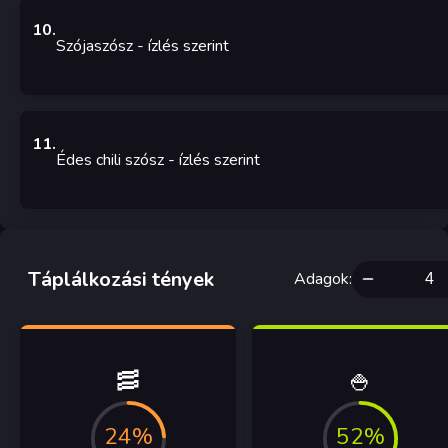
10
.
Szójaszósz
- ízlés szerint
11
.
Édes chili szósz
- ízlés szerint
Táplálkozási tények
Adagok
:
🥓
🍚
24%
52%