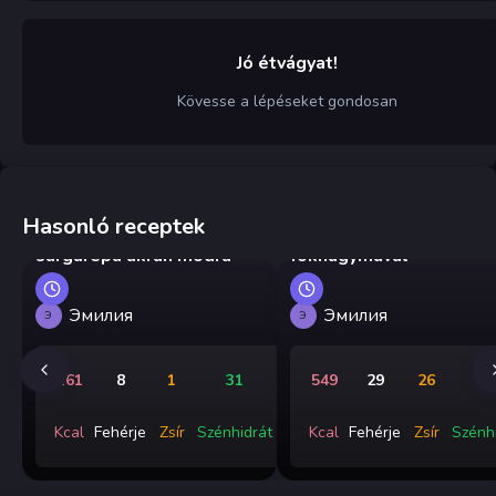
Jó étvágyat!
Kövesse a lépéseket gondosan
Hasonló receptek
Kovászos uborka és
Sült gombafejek
sárgarépa ukrán módra
fokhagymával
Эмилия
Эмилия
Э
Э
161
8
1
31
549
29
26
5
Kcal
Fehérje
Zsír
Szénhidrát
Kcal
Fehérje
Zsír
Szénh