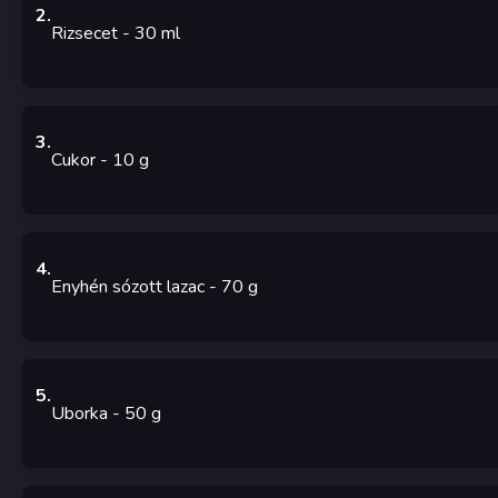
2
.
Rizsecet
- 30
ml
3
.
Cukor
- 10
g
4
.
Enyhén sózott lazac
- 70
g
5
.
Uborka
- 50
g