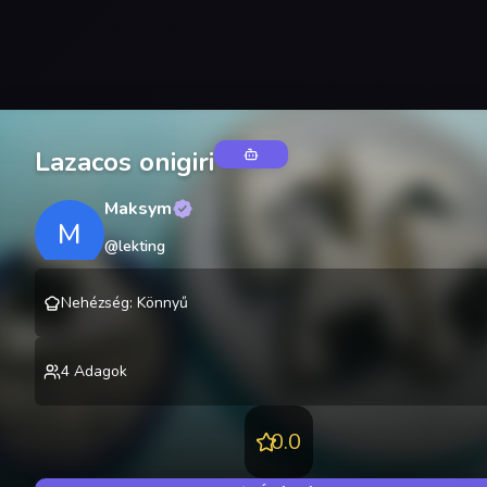
Lazacos onigiri
Maksym
M
@
lekting
Nehézség
:
Könnyű
4
Adagok
0.0