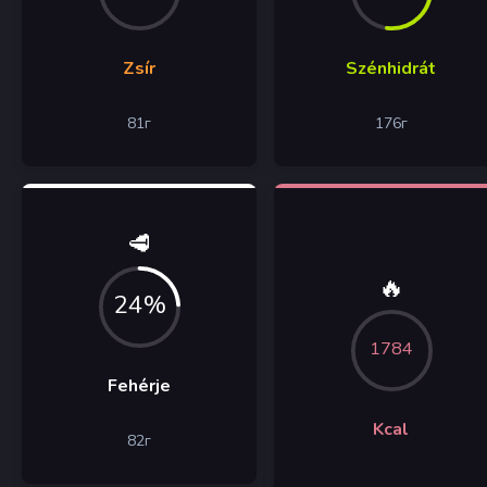
Zsír
Szénhidrát
81
г
176
г
🥩
🔥
24%
1784
Fehérje
Kcal
82
г