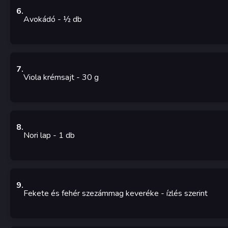
6
.
Avokádó
- ½
db
7
.
Viola krémsajt
- 30
g
8
.
Nori lap
- 1
db
9
.
Fekete és fehér szezámmag keveréke
- ízlés szerint