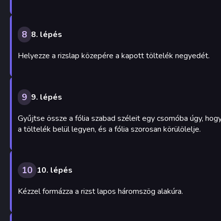
8
8. lépés
Helyezze a rizslap közepére a kapott töltelék negyedét.
9
9. lépés
Gyűjtse össze a fólia szabad széleit egy csomóba úgy, hog
a töltelék belül legyen, és a fólia szorosan körülölelje.
10
10. lépés
Kézzel formázza a rizst lapos háromszög alakúra.