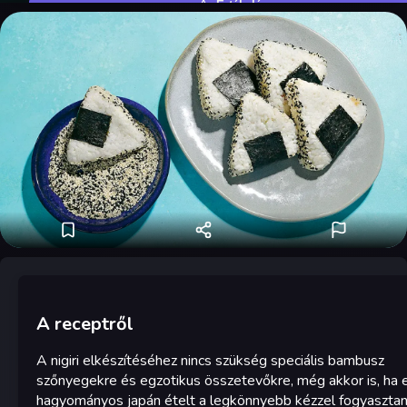
Értékelés
A receptről
A nigiri elkészítéséhez nincs szükség speciális bambusz
szőnyegekre és egzotikus összetevőkre, még akkor is, ha e
hagyományos japán ételt a legkönnyebb kézzel fogyasztani