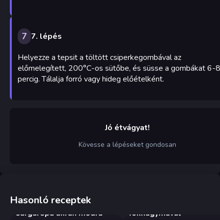
7
7. lépés
Helyezze a tepsit a töltött csiperkegombával az
előmelegített, 200°C-os sütőbe, és süsse a gombákat 6-
percig. Tálalja forró vagy hideg előételként.
Jó étvágyat!
Kövesse a lépéseket gondosan
Hasonló receptek
Kovászos uborka és
Sült gombafejek
sárgarépa ukrán módra
fokhagymával