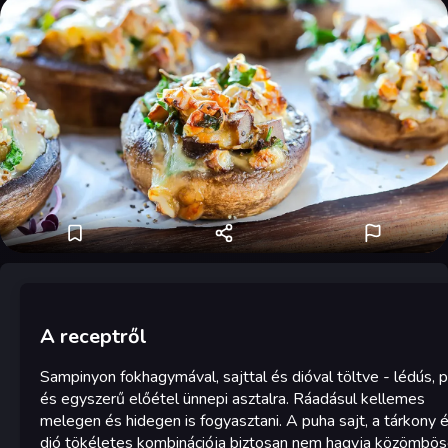
A receptről
Sampinyon fokhagymával, sajttal és dióval töltve - lédús, 
és egyszerű előétel ünnepi asztalra. Ráadásul kellemes
melegen és hidegen is fogyasztani. A puha sajt, a tárkony 
dió tökéletes kombinációja biztosan nem hagyja közömbö