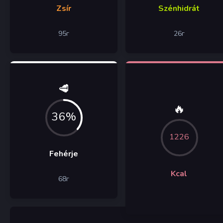
Zsír
Szénhidrát
95
г
26
г
🥩
🔥
36%
1226
Fehérje
Kcal
68
г