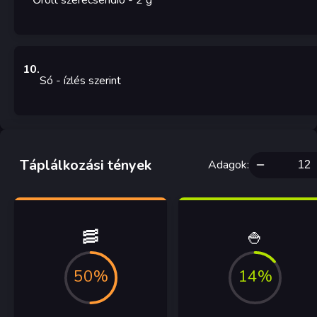
Őrölt szerecsendió
- 2
g
10
.
Só
- ízlés szerint
Táplálkozási tények
Adagok
:
🥓
🍚
50%
14%