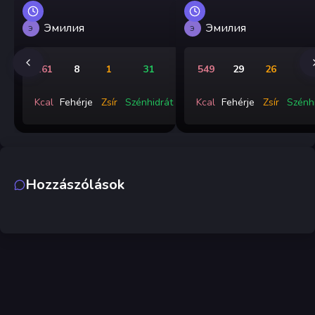
Эмилия
Эмилия
Э
Э
161
8
1
31
549
29
26
5
Kcal
Fehérje
Zsír
Szénhidrát
Kcal
Fehérje
Zsír
Szénh
Hozzászólások