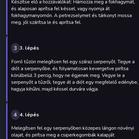
Készítse elő a hozzávalókat: Hámozza meg a fokhagymát,
és alaposan aprítsa fel késsel, vagy nyomja át
fokhagymanyomón. A petrezselymet és tárkonyt mossa
meg, jól szárítsa le és aprítsa fel.
3
3. lépés
Forró tűzön melegítsen fel egy száraz serpenyőt. Tegye a
diót a serpenyőbe, és folyamatosan kevergetve pirítsa
körülbelül 3 percig, hogy ne égjenek meg. Vegye le a
serpenyőt a tűzről, tegye át a diót egy megfelelő edénybe,
hagyja kihűlni, majd késsel durvára vágja.
4
4. lépés
Melegítsen fel egy serpenyőben közepes lángon növényi
olajat, és pirítsa meg a csiperkegombák kalapját