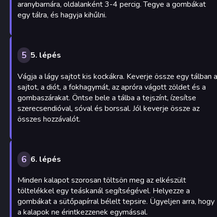
aranybarnára, oldalanként 3-4 percig. Tegye a gombákat
egy tálra, és hagyja kihűlni.
5
5. lépés
Vágja a lágy sajtot kis kockákra. Keverje össze egy tálban 
sajtot, a diót, a fokhagymát, az apróra vágott zöldet és a
gombaszárakat. Öntse bele a tálba a tejszínt, ízesítse
szerecsendióval, sóval és borssal. Jól keverje össze az
összes hozzávalót.
6
6. lépés
Minden kalapot szorosan töltsön meg az elkészült
töltelékkel egy teáskanál segítségével. Helyezze a
gombákat a sütőpapírral bélelt tepsire. Ügyeljen arra, hogy
a kalapok ne érintkezzenek egymással.