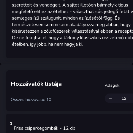
szeretteit és vendégeit. A sajtot illetően bármelyik típus
megfelelő ehhez az ételhez - választhat sós jellegű fetát 
semleges ízű szulugunit, minden az ízlésétől függ. És
természetesen semmi sem akadályozza meg abban, hogy
kísérletezzen a zöldfűszerek választásával ebben a recept
De ne felejtse el, hogy a tárkony klasszikus összetevő eb
ételben, így jobb, ha nem hagyja ki.
Hozzávalók listája
Adagok
:
Összes hozzávaló: 10
1
.
Friss csiperkegombák
- 12
db