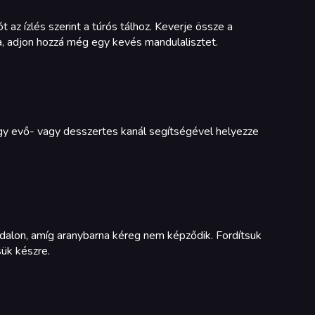
 az ízlés szerint a túrós tálhoz. Keverje össze a
a, adjon hozzá még egy kevés mandulalisztet.
Egy evő- vagy desszertes kanál segítségével helyezze
ldalon, amíg aranybarna kéreg nem képződik. Fordítsuk
sük készre.