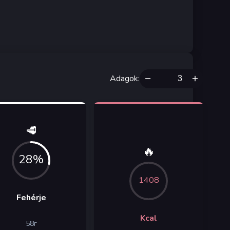
Adagok
:
🥩
🔥
28%
1408
Fehérje
Kcal
58
г