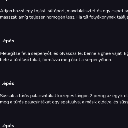
Adjon hozzá egy tojást, sütőport, mandulalisztet és egy csipet sót
masszát, amíg teljesen homogén lesz. Ha túl folyékonynak találj
. lépés
Melegítse fel a serpenyőt, és olvassza fel benne a ghee vajat. 
bele a túrófasírtokat, formázza meg őket a serpenyőben.
. lépés
Süssük a túrós palacsintákat közepes lángon 2 percig az egyik o
meg a túrós palacsintákat egy spatulával a másik oldalra, és süs
. lépés