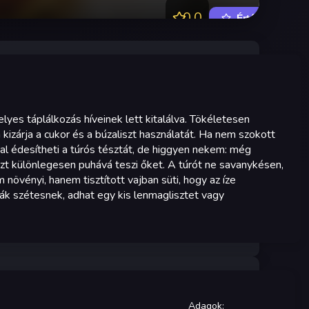
0.0
Értékelés
lyes táplálkozás híveinek lett kitalálva. Tökéletesen
izárja a cukor és a búzaliszt használatát. Ha nem szokott
ával édesítheti a túrós tésztát, de higgyen nekem: még
szt különlegesen puhává teszi őket. A túrót ne savanykésen,
 növényi, hanem tisztított vajban süti, hogy az íze
nták szétesnek, adhat egy kis lenmaglisztet vagy
Adagok
: