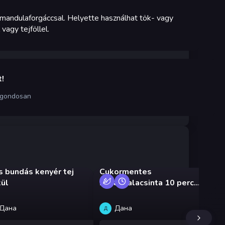
 mandulaforgáccsal. Helyette használhat tök- vagy
vagy tejföllel.
!
 gondosan
s bundás kenyér tej
Cukormentes
Pu
kül
banánpalacsinta 10 perc
sü
alatt
Дана
Дана
Д
Э