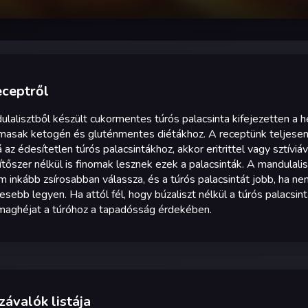
eceptről
lalisztből készült cukormentes túrós palacsinta kifejezetten a he
masak ketogén és gluténmentes diétákhoz. A receptünk teljesen k
 az édesítetlen túrós palacsintákhoz, akkor eritrittel vagy sztívi
tőszer nélkül is finomak lesznek ezek a palacsinták. A mandulali
 inkább zsírosabban válassza, és a túrós palacsintát jobb, ha nem
sebb legyen. Ha attól fél, hogy búzaliszt nélkül a túrós palacsi
űmaghéjat a túróhoz a tapadósság érdekében.
ávalók listája