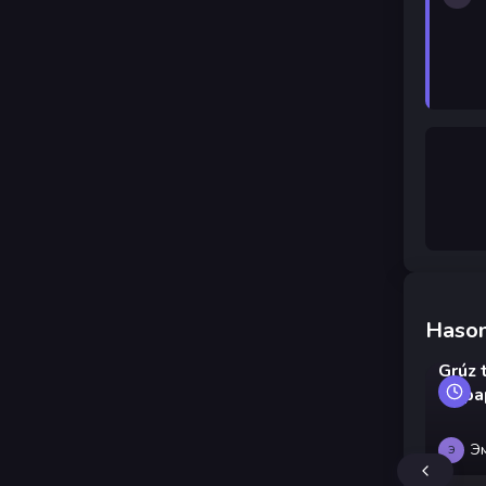
Hason
Grúz 
és pa
Э
Э