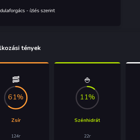
dulaforgács
- ízlés szerint
lkozási tények
🥓
🍚
61%
11%
Zsír
Szénhidrát
124
г
22
г