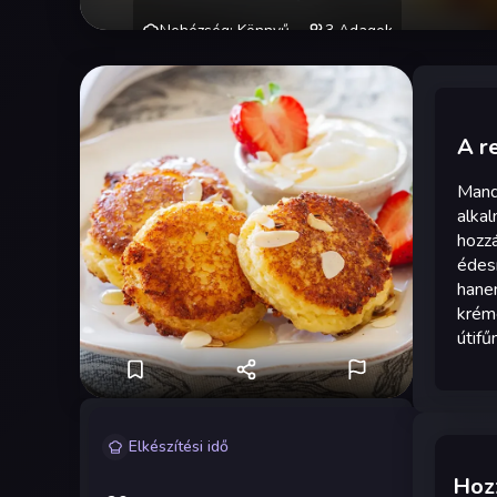
Nehézség
:
Könnyű
3
Adagok
A r
Mandu
alkal
hozzá
édesí
hanem
kréme
útif
Elkészítési idő
Hozz