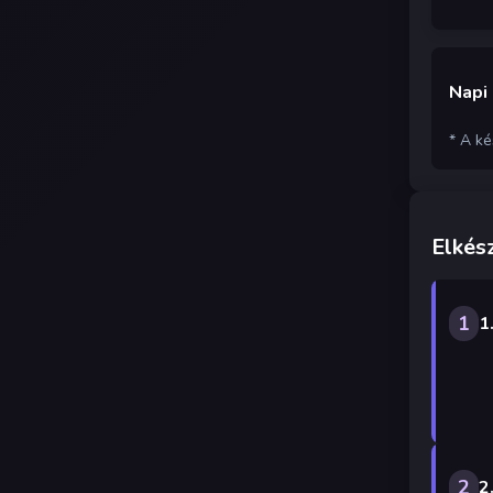
Napi
* A k
Elkész
1
1
2
2