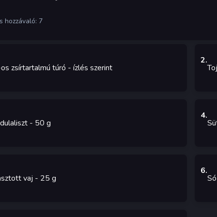
s hozzávaló: 7
2
.
s zsírtartalmú túró
-
ízlés szerint
To
4
.
ulaliszt
- 50
g
Sü
6
.
sztott vaj
- 25
g
Só