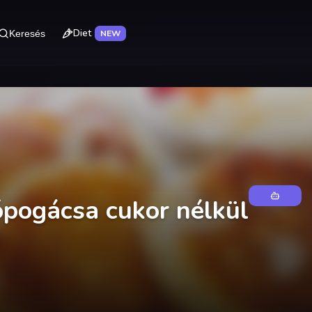
Diet
Keresés
NEW
ópogácsa cukor nélkül