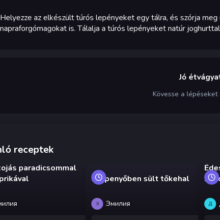
Helyezze az elkészült túrós lepényeket egy tálra, és szórja meg
napraforgómagokat is. Tálalja a túrós lepényeket natúr joghurttal 
Jó étvágyat
Kövesse a lépéseket
ló receptek
tojás paradicsommal
Éde
prikával
Serpenyőben sült tőkehal
nél
милия
Эмилия
Э
Д