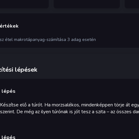
 értékek
ész étel makrotápanyag-számítása 3 adag esetén
ítési lépések
. lépés
Készítse elő a túrót. Ha morzsalékos, mindenképpen törje át egy 
szerint. De még az ilyen túrónak is jót tesz a szita – az összes dar
. lépés