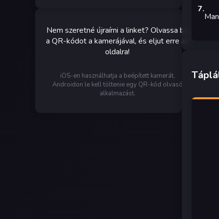
7
.
Man
Nem szeretné újraírni a linket? Olvassa be
a QR-kódot a kamerájával, és eljut erre az
oldalra!
Táplá
iOS-en használhatja a beépített kamerát,
Androidon le kell töltenie egy QR-kód olvasó
alkalmazást.