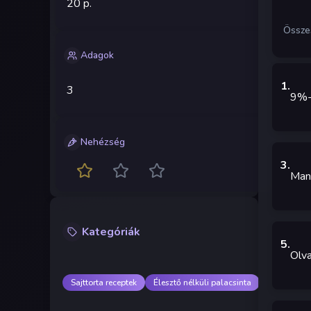
20 p.
Össze
Adagok
1
.
3
9%-o
Nehézség
3
.
Mand
Kategóriák
5
.
Olva
Sajttorta receptek
Élesztő nélküli palacsinta