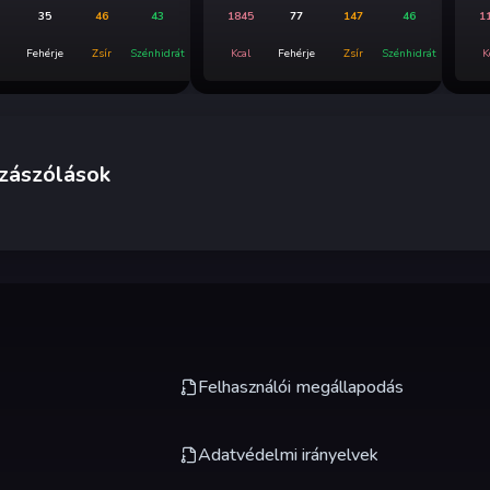
35
46
43
1845
77
147
46
1
Fehérje
Zsír
Szénhidrát
Kcal
Fehérje
Zsír
Szénhidrát
K
zászólások
Felhasználói megállapodás
Adatvédelmi irányelvek