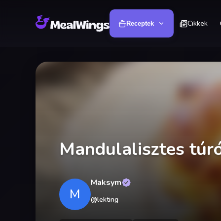
Cikkek
Receptek
Mandulalisztes túr
Maksym
M
@
lekting