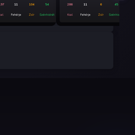
197
11
104
54
286
11
6
45
cal
Fehérje
Zsír
Szénhidrát
Kcal
Fehérje
Zsír
Szénhidrát