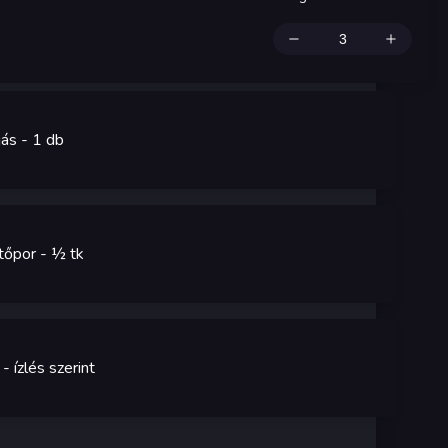
jás
- 1
db
tőpor
- ½
tk
- ízlés szerint