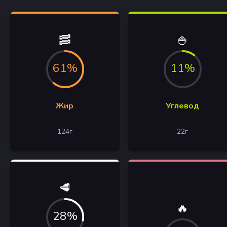
🥓
🍚
61%
11%
Жир
Углевод
124
г
22
г
🥩
🔥
28%