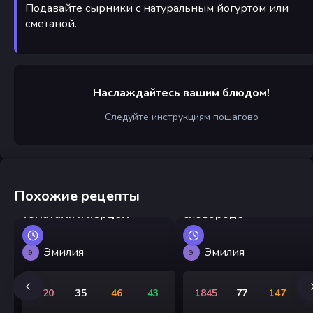
Подавайте сырники с натуральным йогуртом или
сметаной.
Наслаждайтесь вашим блюдом!
Следуйте инструкциям пошагово
Похожие рецепты
Грузинские яйца с
Треска жареная на
томатами и перцем
сковороде
Эмилия
Эмилия
Э
Э
720
35
46
43
1845
77
147