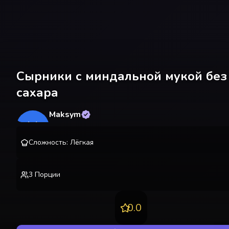
Сырники с миндальной мукой без
сахара
Maksym
M
@
lekting
Сложность
:
Лёгкая
3
Порции
0.0