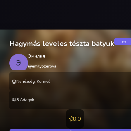
Hagymás leveles tészta batyuk
Эмилия
Э
@
emilyozerova
Nehézség
:
Könnyű
8
Adagok
0.0