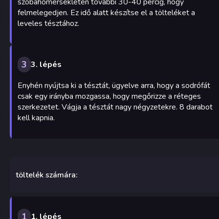
szobahőmérsékleten további 30-40 percig, hogy
felmelegedjen. Ez idő alatt készítse el a tölteléket a
leveles tésztához.
3
3. lépés
Enyhén nyújtsa ki a tésztát, ügyelve arra, hogy a sodrófát
csak egy irányba mozgassa, hogy megőrizze a réteges
szerkezetet. Vágja a tésztát nagy négyzetekre. 8 darabot
kell kapnia.
töltelék számára:
1
1. lépés