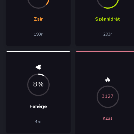
Zsír
Szénhidrát
193
г
293
г
🥩
🔥
8%
3127
Fehérje
Kcal
45
г