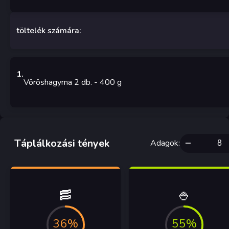
töltelék számára:
1
.
Vöröshagyma 2 db.
- 400
g
Táplálkozási tények
Adagok
:
🥓
🍚
36%
55%