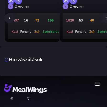
Эмилия
Эмилия
Э
Э
1497
16
72
199
1820
53
40
31
Kcal
Fehérje
Zsír
Szénhidrát
Kcal
Fehérje
Zsír
Szénh
Hozzászólások