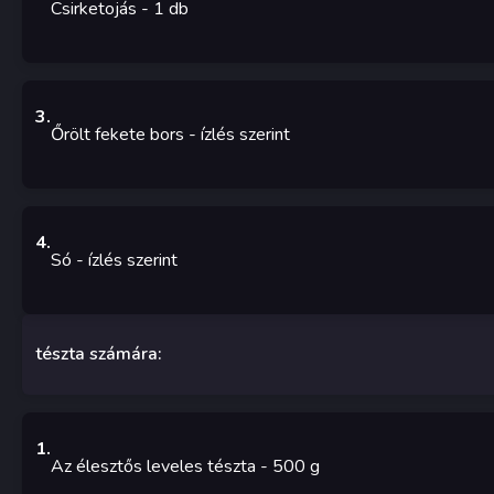
Csirketojás
- 1
db
3
.
Őrölt fekete bors
-
ízlés szerint
4
.
Só
-
ízlés szerint
tészta számára:
1
.
Az élesztős leveles tészta
- 500
g