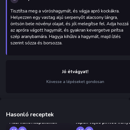
Tisztítsa meg a vöröshagymát, és vágja apró kockákra.
Helyezzen egy vastag aljú serpenyőt alacsony lángra,
öntsön bele növényi olajat, és jól melegítse fel. Adja hozzá
az apróra vágott hagymát, és gyakran kevergetve pirítsa
szép aranybarnára. Hagyja kihűlni a hagymát, majd ízlés
szerint sózza és borsozza.
Jó étvágyat!
Kövesse a lépéseket gondosan
Hasonló receptek
Házi kukoricapálcikák
Japán tejes pirítós keny