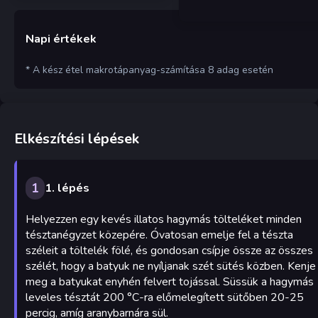
Napi értékek
* A kész étel makrotápanyag-számítása 8 adag esetén
Elkészítési lépések
1
1. lépés
Helyezzen egy kevés illatos hagymás tölteléket minden
tésztanégyzet közepére. Óvatosan emelje fel a tészta
széleit a töltelék fölé, és gondosan csípje össze az összes
szélét, hogy a batyuk ne nyíljanak szét sütés közben. Kenje
meg a batyukat enyhén felvert tojással. Süssük a hagymás
leveles tésztát 200 °C-ra előmelegített sütőben 20-25
percig, amíg aranybarnára sül.