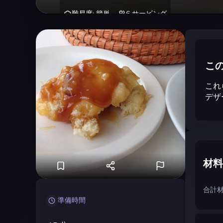
難易度
:
簡単
6
サービング
こ
これ
デザ
材料
合計材
準備時間