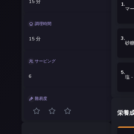
15 分
1
.
マ
調理時間
3
.
15 分
砂
サービング
5
.
6
塩
難易度
栄養