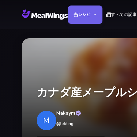
すべての記事
レシピ
カナダ産メープル
Maksym
M
@
lekting