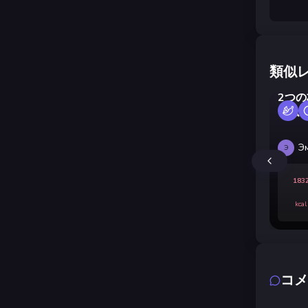
類似
2つ
ーム
Э
Э
183
kcal
コメ