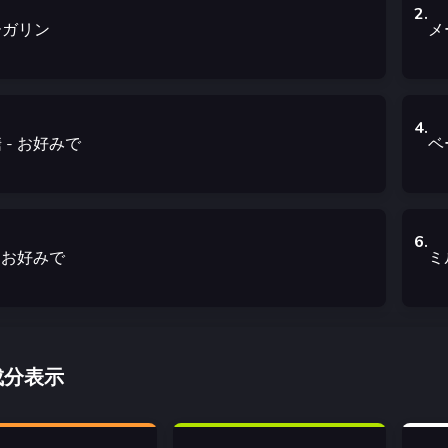
2
.
ーガリン
メ
4
.
糖
- お好みで
ベ
6
.
- お好みで
ミ
成分表示