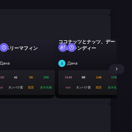
ココナッツとナッツ、デー
ーベリーマフィン
ツのキャンディー
ク
Дана
Дана
Д
Д
203
42
56
390
3249
88
246
178
cal
タンパク質
脂質
炭水化物
kcal
タンパク質
脂質
炭水化物