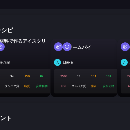
レシピ
の材料で作るアイスクリ
甘いクリームパイ
ブル
милия
Дана
Д
Д
2
34
150
82
2506
33
131
301
2
タンパク質
脂質
炭水化物
kcal
タンパク質
脂質
炭水化物
k
ント