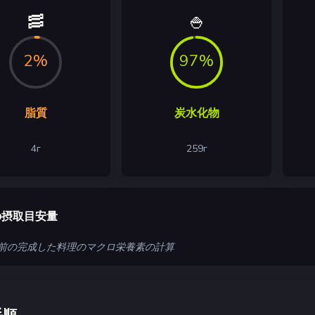
🥓
🍚
2%
97%
脂質
炭水化物
4
г
259
г
の摂取目安量
 人前の完成した料理のマクロ栄養素の計算