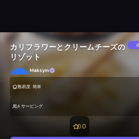
カリフラワーとクリームチーズの
リゾット
Maksym
M
@
lekting
難易度
:
簡単
4
サービング
0.0