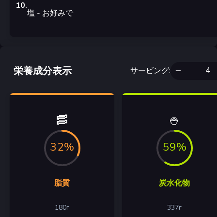
10
.
塩
- お好みで
栄養成分表示
サービング
:
🥓
🍚
32%
59%
脂質
炭水化物
180
г
337
г