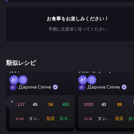
お食事をお楽しみください！
手順に注意深く従ってください
類似レシピ
冬用、酢漬けトマトのピク
カリフラワーとハードチ
ルス
ズのパンケーキ
Дарина Сіліна
Дарина Сіліна
ДС
ДС
2137
45
36
453
1023
43
88
kcal
タンパ
脂質
炭水化
kcal
タンパ
脂質
炭
ク質
物
ク質