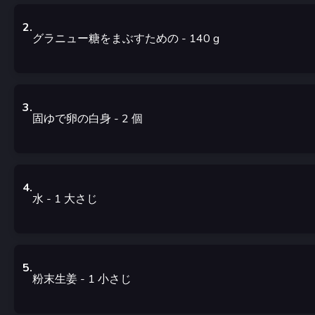
2
.
グラニュー糖をまぶすための
- 140
g
3
.
固ゆで卵の白身
- 2
個
4
.
水
- 1
大さじ
5
.
粉末生姜
- 1
小さじ