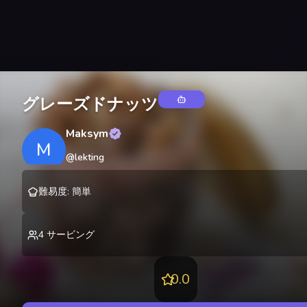
グレーズドナッツ
Maksym
M
@
lekting
難易度
:
簡単
4
サービング
0.0