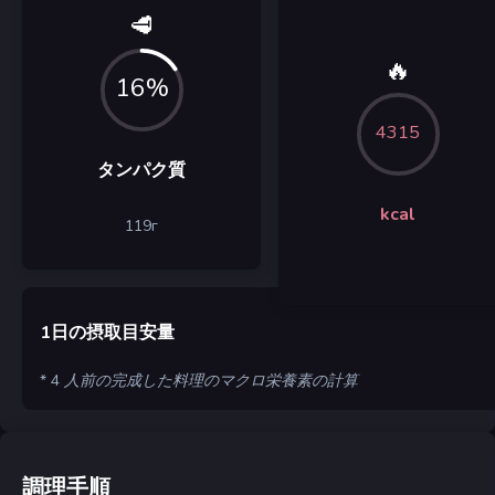
🥩
🔥
16%
4315
タンパク質
kcal
119
г
1日の摂取目安量
* 4 人前の完成した料理のマクロ栄養素の計算
調理手順