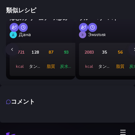
類似レシピ
海老のクリームソース炒め
ブルーベリーパイ
Дана
Эмилия
Д
Э
1721
128
87
93
2083
35
56
3
kcal
タンパ
脂質
炭水化
kcal
タンパ
脂質
炭
ク質
物
ク質
コメント