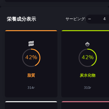
栄養成分表示
サービング
:
🥓
🍚
42%
42%
脂質
炭水化物
314
г
310
г