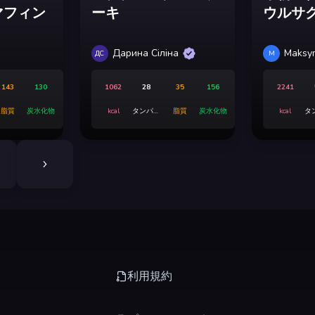
マフィン
ーキ
ウルサ
Дарина Сіліна
Maksy
ДС
M
143
130
1062
28
35
156
2241
脂質
炭水化物
kcal
タンパク
脂質
炭水化物
kcal
タ
質
利用規約