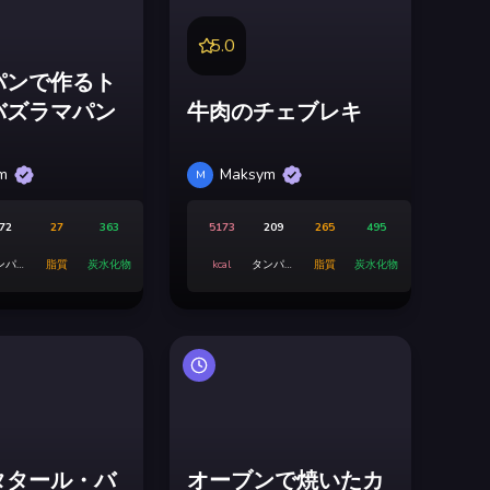
5.0
パンで作るト
バズラマパン
牛肉のチェブレキ
m
Maksym
M
72
27
363
5173
209
265
495
ンパク
脂質
炭水化物
kcal
タンパク
脂質
炭水化物
質
質
タタール・バ
オーブンで焼いたカ