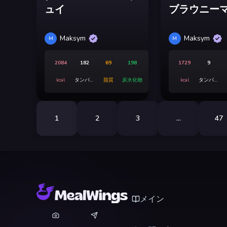
ュイ
ブラウニー
Maksym
Maksym
M
M
2084
182
69
198
1729
9
kcal
タンパク
脂質
炭水化物
kcal
タンパク
質
質
1
2
3
...
47
メイン