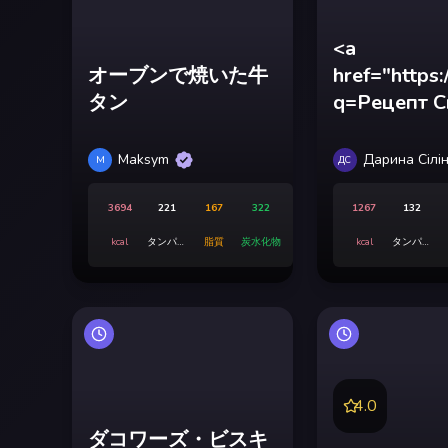
<a
オーブンで焼いた牛
href="https
タン
q=Рецепт С
борошном т
аерогрилі"> エアグリルで調理した
Maksym
Дарина Сілі
M
ДС
とレーズンの
3694
221
167
322
1267
132
kcal
タンパク
脂質
炭水化物
kcal
タンパク
質
質
4.0
ダコワーズ・ビスキ