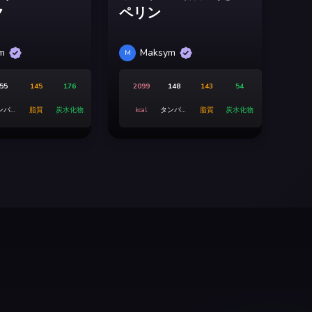
ク
ペリン
m
Maksym
M
55
145
176
2099
148
143
54
ンパク
脂質
炭水化物
kcal
タンパク
脂質
炭水化物
質
質