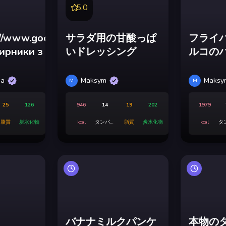
5.0
://www.google.com/search?
サラダ用の甘酸っぱ
フライ
ирники з рисовим
いドレッシング
ルコの
а родзинками в
米粉
на
Maksym
Maksy
M
M
入ったシルニキ </a>
25
126
946
14
19
202
1979
脂質
炭水化物
kcal
タンパク
脂質
炭水化物
kcal
タ
質
バナナミルクパンケ
本物の