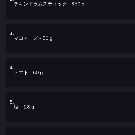
チキンドラムスティック
- 350
g
3
.
マヨネーズ
- 50
g
4
.
トマト
- 80
g
5
.
塩
- 1.8
g