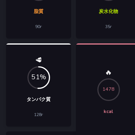
脂質
炭水化物
90
г
35
г
🥩
🔥
51%
1478
タンパク質
kcal
128
г