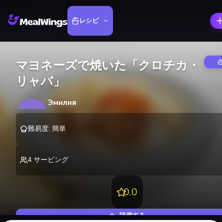
レシピ
マヨネーズで焼いた「クロチカ・
リャバ」
Эмилия
Э
@
emilyozerova
難易度
:
簡単
4
サービング
0.0
評価する