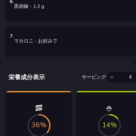
6
.
黒胡椒
- 1.3
g
7
.
マカロニ
-
お好みで
栄養成分表示
サービング
:
🥓
🍚
36%
14%