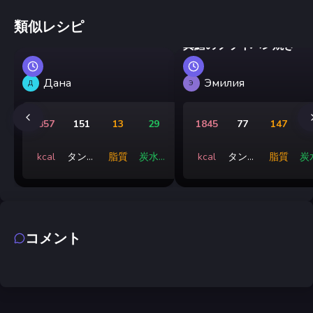
類似レシピ
真鱈のフライパン焼き
Дана
Эмилия
Д
Э
857
151
13
29
1845
77
147
kcal
タンパ
脂質
炭水化
kcal
タンパ
脂質
炭
ク質
物
ク質
コメント