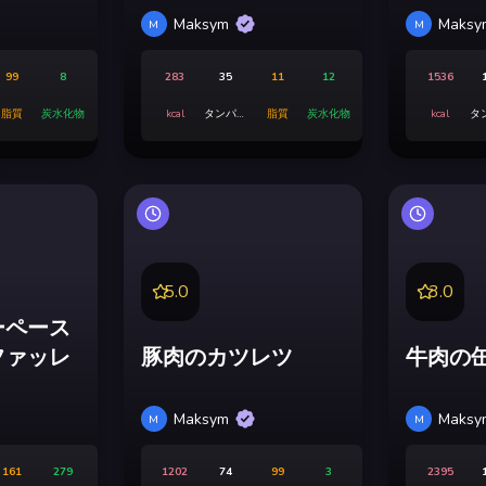
Maksym
Maksy
M
M
99
8
283
35
11
12
1536
脂質
炭水化物
kcal
タンパク
脂質
炭水化物
kcal
タ
質
5.0
3.0
ーペース
ファッレ
豚肉のカツレツ
牛肉の
Maksym
Maksy
M
M
161
279
1202
74
99
3
2395