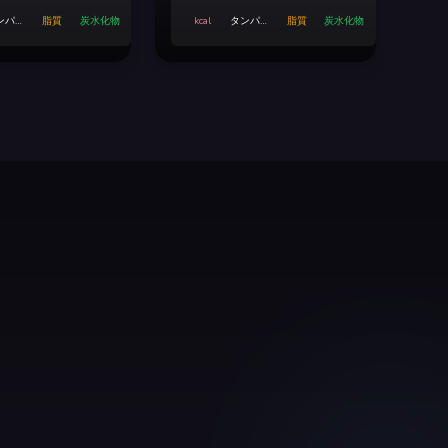
ンパク
脂質
炭水化物
kcal
タンパク
脂質
炭水化物
質
質