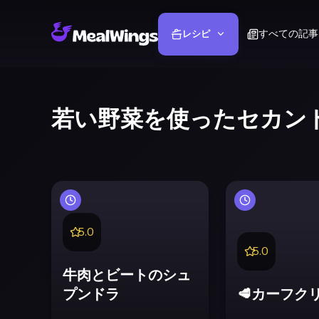
すべての記事
レシピ
若い野菜を使ったセカン
5.0
5.0
牛肉とビートのシュ
プンドラ
🥩カーフク