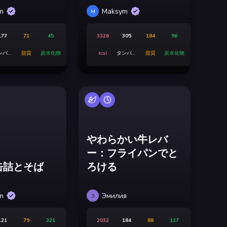
m
Maksym
M
177
71
45
3326
305
184
96
ンパク
脂質
炭水化物
kcal
タンパク
脂質
炭水化物
質
質
やわらかい牛レバ
ー：フライパンでと
缶詰とそば
ろける
m
Эмилия
Э
121
79
321
2032
184
88
117