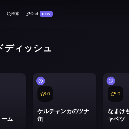
Diet
検索
NEW
ドディッシュ
3.0
5.0
ケルチャンカのツナ
なまけ
リーム
缶
ャベツ