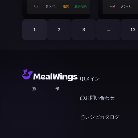
kcal
タンパク
脂質
炭水化物
kcal
タンパク
質
質
1
2
3
...
13
メイン
お問い合わせ
レシピカタログ