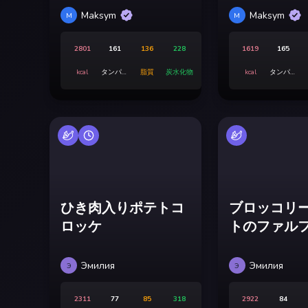
Maksym
Maksym
M
M
2801
161
136
228
1619
165
kcal
タンパク
脂質
炭水化物
kcal
タンパク
質
質
ひき肉入りポテトコ
ブロッコリ
ロッケ
トのファル
Эмилия
Эмилия
Э
Э
2311
77
85
318
2922
84