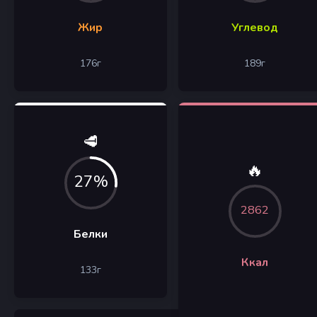
Жир
Углевод
176
г
189
г
🥩
🔥
27%
2862
Белки
Ккал
133
г