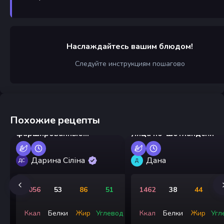
Наслаждайтесь вашим блюдом!
Следуйте инструкциям пошагово
Похожие рецепты
Булочки,
фаршированные
Яйца по-шотландски
грибами, в аэрогриле
Дарина Сіліна
Дана
ДС
Д
1056
53
86
51
1462
38
44
2
Ккал
Белки
Жир
Углевод
Ккал
Белки
Жир
Угл