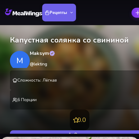
Рецепты
Капустная солянка со свининой
Maksym
M
@
lekting
Сложность
:
Лёгкая
6
Порции
0.0
Оценить