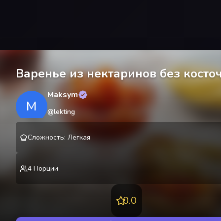
Варенье из нектаринов без косто
Maksym
M
@
lekting
Сложность
:
Лёгкая
4
Порции
0.0