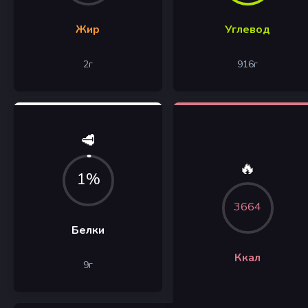
Жир
Углевод
2
г
916
г
🥩
🔥
1%
3664
Белки
Ккал
9
г