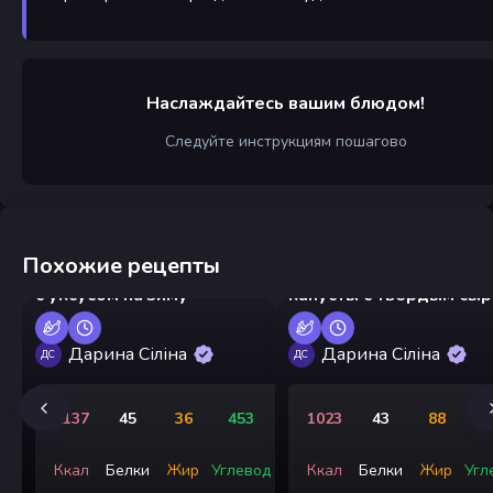
Наслаждайтесь вашим блюдом!
Следуйте инструкциям пошагово
Похожие рецепты
Маринованные помидоры
Оладьи из цветной
с уксусом на зиму
капусты с твердым сы
Дарина Сіліна
Дарина Сіліна
ДС
ДС
2137
45
36
453
1023
43
88
Ккал
Белки
Жир
Углевод
Ккал
Белки
Жир
Угл