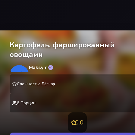
Картофель, фаршированный
овощами
Maksym
M
@
lekting
Сложность
:
Лёгкая
6
Порции
0.0