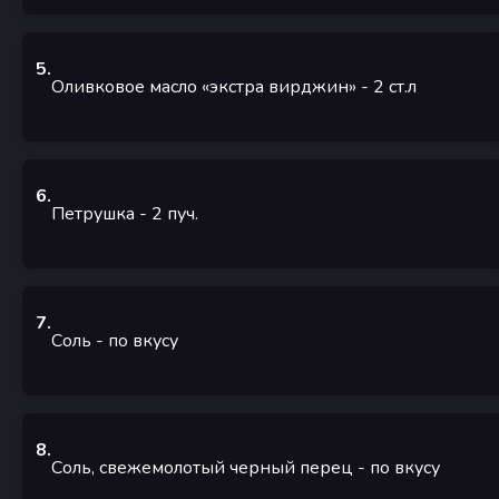
5
.
Оливковое масло «экстра вирджин»
- 2
ст.л
6
.
Петрушка
- 2
пуч.
7
.
Соль
- по вкусу
8
.
Соль, свежемолотый черный перец
- по вкусу