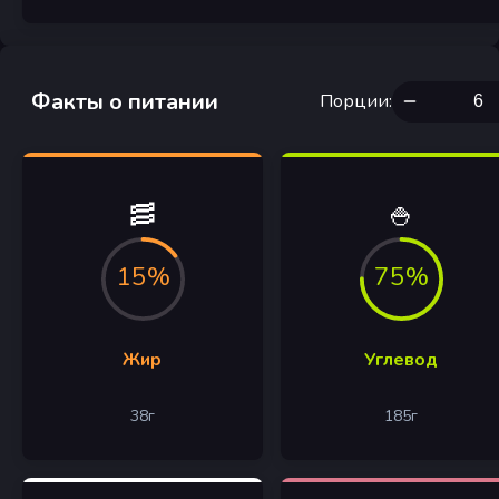
Факты о питании
Порции
:
🥓
🍚
15%
75%
Жир
Углевод
38
г
185
г