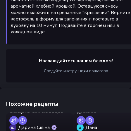
ароматной хлебной крошкой. Оставшуюся смесь
можно выложить на срезанные “крышечки”. Верните
картофель в форму для запекания и поставьте в
духовку на 10 минут. Подавайте в горячем или в
холодном виде.
Наслаждайтесь вашим блюдом!
Следуйте инструкциям пошагово
Похожие рецепты
Вермишель с курицей и
Запеченные макароны 
овощами на сковороде
духовке
Дарина Сіліна
Дана
ДС
Д