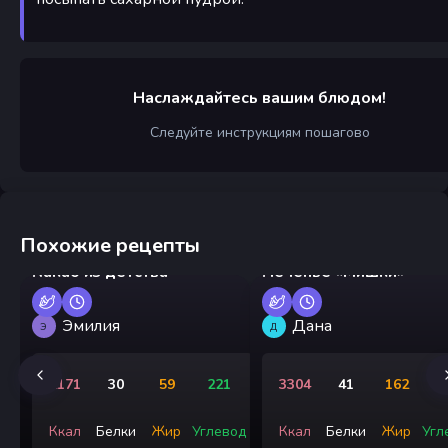
Наслаждайтесь вашим блюдом!
Следуйте инструкциям пошагово
Похожие рецепты
Какао из детства
Печенье «Мишки»
Эмилия
Дана
Э
Д
2171
30
59
221
3304
41
162
3
Ккал
Белки
Жир
Углевод
Ккал
Белки
Жир
Угл