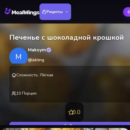
Рецепты
Печенье с шоколадной крошкой
Maksym
M
@
lekting
Сложность
:
Лёгкая
10
Порции
0.0
Оценить