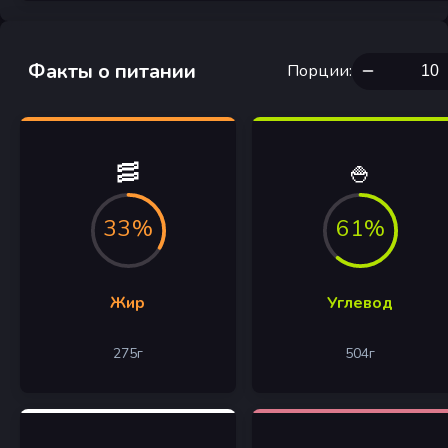
Факты о питании
Порции
:
🥓
🍚
33%
61%
Жир
Углевод
275
г
504
г