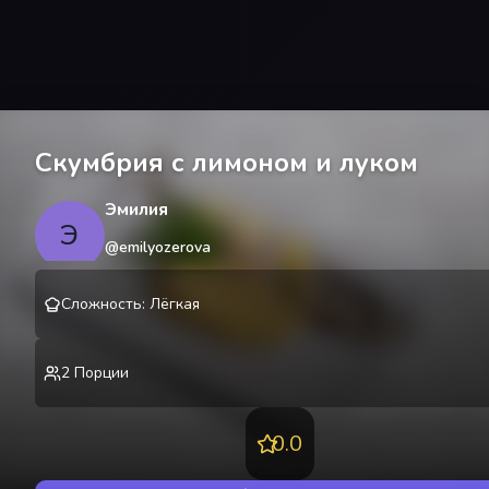
Скумбрия с лимоном и луком
Эмилия
Э
@
emilyozerova
Сложность
:
Лёгкая
2
Порции
0.0