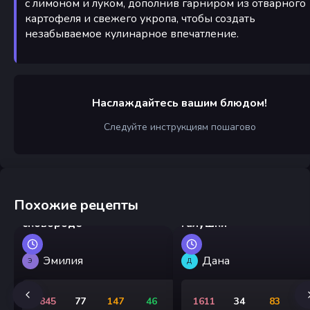
с лимоном и луком, дополнив гарниром из отварного
картофеля и свежего укропа, чтобы создать
незабываемое кулинарное впечатление.
Наслаждайтесь вашим блюдом!
Следуйте инструкциям пошагово
Похожие рецепты
Треска жареная на
сковороде
Галушки
Эмилия
Дана
Э
Д
1845
77
147
46
1611
34
83
1