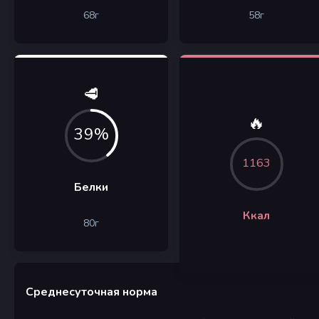
68
г
58
г
🥩
🔥
39%
1163
Белки
Ккал
80
г
Среднесуточная норма