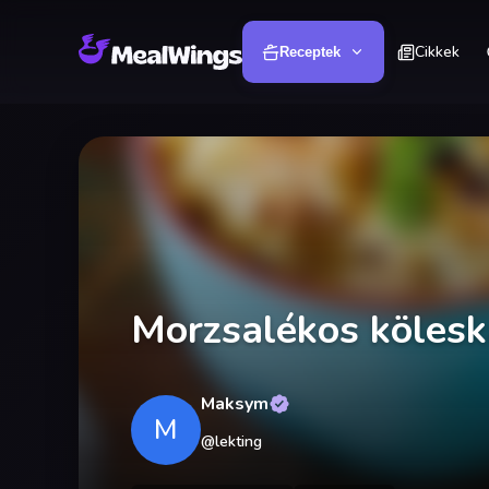
Cikkek
Receptek
Morzsalékos kölesk
Maksym
M
@
lekting