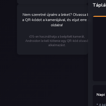
Táplá
Nem szeretné újraírni a linket? Olvassa be
a QR-kódot a kamerájával, és eljut erre az
oldalra!
iOS-en használhatja a beépített kamerát,
Androidon le kell töltenie egy QR-kód olvasó
alkalmazást.
Napi
* A k