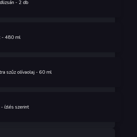
dlizsán
- 2
db
z
- 480
ml
ra szűz olívaolaj
- 60
ml
- ízlés szerint