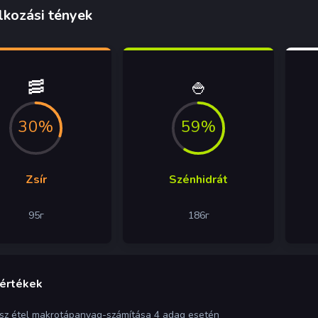
lkozási tények
🥓
🍚
30%
59%
Zsír
Szénhidrát
95
г
186
г
 értékek
ész étel makrotápanyag-számítása 4 adag esetén