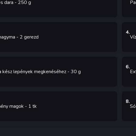
s dara
- 250
g
Pa
4
.
hagyma
- 2
gerezd
Ví
6
.
 a kész lepények megkenéséhez
- 30
g
Ext
8
.
ény magok
- 1
tk
Só