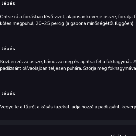
. lépés
Öntse rá a forrásban lévő vizet, alaposan keverje össze, forralja
köles megpuhul, 20–25 percig (a gabona minőségétől függően).
. lépés
Közben zúzza össze, hámozza meg és aprítsa fel a fokhagymát. 
padlizsánt olívaolajban teljesen puhára. Szórja meg fokhagymáva
. lépés
Vegye le a tűzről a kásás fazekat, adja hozzá a padlizsánt, keverje