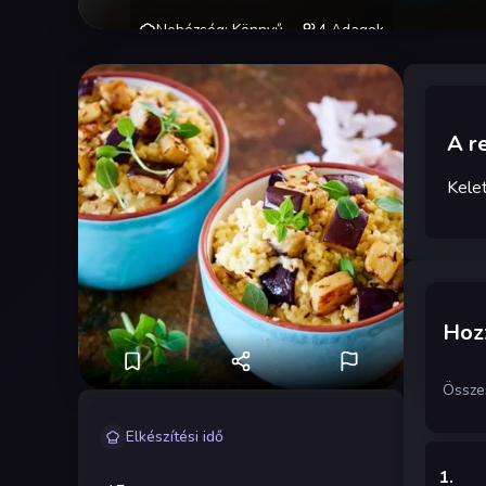
Nehézség
:
Könnyű
4
Adagok
A r
Kelet
Hozz
Össze
Elkészítési idő
1
.