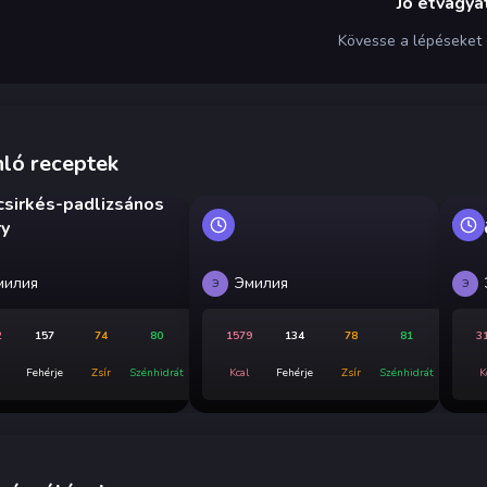
Jó étvágyat
Kövesse a lépéseket
ló receptek
 csirkés-padlizsános
ry
Tej
милия
Эмилия
Э
Э
2
157
74
80
1579
134
78
81
3
Fehérje
Zsír
Szénhidrát
Kcal
Fehérje
Zsír
Szénhidrát
K