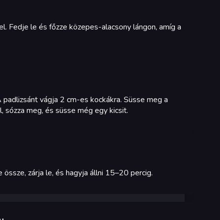
 fel. Fedje le és főzze közepes-alacsony lángon, amíg a
A padlizsánt vágja 2 cm-es kockákra. Süsse meg a
l, sózza meg, és süsse még egy kicsit.
 össze, zárja le, és hagyja állni 15–20 percig.