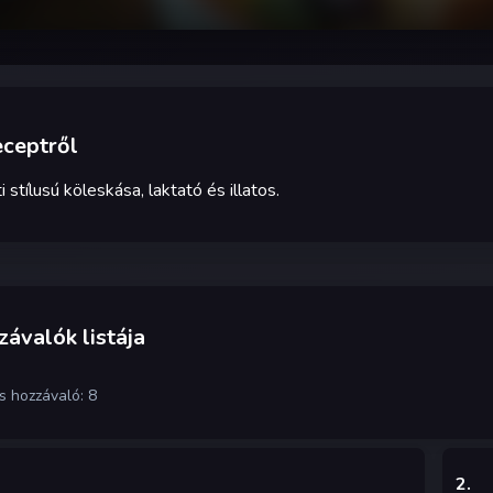
eceptről
i stílusú köleskása, laktató és illatos.
ávalók listája
s hozzávaló: 8
2
.