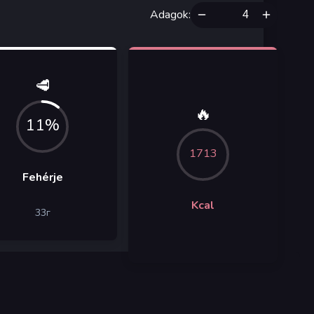
Adagok
:
🥩
🔥
11%
1713
Fehérje
Kcal
33
г