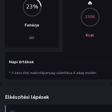
🔥
23%
1556
Fehérje
Kcal
60
г
Napi értékek
* A kész étel makrotápanyag-számítása 4 adag esetén
Elkészítési lépések