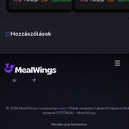
Kcal
Fehérje
Zsír
Szénhidrát
Kcal
Fehérje
Zsír
Szénh
Hozzászólások
©
2026
MealWings / mealwings.com /
Ételek receptjei | Lépésről lépésre főz
receptek FOTÓKKAL - MealWings
Minden jog fenntartva