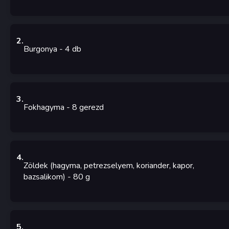
2
.
Burgonya
- 4
db
3
.
Fokhagyma
- 8
gerezd
4
.
Zöldek (hagyma, petrezselyem, koriander, kapor,
bazsalikom)
- 80
g
5
.