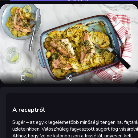
Értékelés
A receptről
Sügér – az egyik legelérhetőbb minőségi tengeri hal fajtán
üzleteinkben. Valószínűleg fagyasztott sügért fog vásárolni
Ahhoz, hogy íze ne különbözzön a frissétől, ügyesen kell