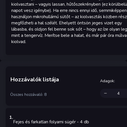
kiolvasztani – vagyis lassan, hűtőszekrényben (ez körülbelü
napot vesz igénybe). Ha erre nincs ennyi idő, semmiképpen
használjon mikrohullámú sütőt – az kiolvasztás közben rés
megfőzheti a hal szélét. Ehelyett öntsön jeges vizet egy
lábasba, és oldjon fel benne sok sót – hogy az íze olyan le
mint a tengervíz. Merítse bele a halat, és már pár óra múlva
kiolvad.
Hozzávalók listája
Adagok
:
Összes hozzávaló: 8
1
.
Fejes és farkatlan folyami sügér
- 4
db