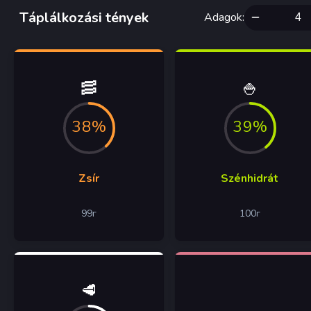
Táplálkozási tények
Adagok
:
🥓
🍚
38%
39%
Zsír
Szénhidrát
99
г
100
г
🥩