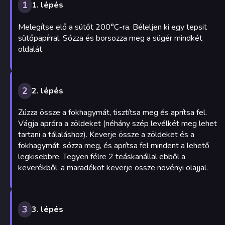
1
1. lépés
Melegítse elő a sütőt 200°C-ra. Béleljen ki egy tepsit
sütőpapírral. Sózza és borsozza meg a sügér mindkét
oldalát.
2
2. lépés
Zúzza össze a fokhagymát, tisztítsa meg és aprítsa fel.
Vágja apróra a zöldeket (néhány szép levélkét meg lehet
tartani a tálaláshoz). Keverje össze a zöldeket és a
fokhagymát, sózza meg, és aprítsa fel mindent a lehető
legkisebbre. Tegyen félre 2 teáskanállal ebből a
keverékből, a maradékot keverje össze növényi olajjal.
3
3. lépés