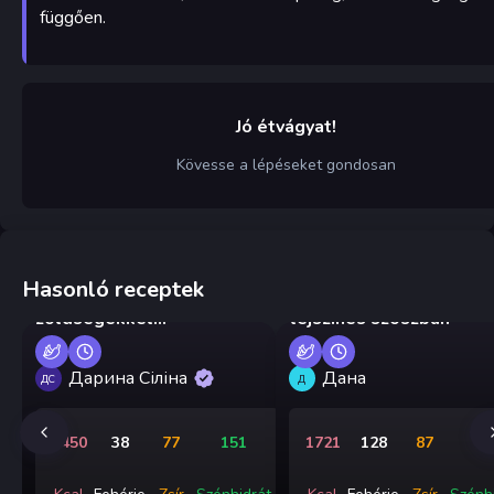
függően.
Jó étvágyat!
Kövesse a lépéseket gondosan
Hasonló receptek
Tészta csirkével és
Garnélarák serpenyőben
zöldségekkel
tejszínes szószban
serpenyőben
Дарина Сіліна
Дана
ДС
Д
1450
38
77
151
1721
128
87
9