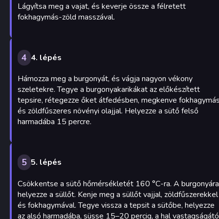
Lágyítsa meg a vajat, és keverje össze a félretett
fokhagymás-zöld masszával.
4
4. lépés
Hámozza meg a burgonyát, és vágja nagyon vékony
szeletekre. Tegye a burgonyakarikákat az előkészített
tepsire, rétegezze őket átfedésben, megkenve fokhagymá
és zöldfűszeres növényi olajjal. Helyezze a sütő felső
harmadába 15 percre.
5
5. lépés
Csökkentse a sütő hőmérsékletét 160 °C-ra. A burgonyára
helyezze a süllőt. Kenje meg a süllőt vajjal, zöldfűszerekkel
és fokhagymával. Tegye vissza a tepsit a sütőbe, helyezze
az alsó harmadába, süsse 15–20 percig, a hal vastagságátó