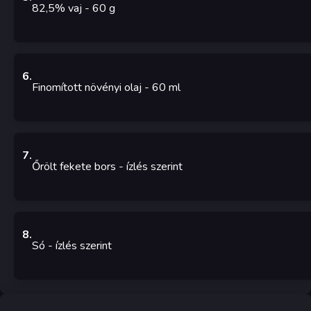
82,5% vaj
- 60
g
6
.
Finomított növényi olaj
- 60
ml
7
.
Őrölt fekete bors
- ízlés szerint
8
.
Só
- ízlés szerint