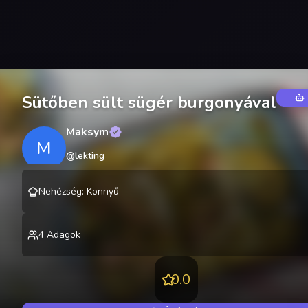
Sütőben sült sügér burgonyával
Maksym
M
@
lekting
Nehézség
:
Könnyű
4
Adagok
0.0