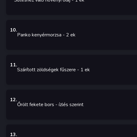
Sütéshez való növényi olaj
- 1
ek
10
.
Panko kenyérmorzsa
- 2
ek
11
.
Szárított zöldségek fűszere
- 1
ek
12
.
Őrölt fekete bors
- ízlés szerint
13
.