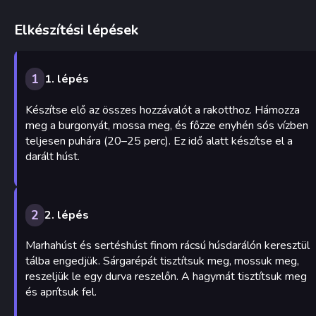
Elkészítési lépések
1
1. lépés
Készítse elő az összes hozzávalót a rakotthoz. Hámozza
meg a burgonyát, mossa meg, és főzze enyhén sós vízben
teljesen puhára (20–25 perc). Ez idő alatt készítse el a
darált húst.
2
2. lépés
Marhahúst és sertéshúst finom rácsú húsdarálón keresztül
tálba engedjük. Sárgarépát tisztítsuk meg, mossuk meg,
reszeljük le egy durva reszelőn. A hagymát tisztítsuk meg
és aprítsuk fel.