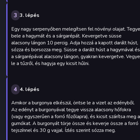
3
3. lépés
Egy nagy serpenyőben melegítsen fel növényi olajat. Tegy
bele a hagymát és a sárgarépát. Kevergetve süsse
alacsony lángon 10 percig. Adja hozzá a kapott darált húst,
sózza és borsozza meg. Süsse a darált húst a hagymával és
a sárgarépával alacsony lángon, gyakran kevergetve. Vegye
le a tűzről, és hagyja egy kicsit hűlni.
4
4. lépés
Amikor a burgonya elkészül, öntse le a vizet az edényből.
Az edényt a burgonyával tegye vissza alacsony hőfokra
(vagy egyszerűen a forró főzőlapra), és kicsit szárítsa meg a
gumókat. A burgonyát törje össze és keverje össze a forró
tejszínnel és 30 g vajjal. Ízlés szerint sózza meg.