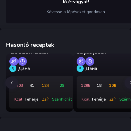
Jó étvágyat!
Kövesse a lépéseket gondosan
Hasonló receptek
Gyermek burgonyás rakott
Cukkinis rakottas
hús darált hússal
serpenyőben
Дана
Дана
Д
Д
1403
41
124
29
1295
18
108
8
Kcal
Fehérje
Zsír
Szénhidrát
Kcal
Fehérje
Zsír
Szénh