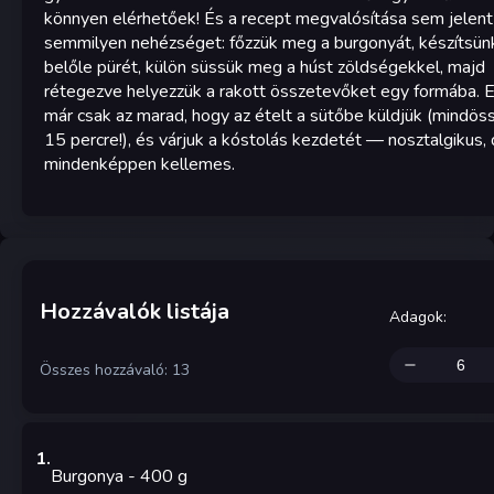
könnyen elérhetőek! És a recept megvalósítása sem jelent
semmilyen nehézséget: főzzük meg a burgonyát, készítsün
belőle pürét, külön süssük meg a húst zöldségekkel, majd
rétegezve helyezzük a rakott összetevőket egy formába. 
már csak az marad, hogy az ételt a sütőbe küldjük (mindös
15 percre!), és várjuk a kóstolás kezdetét — nosztalgikus,
mindenképpen kellemes.
Hozzávalók listája
Adagok
:
Összes hozzávaló: 13
1
.
Burgonya
- 400
g