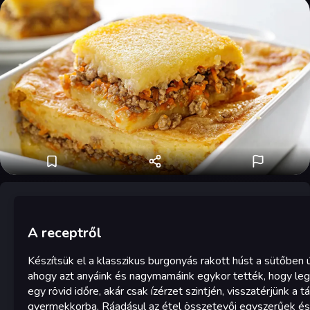
A receptről
Készítsük el a klasszikus burgonyás rakott húst a sütőben 
ahogy azt anyáink és nagymamáink egykor tették, hogy le
egy rövid időre, akár csak ízérzet szintjén, visszatérjünk a tá
gyermekkorba. Ráadásul az étel összetevői egyszerűek és