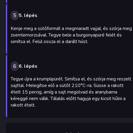
5
5. lépés
Kenje meg a sütőformát a megmaradt vajjal, és szórja meg
zsemlemorzsával. Tegye bele a burgonyapüré felét és
simítsa el. Felül ossza el a darált húst.
6
6. lépés
Tegye újra a krumplipürét. Simítsa el, és szórja meg reszelt
sajttal. Melegítse elő a sütőt 210°C-ra. Süsse a rakott
ételt 15 percig, amíg a sajt megolvad és aranybarna
kéreggé nem válik. Tálalás előtt hagyja egy kicsit hűlni a
rakott ételt.