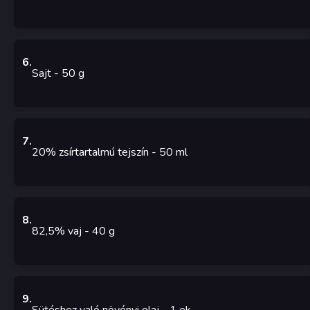
6
.
Sajt
- 50
g
7
.
20% zsírtartalmú tejszín
- 50
ml
8
.
82,5% vaj
- 40
g
9
.