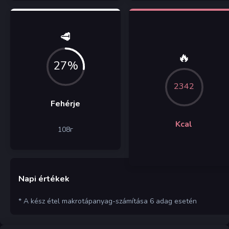
🥩
🔥
27%
2342
Fehérje
Kcal
108
г
Napi értékek
* A kész étel makrotápanyag-számítása 6 adag esetén