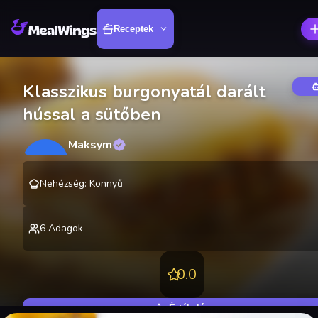
Receptek
Klasszikus burgonyatál darált
hússal a sütőben
Maksym
M
@
lekting
Nehézség
:
Könnyű
6
Adagok
0.0
Értékelés