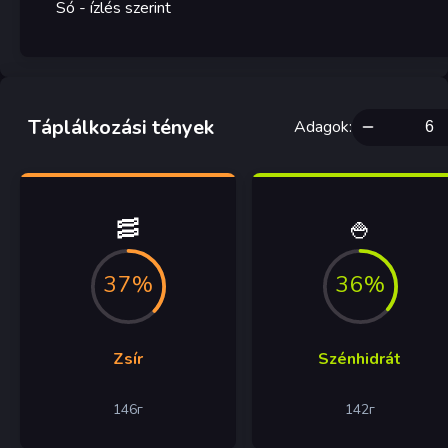
Só
- ízlés szerint
Táplálkozási tények
Adagok
:
🥓
🍚
37%
36%
Zsír
Szénhidrát
146
г
142
г