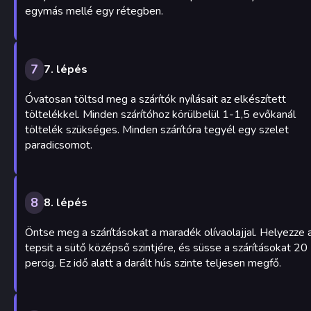
egymás mellé egy rétegben.
7
7. lépés
Óvatosan töltsd meg a szárítók nyílásait az elkészített
töltelékkel. Minden szárítóhoz körülbelül 1-1,5 evőkanál
töltelék szükséges. Minden szárítóra tegyél egy szelet
paradicsomot.
8
8. lépés
Öntse meg a szárításokat a maradék olívaolajjal. Helyezze 
tepsit a sütő középső szintjére, és süsse a szárításokat 20
percig. Ez idő alatt a darált hús szinte teljesen megfő.