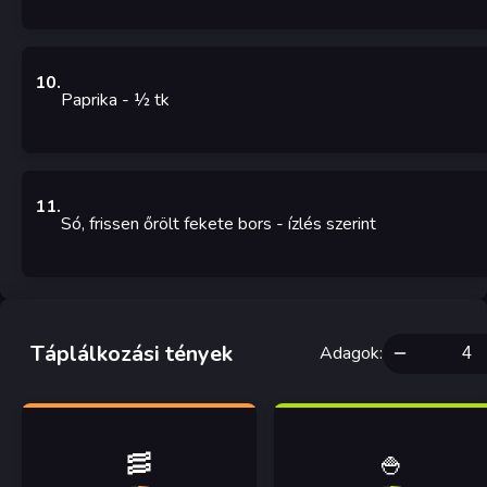
10
.
Paprika
- ½
tk
11
.
Só, frissen őrölt fekete bors
- ízlés szerint
Táplálkozási tények
Adagok
:
🥓
🍚