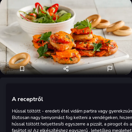
A receptről
Hússal töltött - eredeti étel vidám partira vagy gyerekzsúrr
Biztosan nagy benyomást fog kelteni a vendégeken, hiszen
hússal töltött helyettesíti egyszerre a pizzát, a pirogot és a
fasírtot is! Az elkészítéshez egyszerű , lehetőleg meglehe