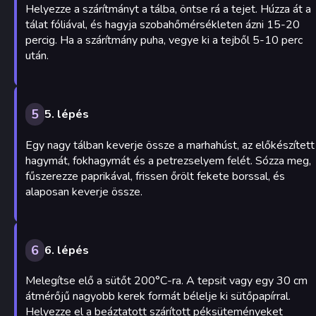
Helyezze a szárítmányt a tálba, öntse rá a tejet. Húzza át a
tálat fóliával, és hagyja szobahőmérsékleten ázni 15-20
percig. Ha a szárítmány puha, vegye ki a tejből 5-10 perc
után.
5
5. lépés
Egy nagy tálban keverje össze a marhahúst, az előkészített
hagymát, fokhagymát és a petrezselyem felét. Sózza meg,
fűszerezze paprikával, frissen őrölt fekete borssal, és
alaposan keverje össze.
6
6. lépés
Melegítse elő a sütőt 200°C-ra. A tepsit vagy egy 30 cm
átmérőjű nagyobb kerek formát bélelje ki sütőpapírral.
Helyezze el a beáztatott szárított péksüteményeket