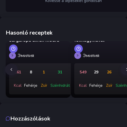
Kövesse a lépéseket gondosan
Hasonló receptek
Kovászos uborka és
Sült gombafejek
sárgarépa ukrán módra
fokhagymával
Эмилия
Эмилия
Э
Э
161
8
1
31
549
29
26
5
Kcal
Fehérje
Zsír
Szénhidrát
Kcal
Fehérje
Zsír
Szénh
Hozzászólások