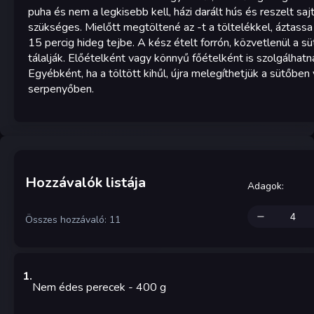
puha és nem a legkisebb kell, házi darált hús és reszelt saj
szükséges. Mielőtt megtöltené az -t a töltelékkel, áztassa
15 percig hideg tejbe. A kész ételt forrón, közvetlenül a s
tálalják. Előételként vagy könnyű főételként is szolgálhatn
Egyébként, ha a töltött kihűl, újra melegíthetjük a sütőben
serpenyőben.
Hozzávalók listája
Adagok
:
Összes hozzávaló: 11
1
.
Nem édes perecek
- 400
g