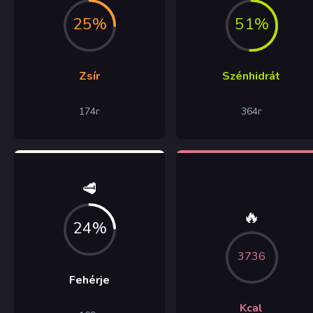
25%
51%
Zsír
Szénhidrát
174
г
364
г
🥩
🔥
24%
3736
Fehérje
Kcal