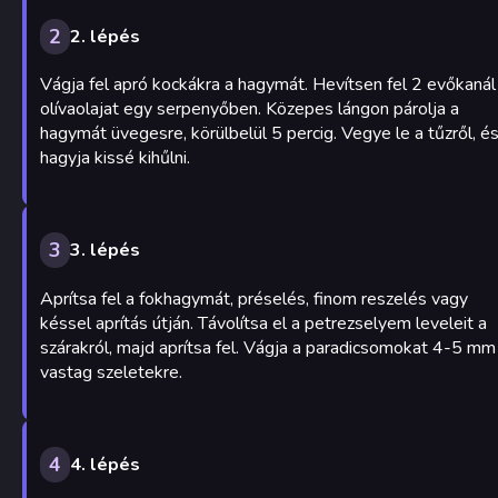
2
2. lépés
Vágja fel apró kockákra a hagymát. Hevítsen fel 2 evőkanál
olívaolajat egy serpenyőben. Közepes lángon párolja a
hagymát üvegesre, körülbelül 5 percig. Vegye le a tűzről, é
hagyja kissé kihűlni.
3
3. lépés
Aprítsa fel a fokhagymát, préselés, finom reszelés vagy
késsel aprítás útján. Távolítsa el a petrezselyem leveleit a
szárakról, majd aprítsa fel. Vágja a paradicsomokat 4-5 mm
vastag szeletekre.
4
4. lépés