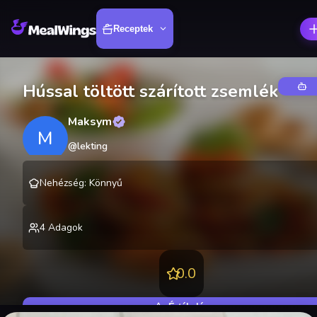
Receptek
Hússal töltött szárított zsemlék
Maksym
M
@
lekting
Nehézség
:
Könnyű
4
Adagok
0.0
Értékelés