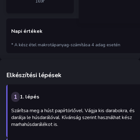
169
г
Napi értékek
* A kész étel makrotápanyag-számítása 4 adag esetén
Elkészítési lépések
1
1. lépés
Szárítsa meg a húst papírtörlővel. Vágja kis darabokra, és
darálja le húsdarálóval. Kívánság szerint használhat kész
marhahúsdarálékot is.