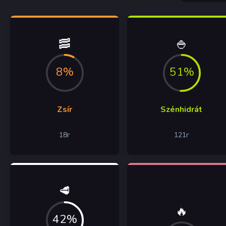
🥓
🍚
8%
51%
Zsír
Szénhidrát
18
г
121
г
🥩
🔥
42%