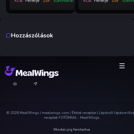
Kcal
Fehérje
Zsír
Szénhidrát
Kcal
Fehérje
Zsír
Szénh
Hozzászólások
©
2026
MealWings / mealwings.com /
Ételek receptjei | Lépésről lépésre főz
receptek FOTÓKKAL - MealWings
Minden jog fenntartva