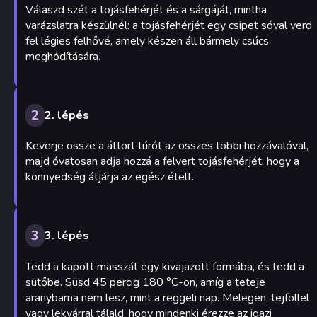
Válaszd szét a tojásfehérjét és a sárgáját, mintha
varázslatra készülnél: a tojásfehérjét egy csipet sóval verd
fel légies felhővé, amely készen áll bármely csúcs
meghódítására.
2
2. lépés
Keverje össze a áttört túrót az összes többi hozzávalóval,
majd óvatosan adja hozzá a felvert tojásfehérjét, hogy a
könnyedség átjárja az egész ételt.
3
3. lépés
Tedd a kapott masszát egy kivajazott formába, és tedd a
sütőbe. Süsd 45 percig 180 °C-on, amíg a teteje
aranybarna nem lesz, mint a reggeli nap. Melegen, tejföllel
vagy lekvárral tálald, hogy mindenki érezze az igazi