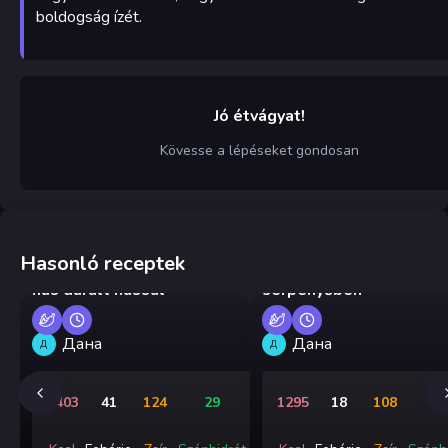
boldogság ízét.
Jó étvágyat!
Kövesse a lépéseket gondosan
Hasonló receptek
Gyermek burgonyás rakott
Cukkinis rakottas
hús darált hússal
serpenyőben
Дана
Дана
Д
Д
1403
41
124
29
1295
18
108
8