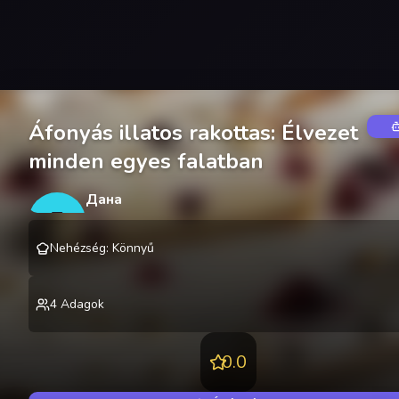
Áfonyás illatos rakottas: Élvezet
minden egyes falatban
Дана
Д
@
danakire
Nehézség
:
Könnyű
4
Adagok
0.0