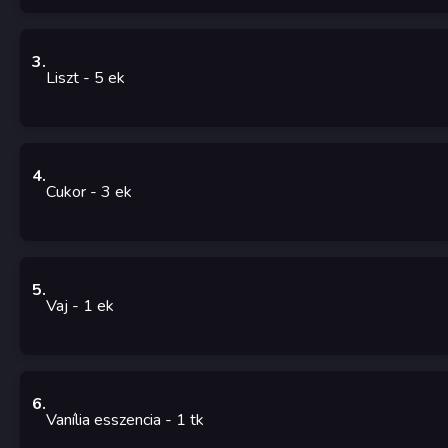
3
.
Liszt
- 5
ek
4
.
Cukor
- 3
ek
5
.
Vaj
- 1
ek
6
.
Vanília esszencia
- 1
tk