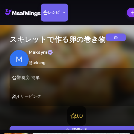
レシピ
スキレットで作る卵の巻き物
Maksym
M
@
lekting
難易度
:
簡単
4
サービング
0.0
評価する