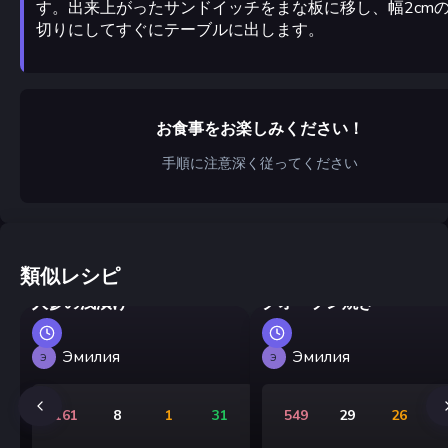
す。出来上がったサンドイッチをまな板に移し、幅2cm
切りにしてすぐにテーブルに出します。
お食事をお楽しみください！
手順に注意深く従ってください
類似レシピ
ウクライナ風のきゅうりと
マッシュルームのガーリ
人参の浅漬け
クオーブン焼き
Эмилия
Эмилия
Э
Э
161
8
1
31
549
29
26