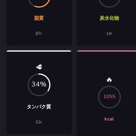
脂質
炭水化物
87
г
14
г
🥩
🔥
34%
1055
タンパク質
kcal
53
г