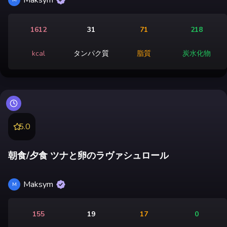
1612
31
71
218
kcal
タンパク質
脂質
炭水化物
5.0
朝食/夕食 ツナと卵のラヴァシュロール
Maksym
M
155
19
17
0