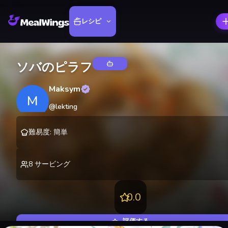
レシピ
ソバのピラフ
Maksym
M
@
lekting
難易度
:
簡単
8
サービング
0.0
評価する