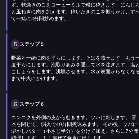
す。乾燥きのこをコーヒーミルで粉に砕きます。にんじ
と玉ねぎに肉を加えます。砕いたきのこを振りかけ、す
て一緒に3分間炒めます。
5
ステップ 5
野菜と一緒に肉を平らにします。そばを載せます。もう
度平らにします。泡取りあみを通して水を注ぎます。塩
こしょうをします。沸騰させます。水が表面からなくな
まで中火にかけます。
6
ステップ 6
ニンニクを外側の皮からむきます。ソバに刺します。 容
器を閉じて、弱火で40分間煮込みます。 その後、ソバに
溶かしバター（小さじ半分）を分けて加え、さらに7分間
調理します。 よく混ぜて食卓に出します。