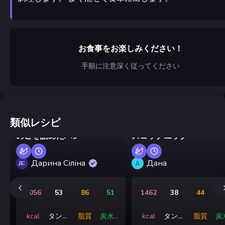
お食事をお楽しみください！
手順に注意深く従ってください
類似レシピ
エアフライヤーで作る、き
のこを詰めたパン
スコッチエッグ
Дарина Сіліна
Дана
ДС
Д
1056
53
86
51
1462
38
44
2
kcal
タンパ
脂質
炭水化
kcal
タンパ
脂質
炭