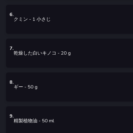
6
.
クミン
- 1
小さじ
7
.
乾燥した白いキノコ
- 20
g
8
.
ギー
- 50
g
9
.
精製植物油
- 50
ml