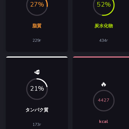
27%
52%
脂質
炭水化物
229
г
434
г
🥩
🔥
21%
4427
タンパク質
kcal
173
г