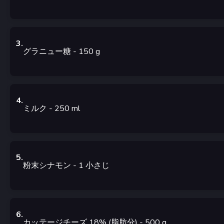
3
.
グラニュー糖
- 150
g
4
.
ミルク
- 250
ml
5
.
粉末シナモン
- 1
小さじ
6
.
カッテージチーズ 18% (脂肪分)
- 500
g