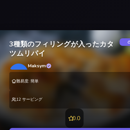
3種類のフィリングが入ったカタ
ツムリパイ
Maksym
M
@
lekting
難易度
:
簡単
12
サービング
0.0