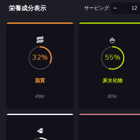
栄養成分表示
サービング
:
🥓
🍚
32%
55%
脂質
炭水化物
490
г
835
г
🥩