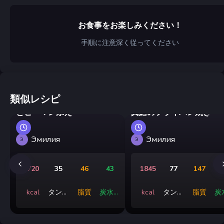
お食事をお楽しみください！
手順に注意深く従ってください
類似レシピ
ジョージア風卵料理 トマト
とピーマン添え
真鱈のフライパン焼き
Эмилия
Эмилия
Э
Э
720
35
46
43
1845
77
147
kcal
タンパ
脂質
炭水化
kcal
タンパ
脂質
炭
ク質
物
ク質