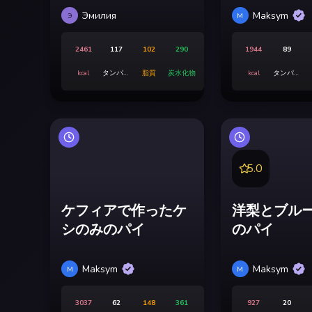
Эмилия
Maksym
Э
M
2461
117
102
290
1944
89
kcal
タンパク
脂質
炭水化物
kcal
タンパク
質
質
5.0
ケフィアで作ったケ
洋梨とブル
シのみのパイ
のパイ
Maksym
Maksym
M
M
3037
62
148
361
927
20