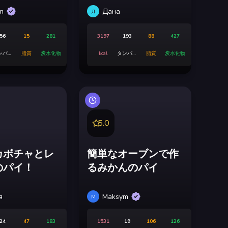
m
Дана
Д
56
15
281
3197
193
88
427
ンパク
脂質
炭水化物
kcal
タンパク
脂質
炭水化物
質
質
5.0
カボチャとレ
簡単なオーブンで作
のパイ！
るみかんのパイ
я
Maksym
M
24
47
183
1531
19
106
126