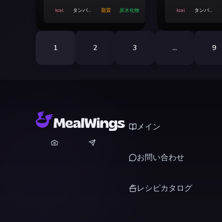
kcal
タンパク
脂質
炭水化物
kcal
タンパク
質
質
1
2
3
...
9
メイン
お問い合わせ
レシピカタログ