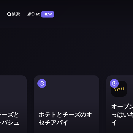
Diet
検索
NEW
5.0
オーブ
チーズと
ポテトとチーズのオ
っぱい
ラバシュ
セチアパイ
イ