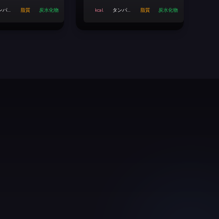
ンパク
脂質
炭水化物
kcal
タンパク
脂質
炭水化物
質
質