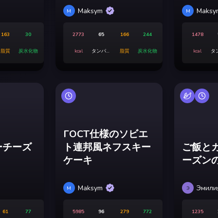
Maksym
Maksy
M
M
163
30
2773
65
166
244
1478
脂質
炭水化物
kcal
タンパク
脂質
炭水化物
kcal
タ
質
ГОСТ仕様のソビエ
ーチーズ
ト連邦風ネフスキー
ご飯と
ケーキ
ーズン
Maksym
Эмили
M
Э
61
77
5985
96
279
772
1235