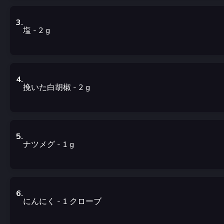
3
.
塩
- 2
g
4
.
挽いた白胡椒
- 2
g
5
.
ナツメグ
- 1
g
6
.
にんにく
- 1
クローブ