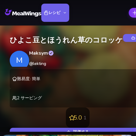
レシピ
ひよこ豆とほうれん草のコロッケ
Maksym
M
@
lekting
難易度
:
簡単
2
サービング
5.0
1
評価する