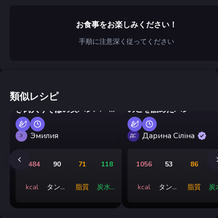
お食事をお楽しみください！
手順に注意深く従ってください
類似レシピ
トマトソースで煮込んだひ
エアフライヤーで作る、
き肉入りそばの実ハンバー
のこを詰めたパン
グ
Эмилия
Дарина Сіліна
Э
ДС
1484
90
71
118
1056
53
86
kcal
タンパ
脂質
炭水化
kcal
タンパ
脂質
炭
ク質
物
ク質