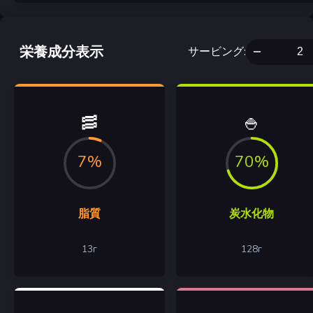
栄養成分表示
サービング
:
🥓
🍚
7%
70%
脂質
炭水化物
13
г
128
г